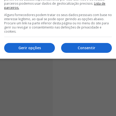
parceiros podemos usar dados de geolocalização precisos.
Lista de
didos pelas duas internacionais acabaram por
parceiros.
ociação
. Carole Costa, de 36 anos, com 191
Alguns fornecedores podem tratar os seus dados pessoais com base no
que marcou três golos em nove jogos pelo Benfica na
interesse legítimo, ao qual se pode opor gerindo as opções abaixo.
Procure um link na parte inferior desta página ou no menu do site para
uturo encaminhar-se para outros destinos.
gerir ou revogar o consentimento nas definições de privacidade e
cookies.
Gerir opções
Consentir