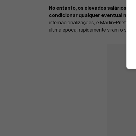
No entanto, os elevados salários pe
condicionar qualquer eventual neg
internacionalizações, e Martín-Prieto, 
última época, rapidamente viram o seu f