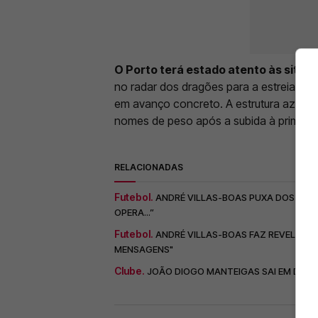
O Porto terá estado atento às situa
no radar dos dragões para a estreia na 
em avanço concreto. A estrutura azul e b
nomes de peso após a subida à primeira 
RELACIONADAS
Futebol.
ANDRÉ VILLAS-BOAS PUXA DOS GALÕE
OPERA...”
Futebol.
ANDRÉ VILLAS-BOAS FAZ REVELAÇÃ
MENSAGENS"
Clube.
JOÃO DIOGO MANTEIGAS SAI EM DEFES