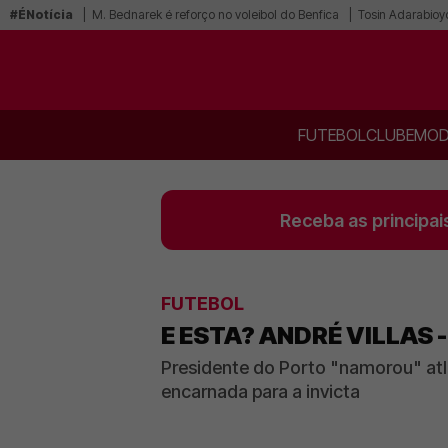
#ÉNotícia
M. Bednarek é reforço no voleibol do Benfica
Tosin Adarabioy
FUTEBOL
CLUBE
MOD
Receba as principai
FUTEBOL
E ESTA? ANDRÉ VILLAS
Presidente do Porto "namorou" atl
encarnada para a invicta