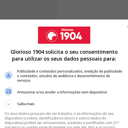
ções de
Carole Costa
e
Cristina Martín-Prieto
, ambas
Liga BPI, mas sem que o interesse se tenha traduzido
ranca avaliou a possibilidade de reforçar o plantel com
divisão.
Glorioso 1904 solicita o seu consentimento
para utilizar os seus dados pessoais para:
Publicidade e conteúdos personalizados, medição de publicidade
e conteúdos, estudos de audiência e desenvolvimento de
S E DEIXA ‘BICADA’ A BENFICA E SPORTING: “O PORTO
serviços
Armazenar e/ou aceder a informações num dispositivo
O BOMBÁSTICA SOBRE PILAR DO BENFICA: "TROCAMOS
Saiba mais
A DO BENFICA E VAI CONTRA ANDRÉ VILLAS-BOAS
Os seus dados pessoais vão ser tratados, e as informações do seu
dispositivo (cookies, identificadores únicos e outros dados do
<
>
dispositivo) podem ser armazenadas, acedidas e partilhadas com 217
parceiros ou usadas especificamente por este site. Nós e os nossos