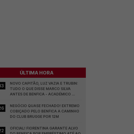
ÚLTIMA HORA
NOVO CAPITÃO, LUZ VAZIA E TRUBIN: 
33
TUDO O QUE DISSE MARCO SILVA 
ANTES DE BENFICA - ACADÉMICO 
VISEU
NEGÓCIO QUASE FECHADO! EXTREMO 
26
COBIÇADO PELO BENFICA A CAMINHO 
DO CLUB BRUGGE POR 12M
OFICIAL! FIORENTINA GARANTE ALVO 
22
DO BENFICA POR EMPRÉSTIMO ATÉ AO 