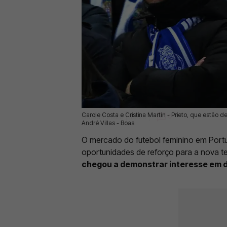
Carole Costa e Cristina Martín - Prieto, que estão d
30 Jun 2026 | 13:29 |
0
André Villas - Boas
O mercado do futebol feminino em Portu
oportunidades de reforço para a nova 
chegou a demonstrar interesse em 