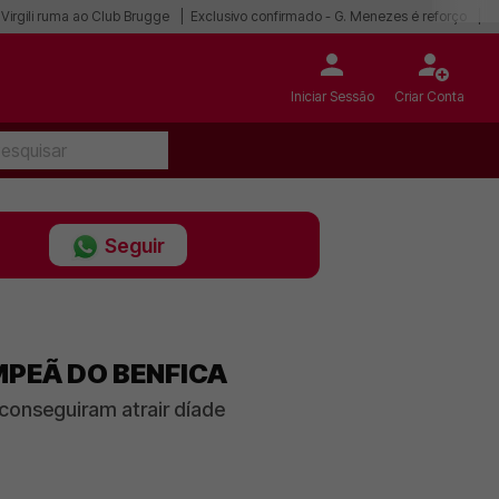
Virgili ruma ao Club Brugge
Exclusivo confirmado - G. Menezes é reforço
I
Iniciar Sessão
Criar Conta
Seguir
MPEÃ DO BENFICA
conseguiram atrair díade