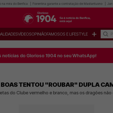
o na mira do Benfica
Fiorentina garante a contratação de Mastantuono
Jan 
+
ALIDADES
VÍDEOS
OPINIÃO
FAMOSOS E LIFESTYLE
s notícias do Glorioso 1904 no seu WhatsApp!
 - BOAS TENTOU "ROUBAR" DUPLA CA
etas do Clube vermelho e branco, mas os dragões não 