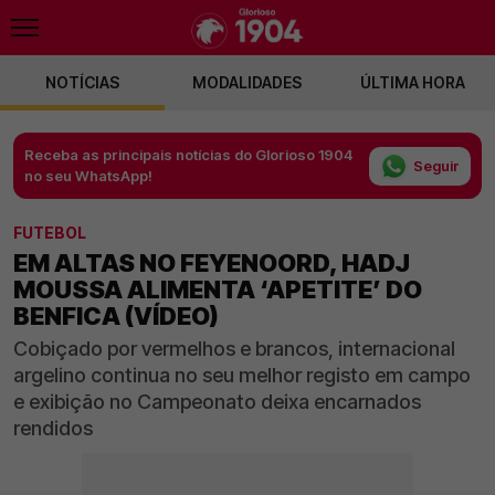
NOTÍCIAS
MODALIDADES
ÚLTIMA HORA
Receba as principais notícias do Glorioso 1904
Seguir
no seu WhatsApp!
FUTEBOL
EM ALTAS NO FEYENOORD, HADJ
MOUSSA ALIMENTA ‘APETITE’ DO
BENFICA (VÍDEO)
Cobiçado por vermelhos e brancos, internacional
argelino continua no seu melhor registo em campo
e exibição no Campeonato deixa encarnados
rendidos