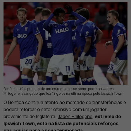
Benfica está à procura de um extremo e esse nome pode ser Jaden
17 Jul 2026 | 10:20 |
0
Philogene, avançado que fez 13 golos na última época pelo Ipswich Town
O Benfica continua atento ao mercado de transferências e
poderá reforçar o setor ofensivo com um jogador
proveniente de Inglaterra.
Jaden Philogene
,
extremo do
Ipswich Town, está na lista de potenciais reforços
das águias para a nova temporada
.