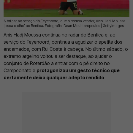
A brilhar ao serviço do Feyenoord, que o recusa vender, Anis Hadj Moussa
10 Ago 2025 | 11:33 |
0
‘pisca o olho’ ao Benfica. Fotografia: Dean Mouhtaropoulos | GettyImages
Anis Hadj Moussa continua no radar
do
Benfica
e, ao
serviço do Feyenoord, continua a agudizar o apetite dos
encarnados, com Rui Costa à cabeça. No último sábado, o
extremo argelino voltou a ser destaque, ao ajudar o
conjunto de Roterdão a entrar com o pé direito no
Campeonato e
protagonizou um gesto técnico que
certamente deixa qualquer adepto rendido
.