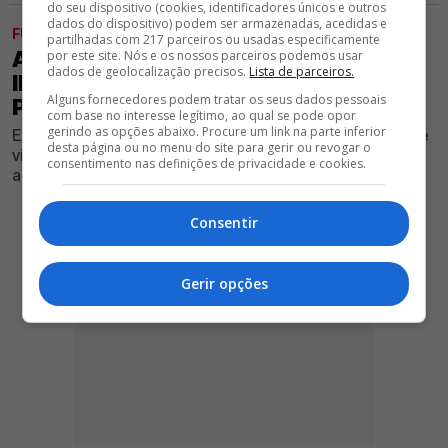
do seu dispositivo (cookies, identificadores únicos e outros
dados do dispositivo) podem ser armazenadas, acedidas e
FUTEBOL
partilhadas com 217 parceiros ou usadas especificamente
AVANÇADO QUE FEZ 13 GOLOS EM
por este site. Nós e os nossos parceiros podemos usar
dados de geolocalização precisos.
Lista de parceiros.
INGLATERRA APONTADO COMO
Alguns fornecedores podem tratar os seus dados pessoais
POSSÍVEL REFORÇO DO BENFICA
com base no interesse legítimo, ao qual se pode opor
gerindo as opções abaixo. Procure um link na parte inferior
Extremo destacou-se no futebol britânico e agora pode
desta página ou no menu do site para gerir ou revogar o
viver a sua primeira aventura no campeonato nacional
consentimento nas definições de privacidade e cookies.
ao serviço do Clube encarnado
Consentir
Gerir opções