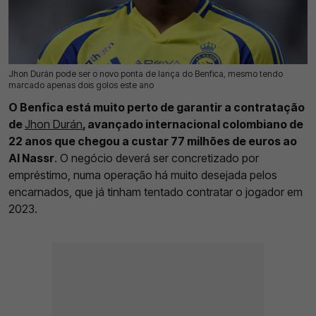
Jhon Durán pode ser o novo ponta de lança do Benfica, mesmo tendo
17 Jul 2026 | 09:47 |
0
marcado apenas dois golos este ano
O Benfica está muito perto de garantir a contratação
de
Jhon Durán
, avançado internacional colombiano de
22 anos que chegou a custar 77 milhões de euros ao
Al Nassr
. O negócio deverá ser concretizado por
empréstimo, numa operação há muito desejada pelos
encarnados, que já tinham tentado contratar o jogador em
2023.