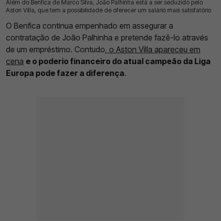
Além do Benfica de Marco Silva, João Palhinha está a ser seduzido pelo
16 Jul 2026 | 10:23 |
0
Aston Villa, que tem a possibilidade de oferecer um salário mais satisfatório
O Benfica continua empenhado em assegurar a
contratação de João Palhinha e pretende fazê-lo através
de um empréstimo. Contudo,
o Aston Villa apareceu em
cena
e o poderio financeiro do atual campeão da Liga
Europa pode fazer a diferença
.