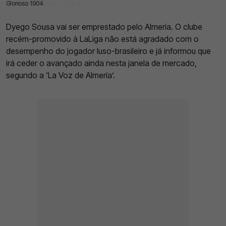
Glorioso 1904
31 Jan 2023 | 14:40 |
0
Dyego Sousa vai ser emprestado pelo Almería. O clube
recém-promovido à LaLiga não está agradado com o
desempenho do jogador luso-brasileiro e já informou que
irá ceder o avançado ainda nesta janela de mercado,
segundo a ‘La Voz de Almería’.