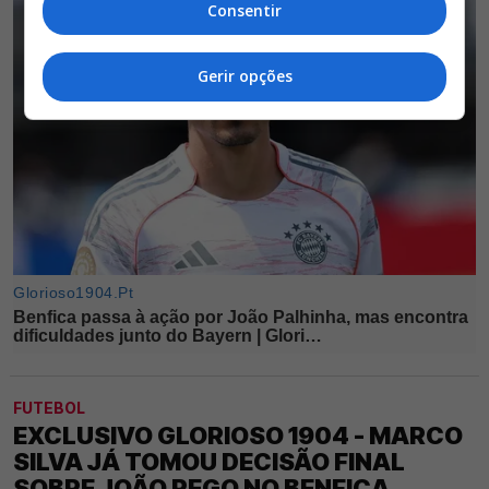
Consentir
Gerir opções
FUTEBOL
EXCLUSIVO GLORIOSO 1904 - MARCO
SILVA JÁ TOMOU DECISÃO FINAL
SOBRE JOÃO REGO NO BENFICA