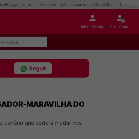
 e Betis por Ivanovic
Exclusivo - Dahl não convence Marco Silva
Turquia po
Iniciar Sessão
Criar Conta
Seguir
OGADOR-MARAVILHA DO
s, cenário que poderá mudar nos