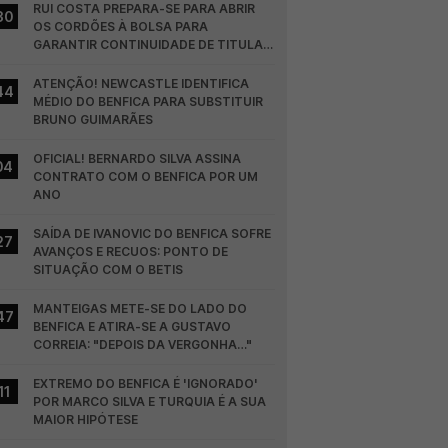
RUI COSTA PREPARA-SE PARA ABRIR 
30
OS CORDÕES À BOLSA PARA 
GARANTIR CONTINUIDADE DE TITULAR 
NO BENFICA
ATENÇÃO! NEWCASTLE IDENTIFICA 
44
MÉDIO DO BENFICA PARA SUBSTITUIR 
BRUNO GUIMARÃES
OFICIAL! BERNARDO SILVA ASSINA 
04
CONTRATO COM O BENFICA POR UM 
ANO
SAÍDA DE IVANOVIC DO BENFICA SOFRE 
27
AVANÇOS E RECUOS: PONTO DE 
SITUAÇÃO COM O BETIS
MANTEIGAS METE-SE DO LADO DO 
47
BENFICA E ATIRA-SE A GUSTAVO 
CORREIA: "DEPOIS DA VERGONHA…"
EXTREMO DO BENFICA É 'IGNORADO' 
11
POR MARCO SILVA E TURQUIA É A SUA 
MAIOR HIPÓTESE