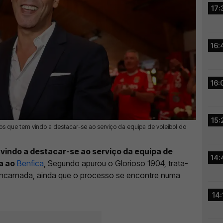
17:
16:
16:
15:
anos que tem vindo a destacar-se ao serviço da equipa de voleibol do
 vindo a destacar-se ao serviço da equipa de
14:
a ao
Benfica
, Segundo apurou o Glorioso 1904, trata-
encarnada, ainda que o processo se encontre numa
14: