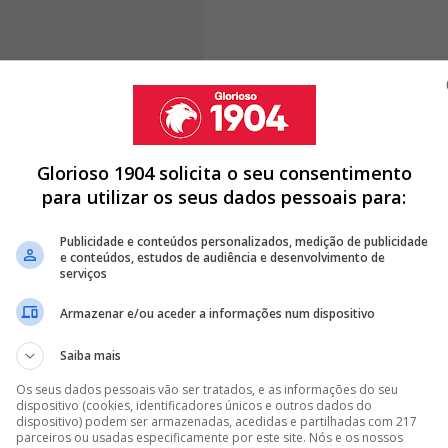
,
não existe, para já, qualquer acordo fechado
Glorioso 1904 solicita o seu consentimento
 mudar nos próximos dias.
A Direção encarnada
para utilizar os seus dados pessoais para:
lgum tempo, valorizando sobretudo a sua margem de
Publicidade e conteúdos personalizados, medição de publicidade
e conteúdos, estudos de audiência e desenvolvimento de
serviços
Armazenar e/ou aceder a informações num dispositivo
 SILVA LANÇA ULTIMATO A SUDAKOV NO BENFICA
Saiba mais
TUS NÃO TEM DINHEIRO PARA CONVENCER BENFICA POR TRUBIN
Os seus dados pessoais vão ser tratados, e as informações do seu
L ESQUERDO É RISCADO POR MARCO SILVA E ESTÁ DE SAÍDA DO
dispositivo (cookies, identificadores únicos e outros dados do
dispositivo) podem ser armazenadas, acedidas e partilhadas com 217
parceiros ou usadas especificamente por este site. Nós e os nossos