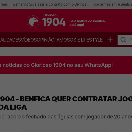
arães
Bernardo Silva assina contrato com o Benfica
Tira-teimas entre Benfica
+
ALIDADES
VÍDEOS
OPINIÃO
FAMOSOS E LIFESTYLE
s notícias do Glorioso 1904 no seu WhatsApp!
1904 - BENFICA QUER CONTRATAR J
DA LIGA
uer acordo fechado das águias com jogador de 20 ano