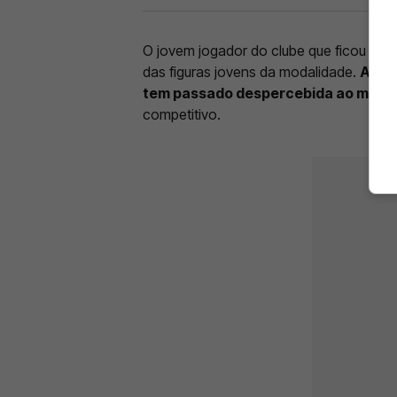
O jovem jogador do clube que ficou em 
das figuras jovens da modalidade.
A evo
tem passado despercebida ao merc
competitivo.