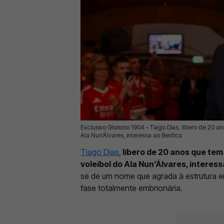
Exclusivo Glorioso 1904 - Tiago Dias, líbero de 20 
22 Mai 2026 | 03:00 |
0
Ala Nun’Álvares, interessa ao Benfica
Tiago Dias
,
líbero de 20 anos que tem
voleibol do Ala Nun’Álvares, interess
se de um nome que agrada à estrutura 
fase totalmente embrionária.