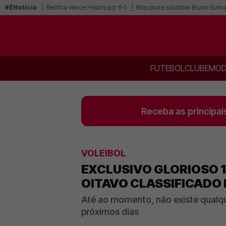
#ÉNotícia
Benfica vence Hearts por 6-1
Ríos pode substituir Bruno Guim
FUTEBOL
CLUBE
MOD
Receba as principai
VOLEIBOL
EXCLUSIVO GLORIOSO 
OITAVO CLASSIFICADO 
Até ao momento, não existe qualq
próximos dias