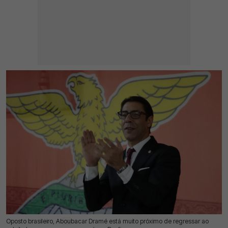
Oposto brasileiro, Aboubacar Dramé está muito próximo de regressar ao
08 Jul 2026 | 17:31 |
0