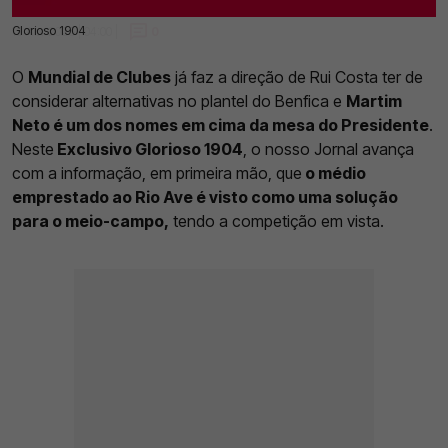
Glorioso 1904
13 Abr 2025 | 04:00 |
0
O
Mundial de Clubes
já faz a direção de Rui Costa ter de
considerar alternativas no plantel do Benfica e
Martim
Neto é um dos nomes em cima da mesa do Presidente
.
Neste
Exclusivo Glorioso 1904
, o nosso Jornal avança
com a informação, em primeira mão, que
o médio
emprestado ao Rio Ave é visto como uma solução
para o meio-campo,
tendo a competição em vista.