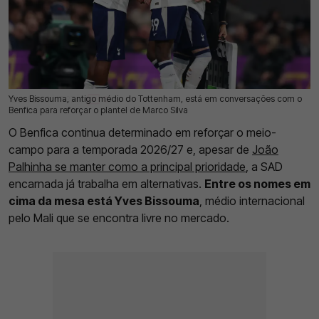
Yves Bissouma, antigo médio do Tottenham, está em conversações com o
18 Jul 2026 | 17:37 |
0
Benfica para reforçar o plantel de Marco Silva
O Benfica continua determinado em reforçar o meio-
campo para a temporada 2026/27 e, apesar de
João
Palhinha se manter como a principal prioridade
, a SAD
encarnada já trabalha em alternativas.
Entre os nomes em
cima da mesa está Yves Bissouma
, médio internacional
pelo Mali que se encontra livre no mercado.