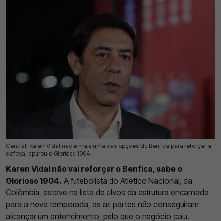
Central, Karen Vidal não é mais uma das opções do Benfica para reforçar a
19 Jul 2026 | 03:00 |
0
defesa, apurou o Glorioso 1904
Karen Vidal não vai reforçar o Benfica, sabe o
Glorioso 1904.
A futebolista do Atlético Nacional, da
Colômbia, esteve na lista de alvos da estrutura encarnada
para a nova temporada, as as partes não conseguiram
alcançar um entendimento, pelo que o negócio caiu.