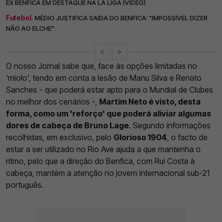
EX BENFICA EM DESTAQUE NA LA LIGA (VÍDEO)
Futebol.
MÉDIO JUSTIFICA SAÍDA DO BENFICA: "IMPOSSÍVEL DIZER
NÃO AO ELCHE"
<
>
O nosso Jornal sabe que, face às opções limitadas no
'miolo', tendo em conta a lesão de Manu Silva e Renato
Sanches - que poderá estar apto para o Mundial de Clubes
no melhor dos cenários -,
Martim Neto é visto, desta
forma, como um 'reforço' que poderá aliviar algumas
dores de cabeça de Bruno Lage
. Segundo informações
recolhidas, em exclusivo, pelo
Glorioso 1904
, o facto de
estar a ser utilizado no Rio Ave ajuda a que mantenha o
ritmo, pelo que a direção do Benfica, com Rui Costa à
cabeça, mantém a atenção no jovem internacional sub-21
português.