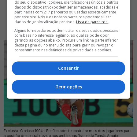
do seu dispositivo (cookies, identificadores únicos e outros
dados do dispositivo) podem ser armazenadas, acedidas e
partilhadas com 217 parceiros ou usadas especificamente
por este site. Nós e os nossos parceiros podemos usar
dados de geolocalização precisos.
Lista de parceiros.
Alguns fornecedores podem tratar os seus dados pessoais
com base no interesse legítimo, ao qual se pode opor
gerindo as opções abaixo. Procure um link na parte inferior
desta página ou no menu do site para gerir ou revogar o
consentimento nas definições de privacidade e cookies.
Consentir
Gerir opções
Exclusivo Glorioso 1904 - Benfica admite contratar mais dois jogadores para
10 Ago 2026 | 03:00 |
0
a posição de central devido aos problemas físicos de Tomás Araújo