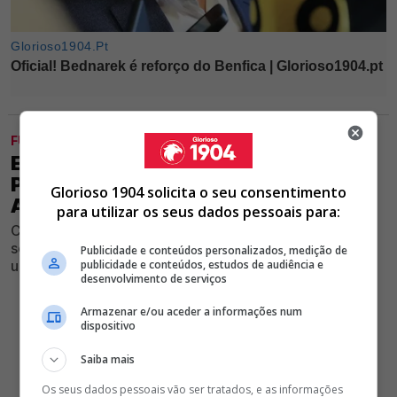
FUTEBOL
EXCLUSIVO GLORIOSO 1904 -
PROBLEMAS FÍSICOS DE TOMÁS
Glorioso 1904 solicita o seu consentimento
ARAÚJO OBRIGAM BENFICA A AGIR
para utilizar os seus dados pessoais para:
Central sofre com dificuldade em manter grandes
sequências de jogos nos relvados, o que pode forçar
Publicidade e conteúdos personalizados, medição de
uma drástica decisão das águias na janela
publicidade e conteúdos, estudos de audiência e
desenvolvimento de serviços
Armazenar e/ou aceder a informações num
dispositivo
Saiba mais
Os seus dados pessoais vão ser tratados, e as informações