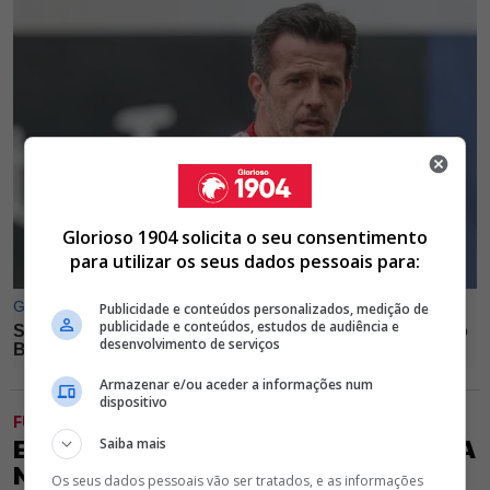
Glorioso 1904 solicita o seu consentimento
para utilizar os seus dados pessoais para:
Publicidade e conteúdos personalizados, medição de
publicidade e conteúdos, estudos de audiência e
desenvolvimento de serviços
Armazenar e/ou aceder a informações num
dispositivo
FUTEBOL
Saiba mais
EXCLUSIVO GLORIOSO 1904 - BENFICA
NÃO SE ENTENDE COM VIDAL E
Os seus dados pessoais vão ser tratados, e as informações