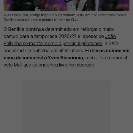
Yves Bissouma, antigo médio do Tottenham, está em conversações com o
18 Jul 2026 | 17:37 |
0
Benfica para reforçar o plantel de Marco Silva
O Benfica continua determinado em reforçar o meio-
campo para a temporada 2026/27 e, apesar de
João
Palhinha se manter como a principal prioridade
, a SAD
encarnada já trabalha em alternativas.
Entre os nomes em
cima da mesa está Yves Bissouma
, médio internacional
pelo Mali que se encontra livre no mercado.