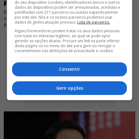
FUTEBOLISTA NÃO VAI RUMAR À LUZ
do seu dispositivo (cookies, identificadores únicos e outros
dados do dispositivo) podem ser armazenadas, acedidas e
Futebolista esteve na lista de alvos das águias, mas
partilhadas com 217 parceiros ou usadas especificamente
por este site. Nós e os nossos parceiros podemos usar
conversações entre as partes não chegaram a bom
dados de geolocalização precisos.
Lista de parceiros.
porto, interrompendo as negociações
Alguns fornecedores podem tratar os seus dados pessoais
com base no interesse legítimo, ao qual se pode opor
gerindo as opções abaixo. Procure um link na parte inferior
desta página ou no menu do site para gerir ou revogar o
consentimento nas definições de privacidade e cookies.
Consentir
Gerir opções