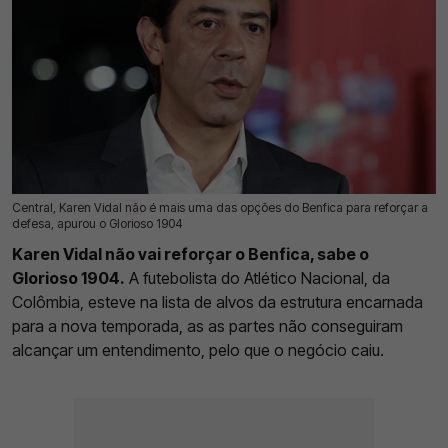
Central, Karen Vidal não é mais uma das opções do Benfica para reforçar a
19 Jul 2026 | 03:00 |
0
defesa, apurou o Glorioso 1904
Karen Vidal não vai reforçar o Benfica, sabe o
Glorioso 1904.
A futebolista do Atlético Nacional, da
Colômbia, esteve na lista de alvos da estrutura encarnada
para a nova temporada, as as partes não conseguiram
alcançar um entendimento, pelo que o negócio caiu.