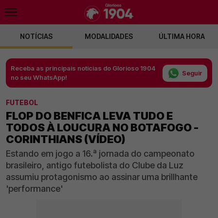
NOTÍCIAS
MODALIDADES
ÚLTIMA HORA
Receba as principais notícias do Glorioso 1904
Seguir
no seu WhatsApp!
FUTEBOL
FLOP DO BENFICA LEVA TUDO E
TODOS À LOUCURA NO BOTAFOGO -
CORINTHIANS (VÍDEO)
Estando em jogo a 16.ª jornada do campeonato
brasileiro, antigo futebolista do Clube da Luz
assumiu protagonismo ao assinar uma brillhante
'performance'