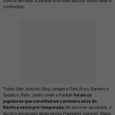
à porta fechada. A partida ficou marcada por várias faltas e
confrontos.
Trubin; Bah, António Silva, Lenglet e Dahl; Enzo, Barreiro e
Sudakov; Rafa, Jaden Umeh e Pavlidis
foram os
jogadores que constituíram o primeiro onze do
Benfica nesta pré-temporada.
No decorrer da partida, o
técnico encarnado ainda lançou Prestianni, Ivanovic, Manu