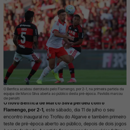
O Benfica acabou derrotado pelo Flamengo, por 2-1, na primeira partida da
11 Jul 2026 | 21:32 |
0
equipa de Marco Silva aberta ao público desta pré-época. Pavlidis marcou
de penálti
O novo Benfica de Marco Silva perdeu com o
Flamengo, por 2-1,
este sábado, dia 11 de julho o seu
encontro inaugural no Troféu do Algarve e também primeiro
teste de pré-época aberto ao público, depois de dois jogos