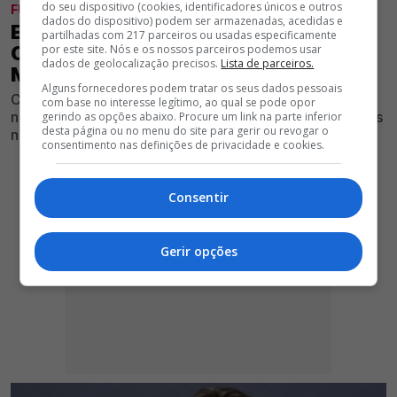
do seu dispositivo (cookies, identificadores únicos e outros
FUTEBOL
dados do dispositivo) podem ser armazenadas, acedidas e
EXCLUSIVO GLORIOSO 1904 - RUI
partilhadas com 217 parceiros ou usadas especificamente
por este site. Nós e os nossos parceiros podemos usar
COSTA INDICA PORTA DA SAÍDA A
dados de geolocalização precisos.
Lista de parceiros.
MÉDIO CRIATIVO DO BENFICA
Alguns fornecedores podem tratar os seus dados pessoais
Centro-campista do Clube encarnado não tem espaço
com base no interesse legítimo, ao qual se pode opor
na equipa principal e vai abandonar a equipa das águias
gerindo as opções abaixo. Procure um link na parte inferior
desta página ou no menu do site para gerir ou revogar o
neste mercado de verão
consentimento nas definições de privacidade e cookies.
Consentir
Gerir opções