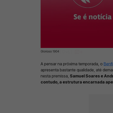
Glorioso 1904
01 Jul 2025 | 17:45 |
0
A pensar na próxima temporada, o
Benf
apresenta bastante qualidade, até demai
nesta premissa,
Samuel Soares e Andr
contudo, a estrutura encarnada ape