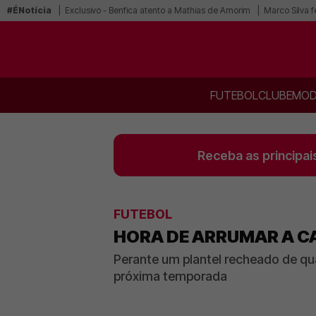
#ÉNotícia
Exclusivo - Benfica atento a Mathias de Amorim
Marco Silva f
FUTEBOL
CLUBE
MOD
Receba as principai
FUTEBOL
HORA DE ARRUMAR A CA
Perante um plantel recheado de qu
próxima temporada