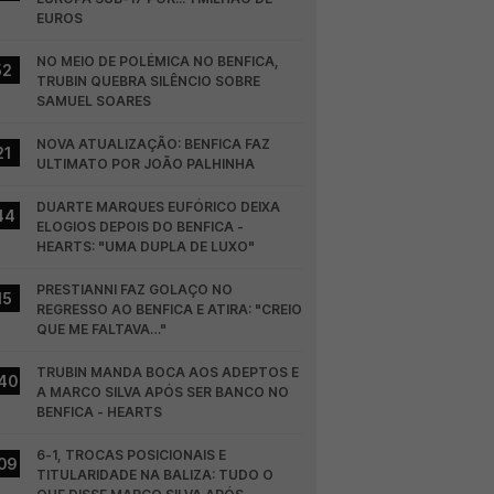
EUROS
NO MEIO DE POLÉMICA NO BENFICA, 
52
TRUBIN QUEBRA SILÊNCIO SOBRE 
SAMUEL SOARES
NOVA ATUALIZAÇÃO: BENFICA FAZ 
21
ULTIMATO POR JOÃO PALHINHA
DUARTE MARQUES EUFÓRICO DEIXA 
44
ELOGIOS DEPOIS DO BENFICA - 
HEARTS: "UMA DUPLA DE LUXO"
PRESTIANNI FAZ GOLAÇO NO 
15
REGRESSO AO BENFICA E ATIRA: "CREIO 
QUE ME FALTAVA…"
TRUBIN MANDA BOCA AOS ADEPTOS E 
40
A MARCO SILVA APÓS SER BANCO NO 
BENFICA - HEARTS
6-1, TROCAS POSICIONAIS E 
09
TITULARIDADE NA BALIZA: TUDO O 