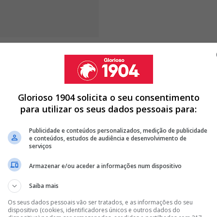
evido ao facto de Anatoliy Trubin, habitual titular das
es muito acima da média, como foi por exemplo no
ua 3.ª temporada de águia ao peito, o ucraniano
arnada
.
Glorioso 1904 solicita o seu consentimento
para utilizar os seus dados pessoais para:
Publicidade e conteúdos personalizados, medição de publicidade
 SAÍDA EM DEFINITIVO DO BENFICA
e conteúdos, estudos de audiência e desenvolvimento de
serviços
CA E VAI PARA CLUBE DA TERCEIRA DIVISÃO
JOGADOR QUE VAI TRABALHAR COM MARCO SILVA NO BENFICA
Armazenar e/ou aceder a informações num dispositivo
Saiba mais
<
>
Os seus dados pessoais vão ser tratados, e as informações do seu
lizado nos Estados Unidos para participar no Europeu
dispositivo (cookies, identificadores únicos e outros dados do