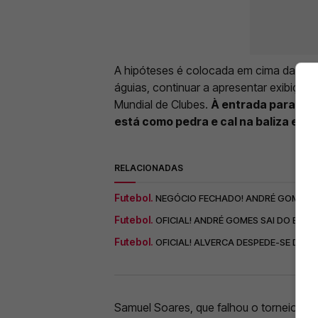
A hipóteses é colocada em cima da mesa d
águias, continuar a apresentar exibiçõ
Mundial de Clubes.
À entrada para a s
está como pedra e cal na baliza enc
RELACIONADAS
Futebol.
NEGÓCIO FECHADO! ANDRÉ GOMES DE
Futebol.
OFICIAL! ANDRÉ GOMES SAI DO BENFI
Futebol.
OFICIAL! ALVERCA DESPEDE-SE DE 
Samuel Soares, que falhou o torneio rea