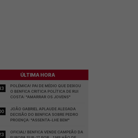
ÚLTIMA HORA
POLÉMICA! PAI DE MÉDIO QUE DEIXOU 
43
O BENFICA CRITICA POLÍTICA DE RUI 
COSTA: "AMARRAR OS JOVENS"
JOÃO GABRIEL APLAUDE ALEGADA 
00
DECISÃO DO BENFICA SOBRE PEDRO 
PROENÇA: "ASSENTA-LHE BEM"
OFICIAL! BENFICA VENDE CAMPEÃO DA 
23
EUROPA SUB-17 POR... 1 MILHÃO DE 