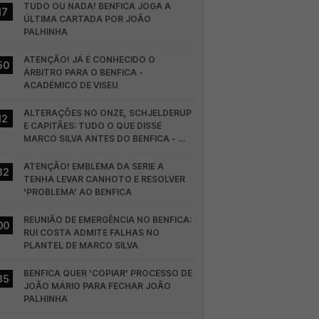
TUDO OU NADA! BENFICA JOGA A 
17
ÚLTIMA CARTADA POR JOÃO 
PALHINHA
ATENÇÃO! JÁ É CONHECIDO O 
50
ÁRBITRO PARA O BENFICA - 
ACADÉMICO DE VISEU
ALTERAÇÕES NO ONZE, SCHJELDERUP 
12
E CAPITÃES: TUDO O QUE DISSE 
MARCO SILVA ANTES DO BENFICA - 
HEARTS
ATENÇÃO! EMBLEMA DA SERIE A 
32
TENHA LEVAR CANHOTO E RESOLVER 
'PROBLEMA' AO BENFICA
REUNIÃO DE EMERGÊNCIA NO BENFICA: 
00
RUI COSTA ADMITE FALHAS NO 
PLANTEL DE MARCO SILVA
BENFICA QUER 'COPIAR' PROCESSO DE 
35
JOÃO MÁRIO PARA FECHAR JOÃO 
PALHINHA