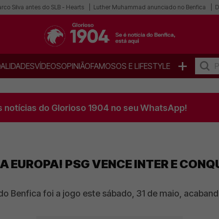
co Silva antes do SLB - Hearts
Luther Muhammad anunciado no Benfica
D
+
ALIDADES
VÍDEOS
OPINIÃO
FAMOSOS E LIFESTYLE
s notícias do Glorioso 1904 no seu WhatsApp!
A EUROPA! PSG VENCE INTER E CONQU
o Benfica foi a jogo este sábado, 31 de maio, acaband