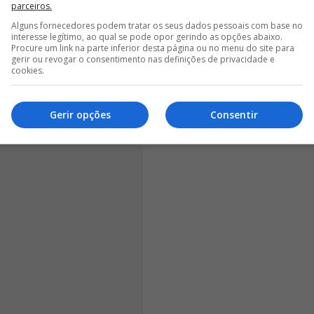
parceiros.
a a vencer por 2-0, resultado que se manteve até
Alguns fornecedores podem tratar os seus dados pessoais com base no
interesse legítimo, ao qual se pode opor gerindo as opções abaixo.
Procure um link na parte inferior desta página ou no menu do site para
gerir ou revogar o consentimento nas definições de privacidade e
cookies.
Gerir opções
Consentir