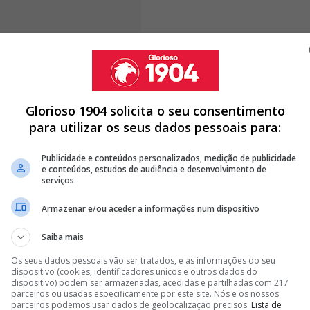
Ramos começou a partida no banco de suplentes, o
dor, de forma a resolver a partida. Desta forma, a
Glorioso 1904 solicita o seu consentimento
tou com presença especial nas bancadas
,
chegou à
para utilizar os seus dados pessoais para:
os, por Achraf Hakimi, que desta forma marcou a
Publicidade e conteúdos personalizados, medição de publicidade
e conteúdos, estudos de audiência e desenvolvimento de
serviços
Armazenar e/ou aceder a informações num dispositivo
R? DIAMANTINO MIRANDA ATIRA: “SENSÍVEL…”
Saiba mais
Os seus dados pessoais vão ser tratados, e as informações do seu
<
>
dispositivo (cookies, identificadores únicos e outros dados do
dispositivo) podem ser armazenadas, acedidas e partilhadas com 217
 turma de Luis Enrique haveria de chegar ao segundo.
parceiros ou usadas especificamente por este site. Nós e os nossos
parceiros podemos usar dados de geolocalização precisos.
Lista de
nternacional marroquino,
Desire Doué fez o gosto ao