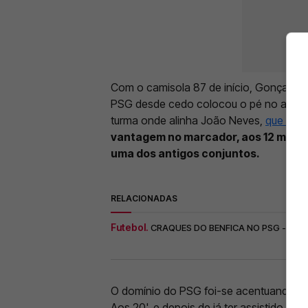
Com o camisola 87 de início, Gonçalo 
PSG desde cedo colocou o pé no acelera
turma onde alinha João Neves,
que con
vantagem no marcador, aos 12 minut
uma dos antigos conjuntos.
RELACIONADAS
Futebol.
CRAQUES DO BENFICA NO PSG - INTE
O domínio do PSG foi-se acentuando e a
Aos 20', e depois de já ter assistido o i