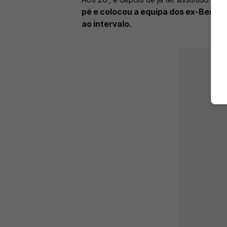
pé e colocou a equipa dos ex-Benfic
ao intervalo.