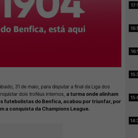
17:
16:
16:
15:
ado, 31 de maio, para disputar a final da Liga dos
quistar dois troféus internos,
a turma onde alinham
15:
 futebolistas do Benfica, acabou por triunfar, por
com a conquista da Champions League.
14: