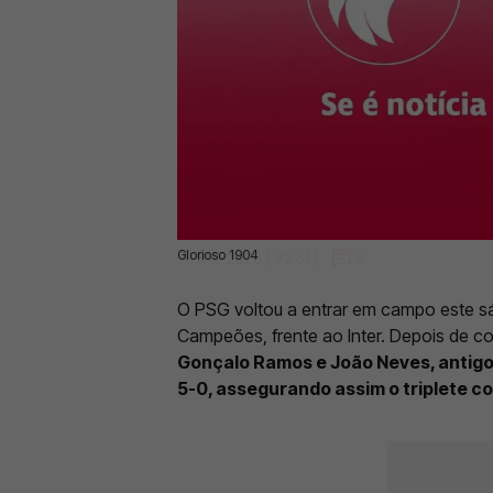
Glorioso 1904
31 Mai 2025 | 22:51 |
0
O PSG voltou a entrar em campo este sáb
Campeões, frente ao Inter. Depois de con
Gonçalo Ramos e João Neves, antigos
5-0, assegurando assim o triplete 