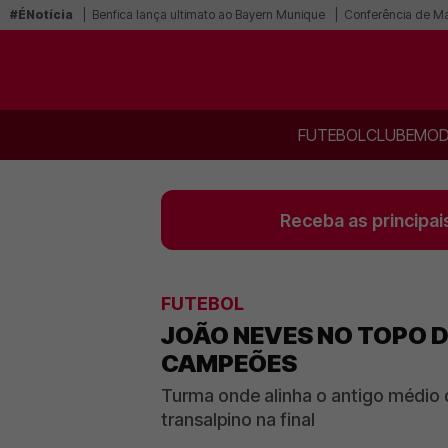
#ÉNotícia
Benfica lança ultimato ao Bayern Munique
Conferência de Mar
FUTEBOL
CLUBE
MOD
Receba as principai
FUTEBOL
JOÃO NEVES NO TOPO D
CAMPEÕES
Turma onde alinha o antigo médio d
transalpino na final