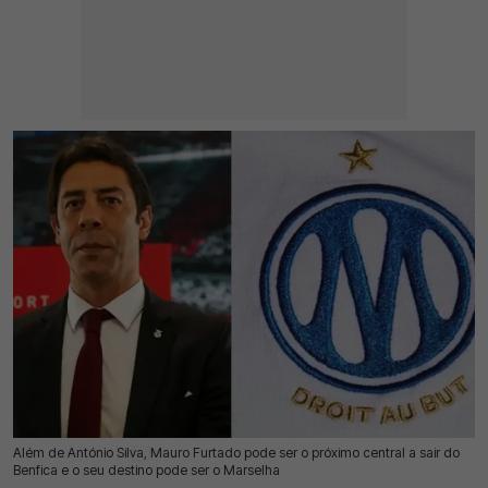
Além de António Silva, Mauro Furtado pode ser o próximo central a sair do
16 Jul 2026 | 17:31 |
0
Benfica e o seu destino pode ser o Marselha