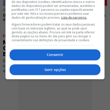
do seu dispositivo (cookies, identificadores únicos e outros
dados do dispositivo) podem ser armazenadas, acedidas e
partilhadas com 217 parceiros ou usadas especificamente
por este site. Nós e os nossos parceiros podemos usar
dados de geolocalização precisos.
Lista de parceiros.
Alguns fornecedores podem tratar os seus dados pessoais
com base no interesse legítimo, ao qual se pode opor
gerindo as opções abaixo. Procure um link na parte inferior
FUTEBOL
desta página ou no menu do site para gerir ou revogar o
consentimento nas definições de privacidade e cookies.
MARSELHA PODE MESMO
CONTRATAR DEFESA CENTRAL DO
BENFICA (E NÃO É ANTÓNIO SILVA)
Consentir
Defesa formado no Seixal desperta cada vez mais
interesse além-fronteiras e a situação contratual deixa
Gerir opções
as águias em alerta