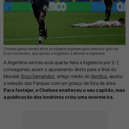
Chelsea gerou revolta entre os adeptos ingleses após destacar golo de
16 Jul 2026 | 16:56 |
0
Enzo Fernández, que ajudou a Argentina a eliminar a Inglaterra
A Argentina venceu esta quarta-feira a Inglaterra por 2-1,
conseguindo assim o apuramento direto para a final do
Mundial.
Enzo Fernández
, antigo médio do
Benfica
, ajudou
a seleção das Pampas com um golaço de fora de área.
Para festejar, o Chelsea enalteceu o seu capitão, mas
a publicação dos londrinos criou uma enorme ira
.