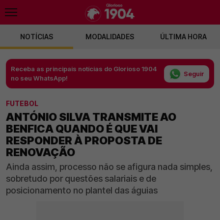
NOTÍCIAS
MODALIDADES
ÚLTIMA HORA
Receba as principais notícias do Glorioso 1904
Seguir
no seu WhatsApp!
FUTEBOL
ANTÓNIO SILVA TRANSMITE AO
BENFICA QUANDO É QUE VAI
RESPONDER À PROPOSTA DE
RENOVAÇÃO
Ainda assim, processo não se afigura nada simples,
sobretudo por questões salariais e de
posicionamento no plantel das águias