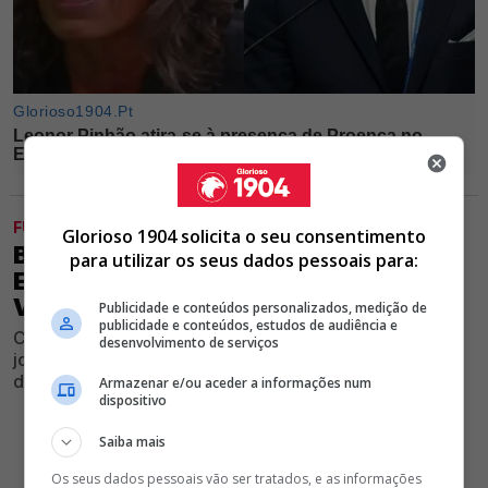
FUTEBOL
Glorioso 1904 solicita o seu consentimento
BENFICA EMPATA (1-1) CONTRA
para utilizar os seus dados pessoais para:
EQUIPA DA LIGA 3 E AINDA NÃO
VENCEU
Publicidade e conteúdos personalizados, medição de
publicidade e conteúdos, estudos de audiência e
Clube encarnado somou mais um jogo sem triunfar em
desenvolvimento de serviços
jogo de preparação diante de adversário da terceira
divisão nacional, no Seixal
Armazenar e/ou aceder a informações num
dispositivo
Saiba mais
Os seus dados pessoais vão ser tratados, e as informações