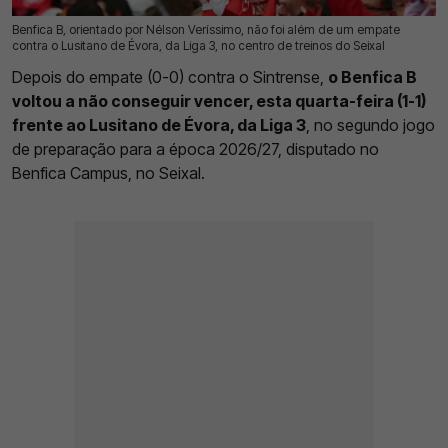
Benfica B, orientado por Nélson Veríssimo, não foi além de um empate
15 Jul 2026 | 17:39 |
0
contra o Lusitano de Évora, da Liga 3, no centro de treinos do Seixal
Depois do empate (0-0) contra o Sintrense,
o Benfica B
voltou a não conseguir vencer, esta quarta-feira (1-1)
frente ao Lusitano de Évora, da Liga 3
, no segundo jogo
de preparação para a época 2026/27, disputado no
Benfica Campus, no Seixal.