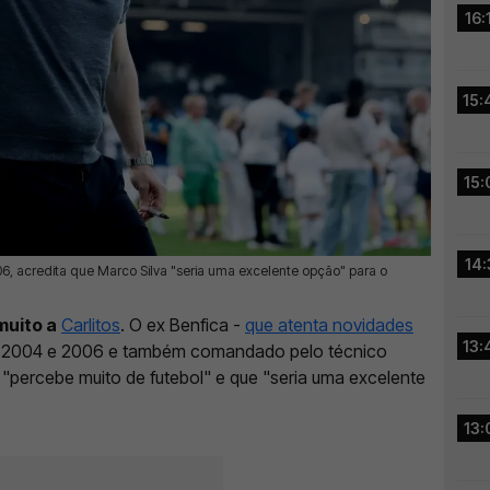
16:
15:
15:
14:
06, acredita que Marco Silva "seria uma excelente opção" para o
muito a
Carlitos
. O ex Benfica -
que atenta novidades
13:
e 2004 e 2006 e também comandado pelo técnico
e "percebe muito de futebol" e que "seria uma excelente
13: