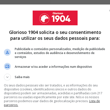
Glorioso 1904 solicita o seu consentimento
para utilizar os seus dados pessoais para:
o vê-lo a treinar o clube do meu
Publicidade e conteúdos personalizados, medição de publicidade
e conteúdos, estudos de audiência e desenvolvimento de
serviços
Armazenar e/ou aceder a informações num dispositivo
O SPORTING: “MARCO SILVA TREINAR O BENFICA É O AUGE DA
Saiba mais
Os seus dados pessoais vão ser tratados, e as informações do seu
IO? EX BENFICA RECORDA EPISÓDIO SEMELHANTE: "ESTA
dispositivo (cookies, identificadores únicos e outros dados do
dispositivo) podem ser armazenadas, acedidas e partilhadas com 217
parceiros ou usadas especificamente por este site. Nós e os nossos
NUAM A TER TUDO PARA SER UM BOM CASAMENTO"
parceiros podemos usar dados de geolocalização precisos.
Lista de
parceiros.
<
>