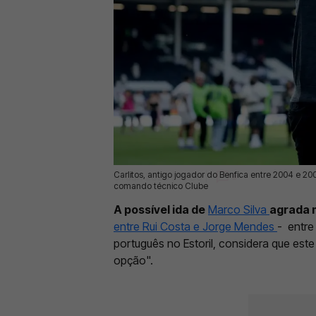
Carlitos, antigo jogador do Benfica entre 2004 e 20
01 Jun 2026 | 10:30 |
0
comando técnico Clube
A possível ida de
Marco Silva
agrada 
entre Rui Costa e Jorge Mendes
- entr
português no Estoril, considera que est
opção".