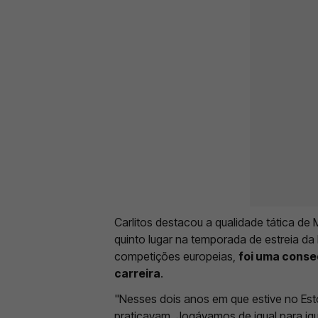
Carlitos destacou a qualidade tática de M
quinto lugar na temporada de estreia da 
competições europeias,
foi uma conse
carreira
.
"Nesses dois anos em que estive no Esto
praticavam. Jogávamos de igual para ig