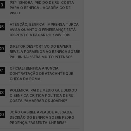
PSP 'IGNORA' PEDIDO DE RUI COSTA 
13
PARA O BENFICA - ACADÉMICO DE 
VISEU
ATENÇÃO, BENFICA! IMPRENSA TURCA 
45
AVISA QUANTO O FENERBAHÇE ESTÁ 
DISPOSTO A PAGAR POR PAVLIDIS
DIRETOR DESPORTIVO DO BAYERN 
09
REVELA PORMENOR AO BENFICA SOBRE 
PALHINHA: "SERÁ MUITO INTENSO"
OFICIAL! BENFICA ANUNCIA 
31
CONTRATAÇÃO DE ATACANTE QUE 
CHEGA DA ROMA
POLÉMICA! PAI DE MÉDIO QUE DEIXOU 
43
O BENFICA CRITICA POLÍTICA DE RUI 
COSTA: "AMARRAR OS JOVENS"
JOÃO GABRIEL APLAUDE ALEGADA 
00
DECISÃO DO BENFICA SOBRE PEDRO 
PROENÇA: "ASSENTA-LHE BEM"