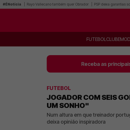
#ÉNotícia
Rayo Vallecano também quer Obrador
PSP deixa garantias s
FUTEBOL
CLUBE
MOD
Receba as principai
FUTEBOL
JOGADOR COM SEIS GOL
UM SONHO"
Num altura em que treinador portu
deixa opinião inspiradora