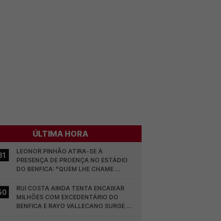
ÚLTIMA HORA
LEONOR PINHÃO ATIRA-SE À 
31
PRESENÇA DE PROENÇA NO ESTÁDIO 
DO BENFICA: "QUEM LHE CHAME 
DESCARAMENTO..."
RUI COSTA AINDA TENTA ENCAIXAR 
50
MILHÕES COM EXCEDENTÁRIO DO 
BENFICA E RAYO VALLECANO SURGE NA 
CORRIDA