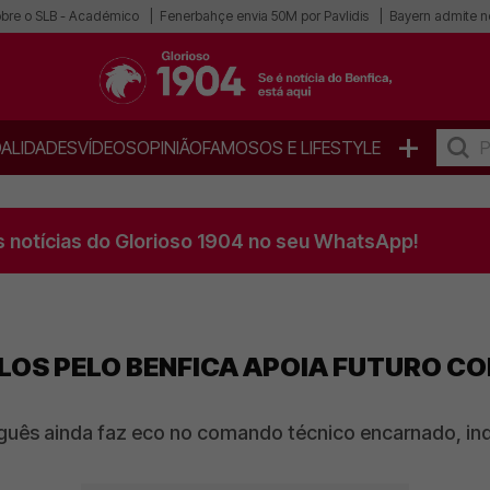
obre o SLB - Académico
Fenerbahçe envia 50M por Pavlidis
Bayern admite n
+
ALIDADES
VÍDEOS
OPINIÃO
FAMOSOS E LIFESTYLE
s notícias do Glorioso 1904 no seu WhatsApp!
OS PELO BENFICA APOIA FUTURO CO
guês ainda faz eco no comando técnico encarnado, ind