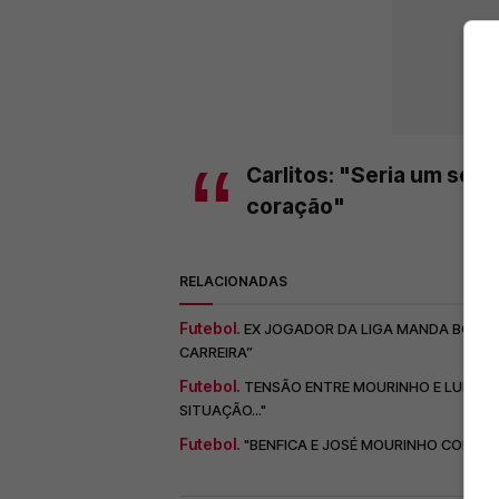
Carlitos: "Seria um sonh
coração"
RELACIONADAS
Futebol.
EX JOGADOR DA LIGA MANDA BOCA A
CARREIRA”
Futebol.
TENSÃO ENTRE MOURINHO E LUKEBAK
SITUAÇÃO..."
Futebol.
"BENFICA E JOSÉ MOURINHO CONTI