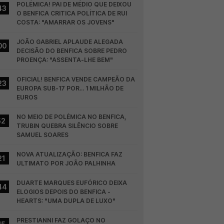
POLÉMICA! PAI DE MÉDIO QUE DEIXOU 
43
O BENFICA CRITICA POLÍTICA DE RUI 
COSTA: "AMARRAR OS JOVENS"
JOÃO GABRIEL APLAUDE ALEGADA 
00
DECISÃO DO BENFICA SOBRE PEDRO 
PROENÇA: "ASSENTA-LHE BEM"
OFICIAL! BENFICA VENDE CAMPEÃO DA 
23
EUROPA SUB-17 POR... 1 MILHÃO DE 
EUROS
NO MEIO DE POLÉMICA NO BENFICA, 
52
TRUBIN QUEBRA SILÊNCIO SOBRE 
SAMUEL SOARES
NOVA ATUALIZAÇÃO: BENFICA FAZ 
21
ULTIMATO POR JOÃO PALHINHA
DUARTE MARQUES EUFÓRICO DEIXA 
44
ELOGIOS DEPOIS DO BENFICA - 
HEARTS: "UMA DUPLA DE LUXO"
PRESTIANNI FAZ GOLAÇO NO 