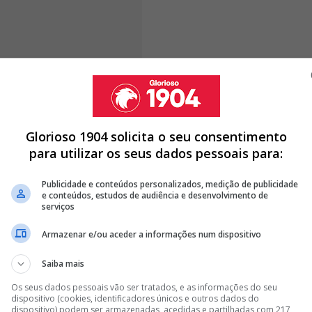
 Guilherme Peixoto, Rui Silva, Gonçalo Oliveira,
Freitas, Gonçalo Moreira, Rodrigo Rêgo, Olívio
Glorioso 1904 solicita o seu consentimento
l do Benfica. Já no banco, o técnico tinha à disposição
para utilizar os seus dados pessoais para:
me Gaspar, Vladimir Mendes, Martim Ferreira, Eduardo
a, Karel Mustmaa, Peter Edokpolor, Michée Ndembi e
Publicidade e conteúdos personalizados, medição de publicidade
e conteúdos, estudos de audiência e desenvolvimento de
serviços
Armazenar e/ou aceder a informações num dispositivo
Saiba mais
DO COM O BENFICA: "SINTO-ME 100% PREPARADO"
O COM CAPUCHO
Os seus dados pessoais vão ser tratados, e as informações do seu
dispositivo (cookies, identificadores únicos e outros dados do
FICA EM 2025 CONTOU COM VÁRIAS PRESENÇAS ESPECIAIS
dispositivo) podem ser armazenadas, acedidas e partilhadas com 217