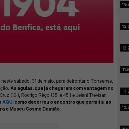
13:
13:
12:
11:
o neste sábado, 31 de maio, para defrontar o Torreense,
ação.
As águias, que já chegaram com vantagem no
11:
ruz (19')
,
Rodrigo Rêgo (35' e 45') e Jelani Trevisan
a
AQUI
como decorreu o encontro que permitiu ao
10:
para o Museu Cosme Damião.