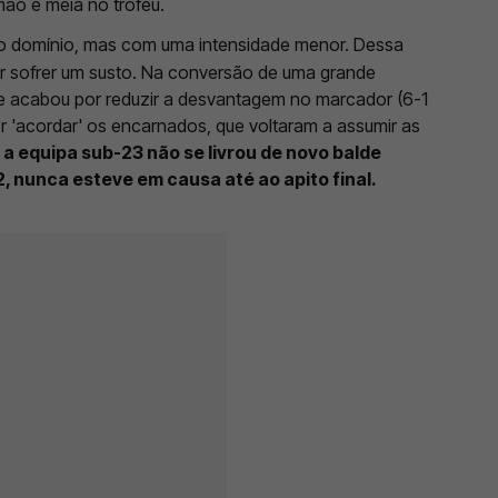
mão e meia no troféu.
o domínio, mas com uma intensidade menor. Dessa
or sofrer um susto. Na conversão de uma grande
e acabou por reduzir a desvantagem no marcador (6-1
r 'acordar' os encarnados, que voltaram a assumir as
l a equipa sub-23 não se livrou de novo balde
-2, nunca esteve em causa até ao apito final.