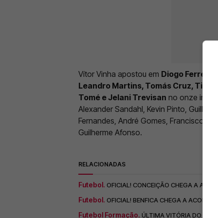
Vítor Vinha apostou em
Diogo Ferreira,
Leandro Martins, Tomás Cruz, Tiago 
Tomé e Jelani Trevisan
no onze inicia
Alexander Sandahl, Kevin Pinto, Guilher
Fernandes, André Gomes, Francisco Silv
Guilherme Afonso.
RELACIONADAS
Futebol.
OFICIAL! CONCEIÇÃO CHEGA A ACOR
Futebol.
OFICIAL! BENFICA CHEGA A ACORD
Futebol Formação.
ÚLTIMA VITÓRIA DO BEN