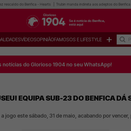
ez rescaldo do Benfica - Hearts
Trubin manda indireta aos adeptos do Benfica
+
ALIDADES
VÍDEOS
OPINIÃO
FAMOSOS E LIFESTYLE
s notícias do Glorioso 1904 no seu WhatsApp!
SEU! EQUIPA SUB-23 DO BENFICA DÁ
i a jogo este sábado, 31 de maio, acabando por vencer,