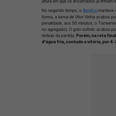
altura em que os encarnados já tinham 
No segundo tempo, o
manteve 
Benfica
forma, a turma de Vítor Vinha acabou p
penalidade, aos 56 minutos, o Torreens
no agregado). O golo sofrido acabou po
rédeas da partida.
Porém, na reta fina
d'água fria, contudo a vitória, por 4