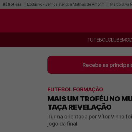
#ÉNotícia
Exclusivo - Benfica atento a Mathias de Amorim
Marco Silva f
FUTEBOL
CLUBE
MOD
Receba as principai
FUTEBOL FORMAÇÃO
MAIS UM TROFÉU NO MU
TAÇA REVELAÇÃO
Turma orientada por Vítor Vinha fo
jogo da final