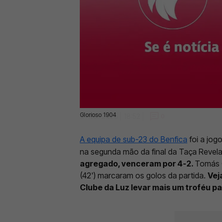
Glorioso 1904
31 Mai 2025 | 18:52 |
0
A equipa de sub-23 do Benfica
foi a jog
na segunda mão da final da Taça Revel
agregado, venceram por 4-2.
Tomás C
(42') marcaram os golos da partida.
Vej
Clube da Luz levar mais um troféu 