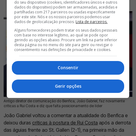
do seu dispositivo (cookies, identificadores únicos e outros
dados do dispositivo) podem ser armazenadas, acedidas e
partilhadas com 217 parceiros ou usadas especificamente
por este site. Nós e os nossos parceiros podemos usar
dados de geolocalização precisos.
Lista de parceiros.
Alguns fornecedores podem tratar os seus dados pessoais
com base no interesse legítimo, ao qual se pode opor
gerindo as opções abaixo. Procure um link na parte inferior
desta página ou no menu do site para gerir ou revogar o
consentimento nas definições de privacidade e cookies.
Consentir
Gerir opções
Antigo diretor de comunicação do Benfica, João Gabriel, faz novamente
26 Jul 2026 | 17:28 |
0
críticas a Rui Costa e diz que falta posicionamento de líder
João Gabriel voltou a comentar a atualidade do Benfica e
deixou duras
críticas à postura de Rui Costa
após a derrota
das águias frente ao St. Gallen (2-1), na primeira mão da