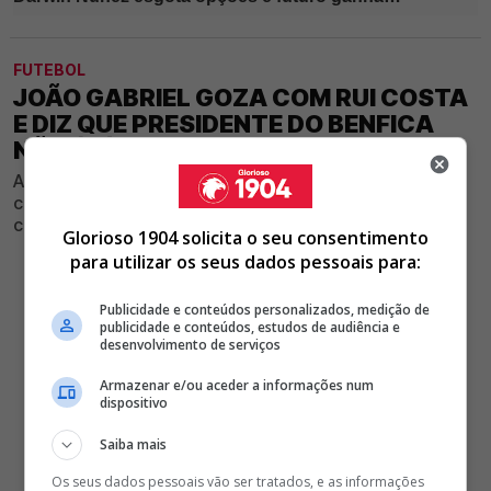
FUTEBOL
JOÃO GABRIEL GOZA COM RUI COSTA
E DIZ QUE PRESIDENTE DO BENFICA
NÃO É LÍDER NENHUM
Antigo diretor de comunicação das águias volta a fazer
críticas ao dirigente máximo das águias, após início
conturbado de temporada
Glorioso 1904 solicita o seu consentimento
para utilizar os seus dados pessoais para:
Publicidade e conteúdos personalizados, medição de
publicidade e conteúdos, estudos de audiência e
desenvolvimento de serviços
Armazenar e/ou aceder a informações num
dispositivo
Saiba mais
Os seus dados pessoais vão ser tratados, e as informações