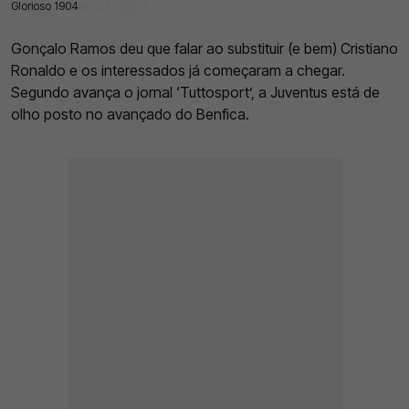
Glorioso 1904
08 Dez 2022 | 18:04 |
0
Gonçalo Ramos deu que falar ao substituir (e bem) Cristiano
Ronaldo e os interessados já começaram a chegar.
Segundo avança o jornal ‘Tuttosport’, a Juventus está de
olho posto no avançado do Benfica.