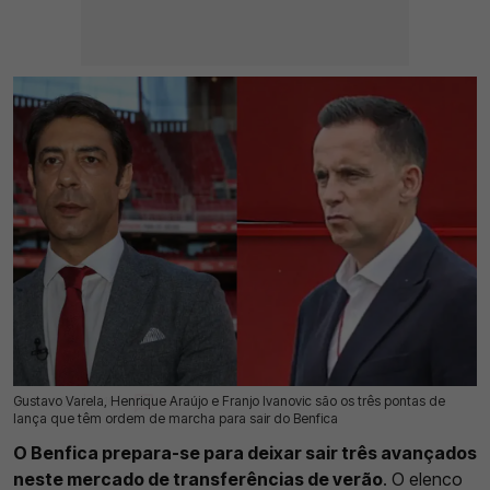
Gustavo Varela, Henrique Araújo e Franjo Ivanovic são os três pontas de
26 Jul 2026 | 17:16 |
0
lança que têm ordem de marcha para sair do Benfica
O Benfica prepara-se para deixar sair três avançados
neste mercado de transferências de verão
. O elenco