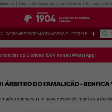
 Guimarães
Bernardo Silva assina contrato com o Benfica
Tira-teimas entre B
+
ALIDADES
VÍDEOS
OPINIÃO
FAMOSOS E LIFESTYLE
s notícias do Glorioso 1904 no seu WhatsApp!
! ÁRBITRO DO FAMALICÃO - BENFICA 
arnados conheceu um novo desenvolvimento e a decisão