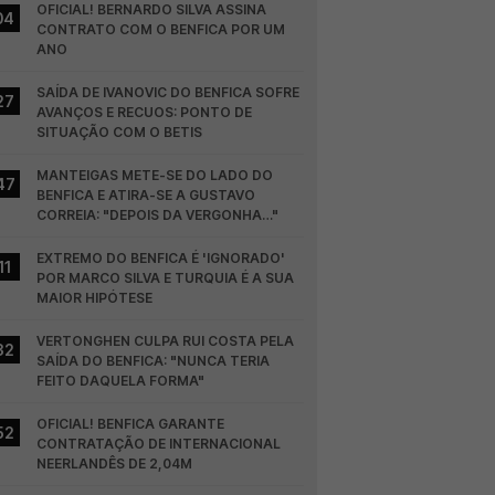
OFICIAL! BERNARDO SILVA ASSINA 
04
CONTRATO COM O BENFICA POR UM 
ANO
SAÍDA DE IVANOVIC DO BENFICA SOFRE 
27
AVANÇOS E RECUOS: PONTO DE 
SITUAÇÃO COM O BETIS
MANTEIGAS METE-SE DO LADO DO 
47
BENFICA E ATIRA-SE A GUSTAVO 
CORREIA: "DEPOIS DA VERGONHA…"
EXTREMO DO BENFICA É 'IGNORADO' 
11
POR MARCO SILVA E TURQUIA É A SUA 
MAIOR HIPÓTESE
VERTONGHEN CULPA RUI COSTA PELA 
32
SAÍDA DO BENFICA: "NUNCA TERIA 
FEITO DAQUELA FORMA"
OFICIAL! BENFICA GARANTE 
52
CONTRATAÇÃO DE INTERNACIONAL 
NEERLANDÊS DE 2,04M