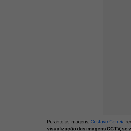
Perante as imagens,
Gustavo Correia
re
visualização das imagens CCTV, se v