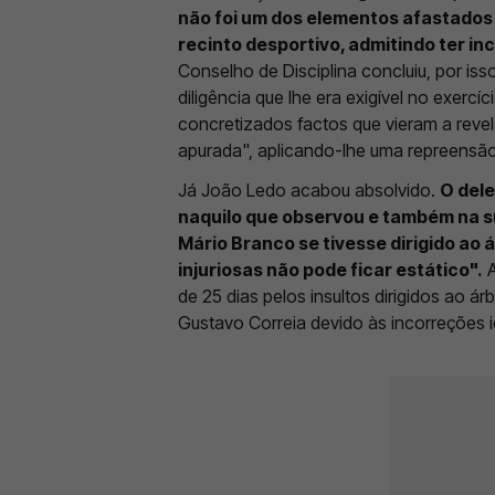
não foi um dos elementos afastados 
recinto desportivo, admitindo ter in
Conselho de Disciplina concluiu, por iss
diligência que lhe era exigível no exerc
concretizados factos que vieram a reve
apurada", aplicando-lhe uma repreensão
Já João Ledo acabou absolvido.
O dele
naquilo que observou e também na s
Mário Branco se tivesse dirigido ao
injuriosas não pode ficar estático".
A
de 25 dias pelos insultos dirigidos ao á
Gustavo Correia devido às incorreções id