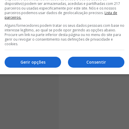
GOS' NA CARTEIRA DE RUI COSTA E NÃO SÓ
dispositivo) podem ser armazenadas, acedidas e partilhadas com 217
parceiros ou usadas especificamente por este site. Nós e os nossos
parceiros podemos usar dados de geolocalização precisos.
Lista de
<
>
parceiros.
Alguns fornecedores podem tratar os seus dados pessoais com base no
,
o Conselho de Disciplina analisou as imagens do
interesse legítimo, ao qual se pode opor gerindo as opções abaixo.
io Municipal de Famalicão e chegou a uma
Procure um link na parte inferior desta página ou no menu do site para
gerir ou revogar o consentimento nas definições de privacidade e
emonstraram que Mário Branco nunca se aproximou da
cookies.
 qualquer elemento policial ou assistente de recinto,
atório elaborado pelo árbitro.
Gerir opções
Consentir