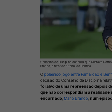
Conselho de Disciplina concluiu que Gustavo Correi
07 Jul 2026 | 13:46 |
0
Branco, diretor de futebol do Benfica
O
polémico jogo entre Famalicão e Benf
decisão do Conselho de Disciplina relat
foi alvo de uma repreensão depois de 
que não correspondiam à realidade 
encarnado
,
Mário Branco
,
num episód