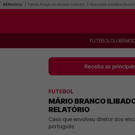
#ÉNotícia
Tomás Araújo vai renovar contrato
Ríos pode substituir Bruno
FUTEBOL
CLUBE
MOD
Receba as principai
FUTEBOL
MÁRIO BRANCO ILIBADO
RELATÓRIO
Caso que envolveu diretor dos enc
português