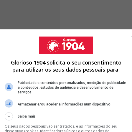
orreia escreveu que Mário Branco o insultou com
uns filhos da p***!"** e acrescentou ainda que o
Glorioso 1904 solicita o seu consentimento
aproximar-se fisicamente da equipa de arbitragem
,
para utilizar os seus dados pessoais para:
into desportivo e pela polícia. A mesma versão foi
a Liga, João Ledo.
Publicidade e conteúdos personalizados, medição de publicidade
e conteúdos, estudos de audiência e desenvolvimento de
serviços
Armazenar e/ou aceder a informações num dispositivo
E EUROS E SUSPENSO POR CRÍTICAS À ARBITRAGEM NO
Saiba mais
 DO BENFICA SAIU DE FAMALICÃO COM 'AS ORELHAS A FERVER'
Os seus dados pessoais vão ser tratados, e as informações do seu
dispositivo (cookies, identificadores únicos e outros dados do