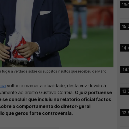
16:
15:
14:
14:
a fugiu à verdade sobre os supostos insultos que recebeu de Mário
ica
voltou a marcar a atualidade, desta vez devido à
13:
ivamente ao árbitro Gustavo Correia.
O juiz portuense
se concluir que incluiu no relatório oficial factos
sobre o comportamento do diretor-geral
io que gerou forte controvérsia
.
12: