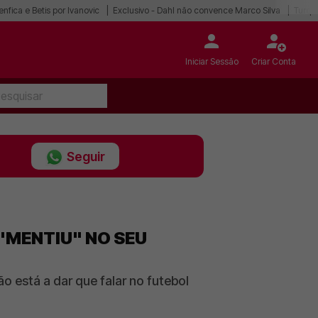
enfica e Betis por Ivanovic
Exclusivo - Dahl não convence Marco Silva
Turqu
Iniciar Sessão
Criar Conta
Seguir
"MENTIU" NO SEU
 está a dar que falar no futebol