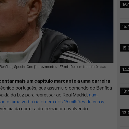
16:
15:
15:
Benfica ; Special One já movimentou 137 milhões em transferências
14:
centar mais um capítulo marcante a uma carreira
 técnico português, que assumiu o comando do Benfica
13:
aída da Luz para regressar ao Real Madrid,
num
ados uma verba na ordem dos 15 milhões de euros
.
erência da carreira do treinador envolvendo
13:
.