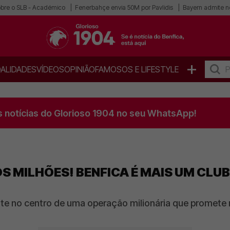
obre o SLB - Académico
Fenerbahçe envia 50M por Pavlidis
Bayern admite n
+
ALIDADES
VÍDEOS
OPINIÃO
FAMOSOS E LIFESTYLE
s notícias do Glorioso 1904 no seu WhatsApp!
 MILHÕES! BENFICA É MAIS UM CLU
te no centro de uma operação milionária que promete