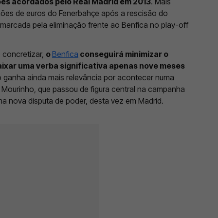
ões acordados pelo Real Madrid em 2013
. Mais
hões de euros do Fenerbahçe após a rescisão do
marcada pela eliminação frente ao Benfica no play-off
e concretizar,
o
Benfica
conseguirá minimizar o
aixar uma verba significativa apenas nove meses
o ganha ainda mais relevância por acontecer numa
 Mourinho, que passou de figura central na campanha
uma nova disputa de poder, desta vez em Madrid.