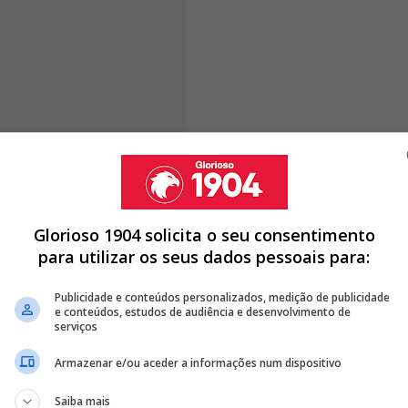
ge num contexto particular. O Real Madrid encontra-se
ez a preparar-se para disputar a presidência frente a
mo uma peça importante para o projeto dos
erá ser um dos grandes trunfos do atual líder
Glorioso 1904 solicita o seu consentimento
o.
para utilizar os seus dados pessoais para:
Publicidade e conteúdos personalizados, medição de publicidade
e conteúdos, estudos de audiência e desenvolvimento de
serviços
ILHA E MARCA NA GOLEADA AO LEGANÉS (4-1)
Armazenar e/ou aceder a informações num dispositivo
 GARANTIR MASTANTUONO COM 'AJUDINHA' DE MOURINHO
Saiba mais
 PÉROLA DE MAIS DE 60M DESCARTADA POR JOSÉ MOURINHO