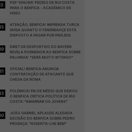
PSP 'IGNORA' PEDIDO DE RUI COSTA 
13
PARA O BENFICA - ACADÉMICO DE 
VISEU
ATENÇÃO, BENFICA! IMPRENSA TURCA 
45
AVISA QUANTO O FENERBAHÇE ESTÁ 
DISPOSTO A PAGAR POR PAVLIDIS
DIRETOR DESPORTIVO DO BAYERN 
09
REVELA PORMENOR AO BENFICA SOBRE 
PALHINHA: "SERÁ MUITO INTENSO"
OFICIAL! BENFICA ANUNCIA 
31
CONTRATAÇÃO DE ATACANTE QUE 
CHEGA DA ROMA
POLÉMICA! PAI DE MÉDIO QUE DEIXOU 
43
O BENFICA CRITICA POLÍTICA DE RUI 
COSTA: "AMARRAR OS JOVENS"
JOÃO GABRIEL APLAUDE ALEGADA 
00
DECISÃO DO BENFICA SOBRE PEDRO 
PROENÇA: "ASSENTA-LHE BEM"