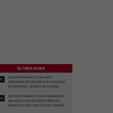
ÚLTIMA HORA
LEONOR PINHÃO ATIRA-SE À 
31
PRESENÇA DE PROENÇA NO ESTÁDIO 
DO BENFICA: "QUEM LHE CHAME 
DESCARAMENTO..."
RUI COSTA AINDA TENTA ENCAIXAR 
50
MILHÕES COM EXCEDENTÁRIO DO 
BENFICA E RAYO VALLECANO SURGE NA 
CORRIDA