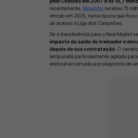
pelo Chelsea em 2007 e os 19,7 milh
recentemente,
Mourinho
recebeu 15 mil
vínculo em 2025, numa época que ficou 
de acesso à Liga dos Campeões.
Se a transferência para o Real Madrid s
impacto da saída do treinador e enc
depois da sua contratação
. O cenári
temporada particularmente agitada para
eleitoral encarnada a protagonista de 