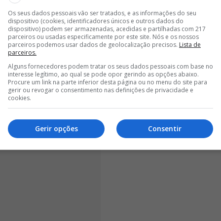
Os seus dados pessoais vão ser tratados, e as informações do seu
<
>
dispositivo (cookies, identificadores únicos e outros dados do
dispositivo) podem ser armazenadas, acedidas e partilhadas com 217
parceiros ou usadas especificamente por este site. Nós e os nossos
judam a perceber a dimensão do fenómeno.
Desde que
parceiros podemos usar dados de geolocalização precisos.
Lista de
parceiros.
2004, o treinador português já esteve envolvido
a de 137,1 milhões de euros
. Desse montante, 29
Alguns fornecedores podem tratar os seus dados pessoais com base no
interesse legítimo, ao qual se pode opor gerindo as opções abaixo.
 entre clubes e impressionantes 108,1 milhões resultam
Procure um link na parte inferior desta página ou no menu do site para
mentos ao longo da carreira.
gerir ou revogar o consentimento nas definições de privacidade e
cookies.
Gerir opções
Consentir