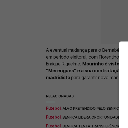
A eventual mudança para o Bernabéu sur
em período eleitoral, com Florentino Pér
Enrique Riquelme.
Mourinho é visto co
"Merengues" e a sua contratação pod
madridista
para garantir novo mandat
RELACIONADAS
Futebol.
ALVO PRETENDIDO PELO BENFICA BR
Futebol.
BENFICA LIDERA OPORTUNIDADE DE
Futebol.
BENFICA TENTA TRANSFERÊNCIA DE