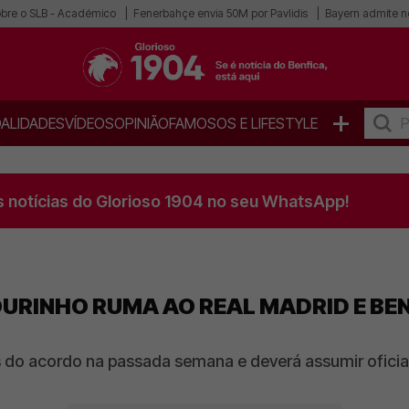
obre o SLB - Académico
Fenerbahçe envia 50M por Pavlidis
Bayern admite n
+
ALIDADES
VÍDEOS
OPINIÃO
FAMOSOS E LIFESTYLE
s notícias do Glorioso 1904 no seu WhatsApp!
URINHO RUMA AO REAL MADRID E BE
es do acordo na passada semana e deverá assumir ofic