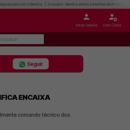
egociações com o Benfica
Exclusivo - Benfica atento a Mathias de Amorim
Iniciar Sessão
Criar Conta
Seguir
NFICA ENCAIXA
ialmente comando técnico dos