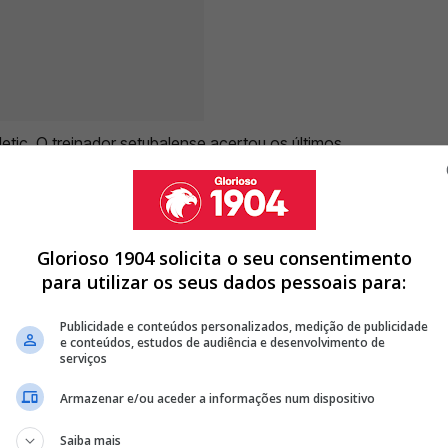
etic. O treinador setubalense acertou os últimos
a e
deverá assumir oficialmente o comando
as semanas.
Desta forma, prepara-se para deixar o
Glorioso 1904 solicita o seu consentimento
para utilizar os seus dados pessoais para:
ILHA E MARCA NA GOLEADA AO LEGANÉS (4-1)
Publicidade e conteúdos personalizados, medição de publicidade
e conteúdos, estudos de audiência e desenvolvimento de
 GARANTIR MASTANTUONO COM 'AJUDINHA' DE MOURINHO
serviços
 PÉROLA DE MAIS DE 60M DESCARTADA POR JOSÉ MOURINHO
Armazenar e/ou aceder a informações num dispositivo
<
>
Saiba mais