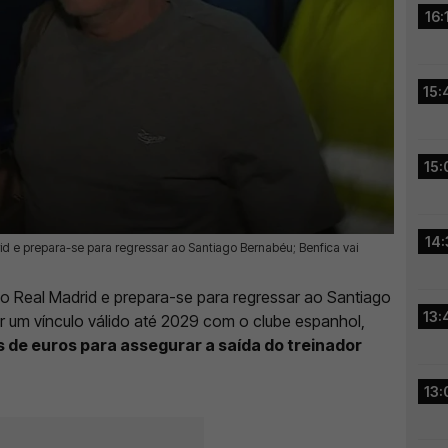
16:
15:
15:
14:
d e prepara-se para regressar ao Santiago Bernabéu; Benfica vai
o Real Madrid e prepara-se para regressar ao Santiago
13:
r um vínculo válido até 2029 com o clube espanhol,
s de euros para assegurar a saída do treinador
13: