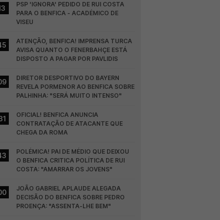
PSP 'IGNORA' PEDIDO DE RUI COSTA 
13
PARA O BENFICA - ACADÉMICO DE 
VISEU
ATENÇÃO, BENFICA! IMPRENSA TURCA 
45
AVISA QUANTO O FENERBAHÇE ESTÁ 
DISPOSTO A PAGAR POR PAVLIDIS
DIRETOR DESPORTIVO DO BAYERN 
09
REVELA PORMENOR AO BENFICA SOBRE 
PALHINHA: "SERÁ MUITO INTENSO"
OFICIAL! BENFICA ANUNCIA 
31
CONTRATAÇÃO DE ATACANTE QUE 
CHEGA DA ROMA
POLÉMICA! PAI DE MÉDIO QUE DEIXOU 
43
O BENFICA CRITICA POLÍTICA DE RUI 
COSTA: "AMARRAR OS JOVENS"
JOÃO GABRIEL APLAUDE ALEGADA 
00
DECISÃO DO BENFICA SOBRE PEDRO 
PROENÇA: "ASSENTA-LHE BEM"