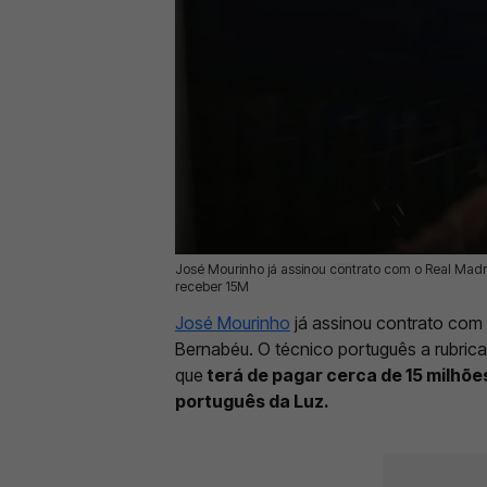
José Mourinho já assinou contrato com o Real Madri
29 Mai 2026 | 15:59 |
0
receber 15M
José Mourinho
já assinou contrato com 
Bernabéu. O técnico português a rubrica
que
terá de pagar cerca de 15 milhõe
português da Luz.