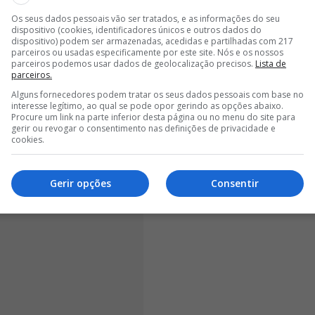
Os seus dados pessoais vão ser tratados, e as informações do seu
retamente do atual presidente do clube
dispositivo (cookies, identificadores únicos e outros dados do
gar o projeto desportivo ao técnico com quem já
dispositivo) podem ser armazenadas, acedidas e partilhadas com 217
parceiros ou usadas especificamente por este site. Nós e os nossos
uma altura particularmente importante para o futuro do
parceiros podemos usar dados de geolocalização precisos.
Lista de
z terá eleições pela frente.
parceiros.
Alguns fornecedores podem tratar os seus dados pessoais com base no
interesse legítimo, ao qual se pode opor gerindo as opções abaixo.
Procure um link na parte inferior desta página ou no menu do site para
gerir ou revogar o consentimento nas definições de privacidade e
cookies.
Gerir opções
Consentir