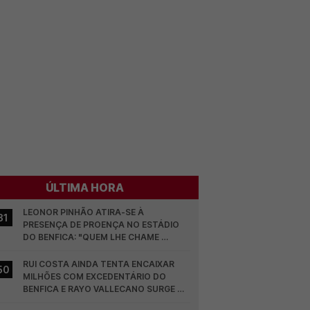
ÚLTIMA HORA
LEONOR PINHÃO ATIRA-SE À 
31
PRESENÇA DE PROENÇA NO ESTÁDIO 
DO BENFICA: "QUEM LHE CHAME 
DESCARAMENTO..."
RUI COSTA AINDA TENTA ENCAIXAR 
50
MILHÕES COM EXCEDENTÁRIO DO 
BENFICA E RAYO VALLECANO SURGE NA 
CORRIDA