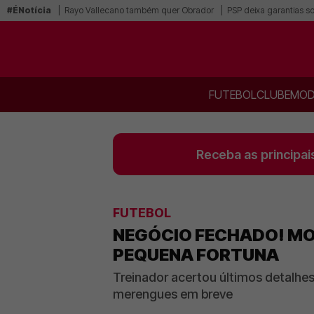
#ÉNotícia
Rayo Vallecano também quer Obrador
PSP deixa garantias s
FUTEBOL
CLUBE
MOD
Receba as principai
FUTEBOL
NEGÓCIO FECHADO! MO
PEQUENA FORTUNA
Treinador acertou últimos detalh
merengues em breve