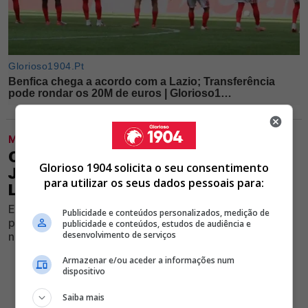
MODALIDADES
OFICIAL! BENFICA FECHA MELHOR
Glorioso 1904 solicita o seu consentimento
JOGADOR DO 4.º CLASSIFICADO DA
para utilizar os seus dados pessoais para:
LIGA ATÉ 2030
Encarnados anunciaram mais uma cara nova para a
Publicidade e conteúdos personalizados, medição de
próxima temporada e as primeiras palavras do jogador
publicidade e conteúdos, estudos de audiência e
desenvolvimento de serviços
não passaram despercebidas
Armazenar e/ou aceder a informações num
dispositivo
Saiba mais