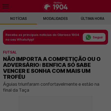
NOTÍCIAS
MODALIDADES
ÚLTIMA HORA
Receba as principais notícias do Glorioso 1904
Seguir
no seu WhatsApp!
FUTSAL
NÃO IMPORTA A COMPETIÇÃO OU O
ADVERSÁRIO: BENFICA SÓ SABE
VENCER E SONHA COM MAIS UM
TROFÉU
Águias triunfaram confortavelmente e estão na
final da Taça