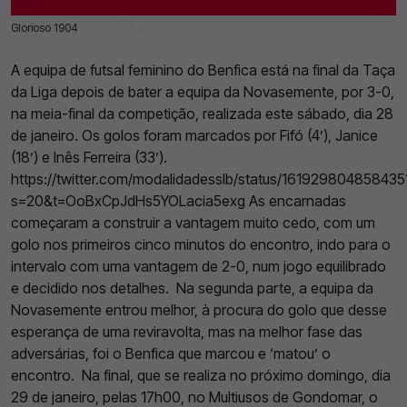
Glorioso 1904
28 Jan 2023 | 10:47 |
0
A equipa de futsal feminino do Benfica está na final da Taça
da Liga depois de bater a equipa da Novasemente, por 3-0,
na meia-final da competição, realizada este sábado, dia 28
de janeiro. Os golos foram marcados por Fifó (4’), Janice
(18’) e Inês Ferreira (33’).
https://twitter.com/modalidadesslb/status/161929804858435
s=20&t=OoBxCpJdHs5YOLacia5exg
As encarnadas
começaram a construir a vantagem muito cedo, com um
golo nos primeiros cinco minutos do encontro, indo para o
intervalo com uma vantagem de 2-0, num jogo equilibrado
e decidido nos detalhes.
Na segunda parte, a equipa da
Novasemente entrou melhor, à procura do golo que desse
esperança de uma reviravolta, mas na melhor fase das
adversárias, foi o Benfica que marcou e ‘matou’ o
encontro.
Na final, que se realiza no próximo domingo, dia
29 de janeiro, pelas 17h00, no Multiusos de Gondomar, o