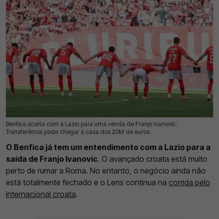
Benfica acerta com a Lazio para uma venda de Franjo Ivanovic;
08 Ago 2026 | 11:51 |
0
Transferência pode chegar à casa dos 20M de euros
O Benfica já tem um entendimento com a Lazio para a
saída de Franjo Ivanovic
. O avançado croata está muito
perto de rumar a Roma. No entanto, o negócio ainda não
está totalmente fechado e o Lens continua na
corrida pelo
internacional croata
.