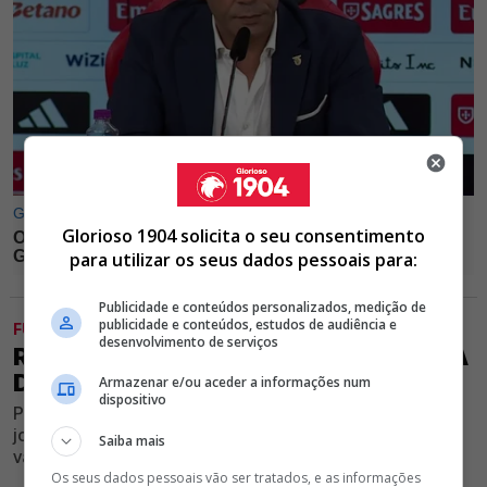
Glorioso 1904 solicita o seu consentimento
para utilizar os seus dados pessoais para:
Publicidade e conteúdos personalizados, medição de
publicidade e conteúdos, estudos de audiência e
FUTEBOL
desenvolvimento de serviços
RUI COSTA VAI AUMENTAR SALÁRIO A
DESEQUILIBRADOR DO BENFICA
Armazenar e/ou aceder a informações num
dispositivo
Presidente encarnado quer renovar o contrato com
jogador diferenciador do Clube e deverá fortalecer
Saiba mais
valorização nos vencimentos do atleta
Os seus dados pessoais vão ser tratados, e as informações