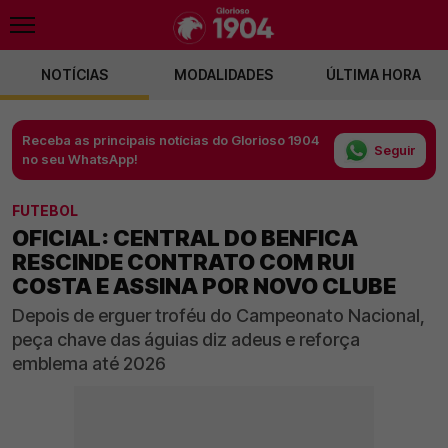
NOTÍCIAS
MODALIDADES
ÚLTIMA HORA
Receba as principais notícias do Glorioso 1904
Seguir
no seu WhatsApp!
FUTEBOL
OFICIAL: CENTRAL DO BENFICA
RESCINDE CONTRATO COM RUI
COSTA E ASSINA POR NOVO CLUBE
Depois de erguer troféu do Campeonato Nacional,
peça chave das águias diz adeus e reforça
emblema até 2026