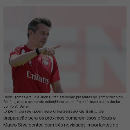
Dedic, Tomás Araújo e Jhon Durán estiveram presentes no último treino do
21 Jul 2026 | 17:30 |
0
Benfica, mas o avançado colombiano ainda não está inscrito para duelar
com o St. Gallen
O
Benfica
realizou mais uma sessão de treino de
preparação para os próximos compromissos oficiais e
Marco Silva contou com três novidades importantes no