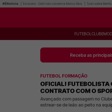
#ÉNotícia
Exclusivo - Dahl não convence Marco Silva
Tudo sobre Benfic
FUTEBOL
CLUBE
MOD
Receba as principai
FUTEBOL FORMAÇÃO
OFICIAL! FUTEBOLISTA 
CONTRATO COM O SPO
Avançado com passagem no Clube en
estrear-se de leão ao peito na equi