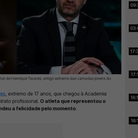
09:
03:
17:
17:
ional de Henrique Tavares, antigo extremo das camadas jovens do
res
, extremo de 17 anos, que chegou à Academia
16:
rato profissional.
O atleta que representou o
ndeu a felicidade pelo momento
.
16: