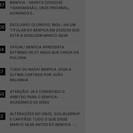
BENFICA - HEARTS (2025/26): 
37
TRANSMISSÃO, ONZE PROVÁVEL, 
HORÁRIOS E…
EXCLUSIVO GLORIOSO 1904 - HÁ UM 
00
TITULAR DO BENFICA EM 2025/26 QUE 
ESTÁ A DESILUDIR MARCO SILVA
OFICIAL! BENFICA APRESENTA 
34
EXTREMO DE 27 ANOS QUE CHEGA DA 
POLÓNIA
TUDO OU NADA! BENFICA JOGA A 
17
ÚLTIMA CARTADA POR JOÃO 
PALHINHA
ATENÇÃO! JÁ É CONHECIDO O 
50
ÁRBITRO PARA O BENFICA - 
ACADÉMICO DE VISEU
ALTERAÇÕES NO ONZE, SCHJELDERUP 
12
E CAPITÃES: TUDO O QUE DISSE 
MARCO SILVA ANTES DO BENFICA - 
HEARTS