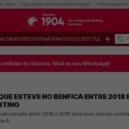
a - Hearts
Tiago Gouveia e Bruma afastados da equipa
Prestianni pode entra
+
ALIDADES
VÍDEOS
OPINIÃO
FAMOSOS E LIFESTYLE
s notícias do Glorioso 1904 no seu WhatsApp!
QUE ESTEVE NO BENFICA ENTRE 2018 
RTING
carnado entre 2018 e 2019 teve novo vínculo contratu
pa A