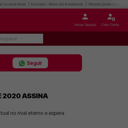
r no onze inicial
Exclusivo - Mora não é realidade
Obrador pode rumar ao 
Iniciar Sessão
Criar Conta
Seguir
E 2020 ASSINA
al no rival eterno e espera