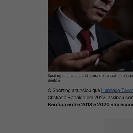
Sporting anunciou a assinatura do contrato profiss
21 Jun 2026 | 12:52 |
0
Benfica
O Sporting anunciou que
Henrique Tava
Cristiano Ronaldo em 2022, assinou cont
Benfica entre 2018 e 2020 não esco