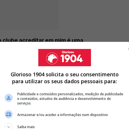
 o clube acreditar em mim é uma
Glorioso 1904 solicita o seu consentimento
para utilizar os seus dados pessoais para:
FICA - SPORTING NA 1.ª JORNADA
TÉ 2028 COM CRAQUE QUE PASSOU 2 ANOS NO SPORTING
Publicidade e conteúdos personalizados, medição de publicidade
A, MAS É 'APANHADO' AO LADO DE FIGURA EMBLEMÁTICA DO
e conteúdos, estudos de audiência e desenvolvimento de
serviços
Armazenar e/ou aceder a informações num dispositivo
<
>
Saiba mais