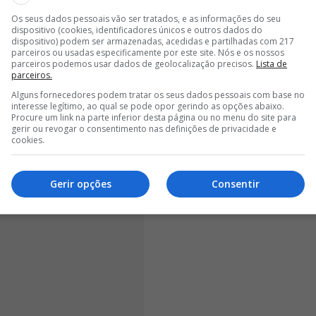
m é uma sensação muito boa, porque leva-me a
Os seus dados pessoais vão ser tratados, e as informações do seu
er reconhecido
. Agradeço aos meus colegas, ao staff
dispositivo (cookies, identificadores únicos e outros dados do
ento", disse o jovem futebolista no momento da
dispositivo) podem ser armazenadas, acedidas e partilhadas com 217
parceiros ou usadas especificamente por este site. Nós e os nossos
parceiros podemos usar dados de geolocalização precisos.
Lista de
parceiros.
Alguns fornecedores podem tratar os seus dados pessoais com base no
interesse legítimo, ao qual se pode opor gerindo as opções abaixo.
Procure um link na parte inferior desta página ou no menu do site para
gerir ou revogar o consentimento nas definições de privacidade e
cookies.
Gerir opções
Consentir