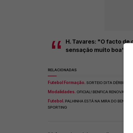
H. Tavares: "O facto de
sensação muito boa"
RELACIONADAS
Futebol Formação.
SORTEIO DITA DÉRBI BEN
Modalidades.
OFICIAL! BENFICA RENOVA A
Futebol.
PALHINHA ESTÁ NA MIRA DO BENFIC
SPORTING