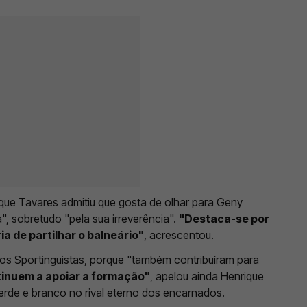
ique Tavares admitiu que gosta de olhar para Geny
, sobretudo "pela sua irreverência".
"Destaca-se por
a de partilhar o balneário"
, acrescentou.
aos Sportinguistas, porque "também contribuíram para
inuem a apoiar a formação"
, apelou ainda Henrique
verde e branco no rival eterno dos encarnados.