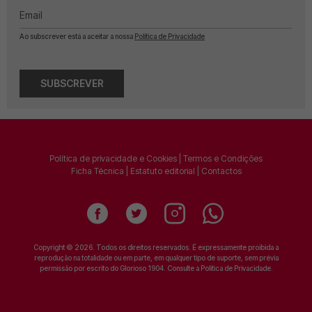
Email
Ao subscrever está a aceitar a nossa
Política de Privacidade
SUBSCREVER
Política de privacidade e Cookies
|
Termos e Condições
Ficha Técnica
|
Estatuto editorial
|
Contactos
Copyright © 2026. Todos os direitos reservados. É expressamente proibida a
reprodução na totalidade ou em parte, em qualquer tipo de suporte, sem prévia
permissão por escrito do Glorioso 1904. Consulte a
Política de Privacidade
.