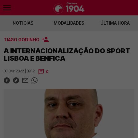
NOTÍCIAS
MODALIDADES
ÚLTIMA HORA
TIAGO GODINHO
veia e Bruma afastados da equipa
Prestianni pode entrar no onze inicial
Ba
A INTERNACIONALIZAÇÃO DO SPORT
LISBOA E BENFICA
08 Dez 2022 | 09:12
0