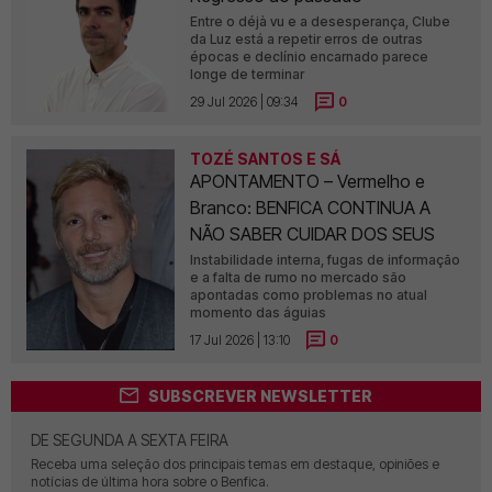
Entre o déjà vu e a desesperança, Clube
da Luz está a repetir erros de outras
épocas e declínio encarnado parece
longe de terminar
29 Jul 2026 | 09:34
0
TOZÉ SANTOS E SÁ
APONTAMENTO – Vermelho e
Branco: BENFICA CONTINUA A
NÃO SABER CUIDAR DOS SEUS
Instabilidade interna, fugas de informação
e a falta de rumo no mercado são
apontadas como problemas no atual
momento das águias
17 Jul 2026 | 13:10
0
SUBSCREVER NEWSLETTER
DE SEGUNDA A SEXTA FEIRA
Receba uma seleção dos principais temas em destaque, opiniões e
notícias de última hora sobre o Benfica.