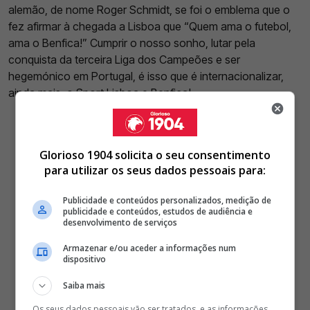
alemão, de nome Roger Schmidt, se foi o emblema que o
fez afirmar à chegada a Lisboa que “Quem ama o futebol,
ama o Benfica!” Cumprir o nosso sonho, lutar pela
conquista da terceira Liga dos Campeões e ser
hegemónico em Portugal, é isso que é internacionalizar,
ainda mais, o Sport Lisboa e Benfica!
Glorioso 1904 solicita o seu consentimento
para utilizar os seus dados pessoais para:
Publicidade e conteúdos personalizados, medição de
publicidade e conteúdos, estudos de audiência e
desenvolvimento de serviços
Armazenar e/ou aceder a informações num
dispositivo
Saiba mais
Os seus dados pessoais vão ser tratados, e as informações