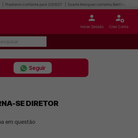
Prestianni confiante para 2026/27
Duarte Marques comenta Benfica - Hear
Iniciar Sessão
Criar Conta
Seguir
RNA-SE DIRETOR
uipa em questão