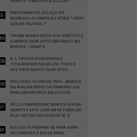
HEARTS: "UMA DUPLA DE LUXO"
PRESTIANNI FAZ GOLAÇO NO 
15
REGRESSO AO BENFICA E ATIRA: "CREIO 
QUE ME FALTAVA…"
TRUBIN MANDA BOCA AOS ADEPTOS E 
40
A MARCO SILVA APÓS SER BANCO NO 
BENFICA - HEARTS
6-1, TROCAS POSICIONAIS E 
09
TITULARIDADE NA BALIZA: TUDO O 
QUE DISSE MARCO SILVA APÓS 
BENFICA - HEARTS
EXCLUSIVO GLORIOSO 1904 - BENFICA 
00
VAI AVALIAR MÉDIO DA PRIMEIRA LIGA 
PARA SER REFORÇO EM 2027/28
ROLO COMPRESSOR! BENFICA GOLEIA 
57
HEARTS E ESTÁ COM UM PÉ E MEIO NO 
PLAY-OFF DA LIGA EUROPA (6-1)
RUI COSTA PREPARA-SE PARA ABRIR 
30
OS CORDÕES À BOLSA PARA 