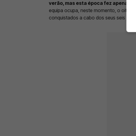
verão, mas esta época fez apenas oi
equipa ocupa, neste momento, o oitavo 
conquistados a cabo dos seus seis jogo