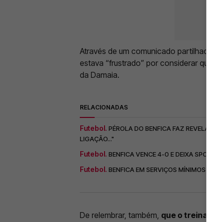
Através de um comunicado partilhado n
estava “frustrado” por considerar que ex
da Damaia.
RELACIONADAS
Futebol.
PÉROLA DO BENFICA FAZ REVELAÇÃO
LIGAÇÃO..."
Futebol.
BENFICA VENCE 4-0 E DEIXA SPORTI
Futebol.
BENFICA EM SERVIÇOS MÍNIMOS CON
De relembrar, também,
que o treinado