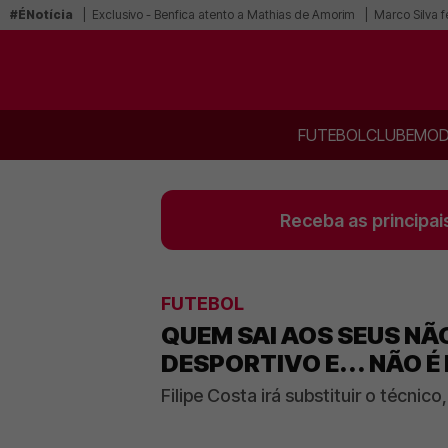
#ÉNotícia
Exclusivo - Benfica atento a Mathias de Amorim
Marco Silva f
FUTEBOL
CLUBE
MOD
Receba as principai
FUTEBOL
QUEM SAI AOS SEUS NÃ
DESPORTIVO E... NÃO É
Filipe Costa irá substituir o técnic