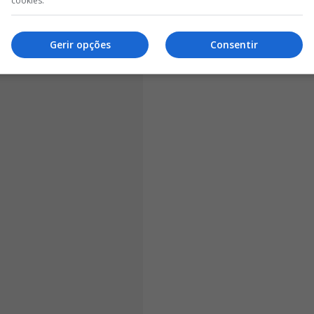
cookies.
to jogos, nos quais conseguiu duas vitórias
. A
lugar da Primeira Liga Feminina com quatro pontos
s.
Gerir opções
Consentir