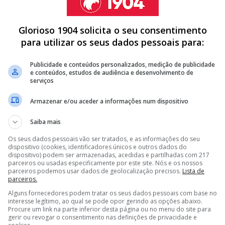
Glorioso 1904 solicita o seu consentimento
para utilizar os seus dados pessoais para:
as redes sociais, o Damaiense esclareceu que Arnason
iste um "preconceito institucional", que visa a equipa
Publicidade e conteúdos personalizados, medição de publicidade
e conteúdos, estudos de audiência e desenvolvimento de
serviços
Armazenar e/ou aceder a informações num dispositivo
Saiba mais
 SOBRE CARREIRA: "É UM CLUBE PELO QUAL SEMPRE TIVE UMA
Os seus dados pessoais vão ser tratados, e as informações do seu
dispositivo (cookies, identificadores únicos e outros dados do
dispositivo) podem ser armazenadas, acedidas e partilhadas com 217
NG A 10 PONTOS DE DISTÂNCIA
parceiros ou usadas especificamente por este site. Nós e os nossos
parceiros podemos usar dados de geolocalização precisos.
Lista de
VENCE E SEGUE EM FRENTE NA TAÇA DE PORTUGAL
parceiros.
Alguns fornecedores podem tratar os seus dados pessoais com base no
<
>
interesse legítimo, ao qual se pode opor gerindo as opções abaixo.
Procure um link na parte inferior desta página ou no menu do site para
r islandês tinha renovado com o Damaiense no
gerir ou revogar o consentimento nas definições de privacidade e