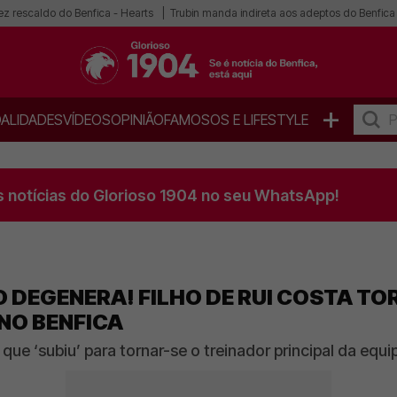
ez rescaldo do Benfica - Hearts
Trubin manda indireta aos adeptos do Benfica
+
ALIDADES
VÍDEOS
OPINIÃO
FAMOSOS E LIFESTYLE
s notícias do Glorioso 1904 no seu WhatsApp!
O DEGENERA! FILHO DE RUI COSTA TO
 NO BENFICA
o, que ‘subiu’ para tornar-se o treinador principal da eq