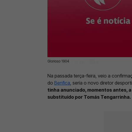
Glorioso 1904
16 Out 2024 | 18:48 |
0
Na passada terça-feira, veio a confirmaç
do
Benfica
, seria o novo diretor despor
tinha anunciado, momentos antes, a 
substituído por Tomás Tengarrinha.