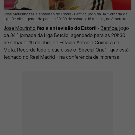
José Mourinho fez a antevisão do Estoril - Benfica, jogo da 34.ª jornada da
15 Mai 2026 | 12:03 |
0
Liga Betclic, agendado para as 20h30 de sábado, 16 de abril, na Amoreira
José Mourinho
fez a antevisão do Estoril -
Benfica
, jogo
da 34.ª jornada da Liga Betclic, agendado para as 20h30
de sábado, 16 de abril, no Estádio António Coimbra da
Mota. Recorde tudo o que disse o 'Special One' -
que está
fechado no Real Madrid
- na conferência de imprensa.