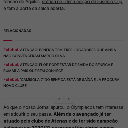
tendão de Aquiles,
sofrida na última edição da Eusébio Cup
,
e tem a porta da saída aberta.
RELACIONADAS
Futebol.
ATENÇÃO! BENFICA TEM TRÊS JOGADORES QUE AINDA
NÃO CONVENCERAM MARCO SILVA
Futebol.
ATENÇÃO! FLOP PODE ESTAR DE SAÍDA DO BENFICA E
RUMAR A PAÍS QUE BEM CONHECE
Futebol.
'CAMISOLA 7' DO BENFICA ESTÁ DE SAÍDA E JÁ PROCURA
NOVO CLUBE
<
>
Ao que o nosso Jornal apurou, o Olympiacos tem interesse
em adquirir o seu passe.
Além de o avançado já ter
atuado pelo clube de Atenas e de ter sido campeão
helénico em 2020/21, os gregos têm vários nomes