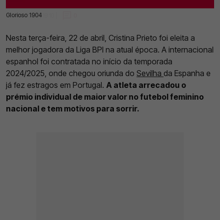
Glorioso 1904
22 Abr 2025 | 19:10 |
0
Nesta terça-feira, 22 de abril, Cristina Prieto foi eleita a
melhor jogadora da Liga BPI na atual época. A internacional
espanhol foi contratada no início da temporada
2024/2025, onde chegou oriunda do
Sevilha
da Espanha e
já fez estragos em Portugal.
A atleta arrecadou o
prémio individual de maior valor no futebol feminino
nacional e tem motivos para sorrir.