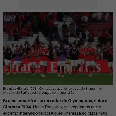
Exclusivo Glorioso 1904 - Olympiacos quer os serviços de Bruma mas
18 Jul 2026 | 03:00 |
0
extremo do Benfica está a contas com uma lesão
Bruma encontra-se no radar do Olympiacos, sabe o
Glorioso 1904
. Neste Exclusivo, desvendamos que o
extremo internacional português interessa ao clube mais