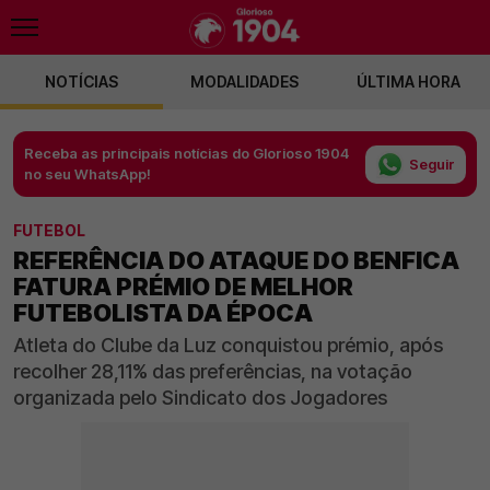
NOTÍCIAS
MODALIDADES
ÚLTIMA HORA
Receba as principais notícias do Glorioso 1904
Seguir
no seu WhatsApp!
FUTEBOL
REFERÊNCIA DO ATAQUE DO BENFICA
FATURA PRÉMIO DE MELHOR
FUTEBOLISTA DA ÉPOCA
Atleta do Clube da Luz conquistou prémio, após
recolher 28,11% das preferências, na votação
organizada pelo Sindicato dos Jogadores