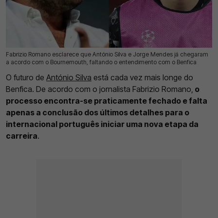
Fabrizio Romano esclarece que António Silva e Jorge Mendes já chegaram
21 Jul 2026 | 11:46 |
0
a acordo com o Bournemouth, faltando o entendimento com o Benfica
O futuro de
António Silva
está cada vez mais longe do
Benfica. De acordo com o jornalista Fabrizio Romano,
o
processo encontra-se praticamente fechado e falta
apenas a conclusão dos últimos detalhes para o
internacional português iniciar uma nova etapa da
carreira
.