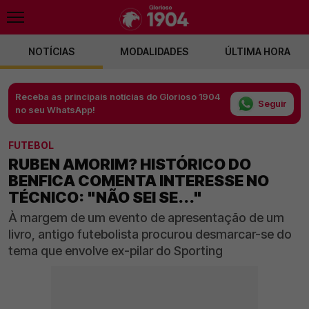
NOTÍCIAS
MODALIDADES
ÚLTIMA HORA
Receba as principais notícias do Glorioso 1904
Seguir
no seu WhatsApp!
FUTEBOL
RUBEN AMORIM? HISTÓRICO DO
BENFICA COMENTA INTERESSE NO
TÉCNICO: "NÃO SEI SE..."
À margem de um evento de apresentação de um
livro, antigo futebolista procurou desmarcar-se do
tema que envolve ex-pilar do Sporting