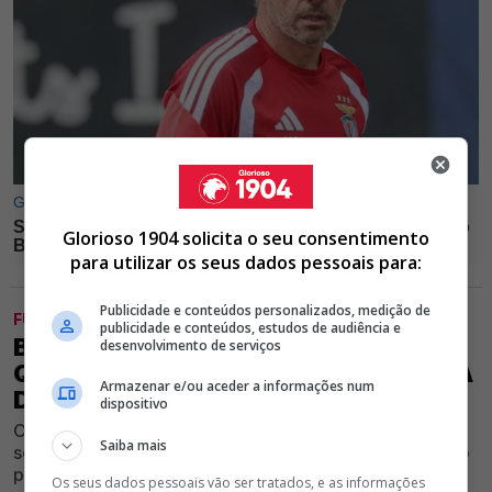
Glorioso 1904 solicita o seu consentimento
para utilizar os seus dados pessoais para:
Publicidade e conteúdos personalizados, medição de
FUTEBOL
publicidade e conteúdos, estudos de audiência e
BOMBA! FABRIZIO ROMANO REVELA
desenvolvimento de serviços
QUE JORGE MENDES JÁ DEFINIU SAÍDA
Armazenar e/ou aceder a informações num
DE ANTÓNIO SILVA DO BENFICA
dispositivo
Conhecido jornalista italiano trouxe novas informações
Saiba mais
sobre o futuro do internacional português e o desfecho
parece estar cada vez mais próximo
Os seus dados pessoais vão ser tratados, e as informações