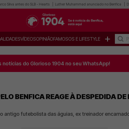
co Silva antes do SLB - Hearts
Luther Muhammad anunciado no Benfica
D
+
ALIDADES
VÍDEOS
OPINIÃO
FAMOSOS E LIFESTYLE
s notícias do Glorioso 1904 no seu WhatsApp!
LO BENFICA REAGE À DESPEDIDA DE 
o antigo futebolista das águias, ex treinador encarnado