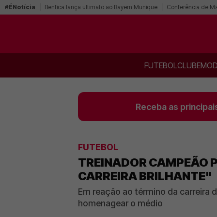
#ÉNotícia
Benfica lança ultimato ao Bayern Munique
Conferência de Mar
FUTEBOL
CLUBE
MOD
Receba as principai
FUTEBOL
TREINADOR CAMPEÃO PE
CARREIRA BRILHANTE"
Em reação ao término da carreira d
homenagear o médio