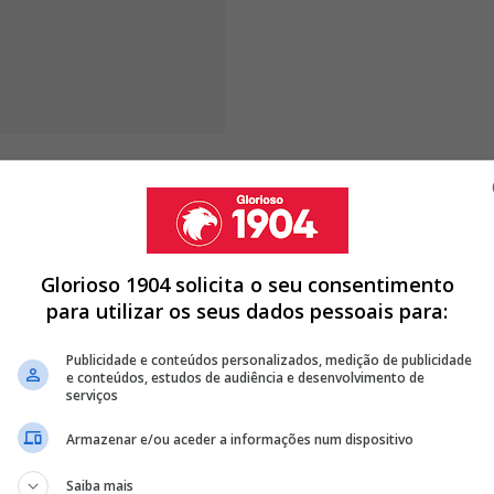
na a carreira de um jogador que
odos os lugares por onde passou"
Glorioso 1904 solicita o seu consentimento
para utilizar os seus dados pessoais para:
QUEM TRABALHOU NO BENFICA: "O JOGADOR QUE MAIS
Publicidade e conteúdos personalizados, medição de publicidade
e conteúdos, estudos de audiência e desenvolvimento de
 LENDÁRIA DO BENFICA INICIA CURSO DE TREINADOR
serviços
CA COMENTA INTERESSE NO TÉCNICO: "NÃO SEI SE..."
Armazenar e/ou aceder a informações num dispositivo
<
>
Saiba mais