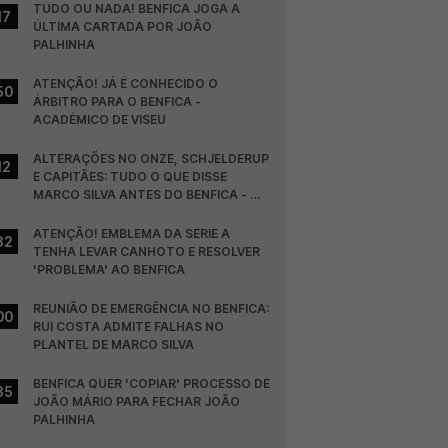
TUDO OU NADA! BENFICA JOGA A 
17
ÚLTIMA CARTADA POR JOÃO 
PALHINHA
ATENÇÃO! JÁ É CONHECIDO O 
50
ÁRBITRO PARA O BENFICA - 
ACADÉMICO DE VISEU
ALTERAÇÕES NO ONZE, SCHJELDERUP 
12
E CAPITÃES: TUDO O QUE DISSE 
MARCO SILVA ANTES DO BENFICA - 
HEARTS
ATENÇÃO! EMBLEMA DA SERIE A 
32
TENHA LEVAR CANHOTO E RESOLVER 
'PROBLEMA' AO BENFICA
REUNIÃO DE EMERGÊNCIA NO BENFICA: 
00
RUI COSTA ADMITE FALHAS NO 
PLANTEL DE MARCO SILVA
BENFICA QUER 'COPIAR' PROCESSO DE 
35
JOÃO MÁRIO PARA FECHAR JOÃO 
PALHINHA