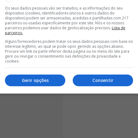
ndar o Al Wasl dos Emirados Árabes Unidos, deixou
Os seus dados pessoais vão ser tratados, e as informações do seu
dispositivo (cookies, identificadores únicos e outros dados do
o seu antigo jogador no Paços de Ferreira (2010/11) e,
dispositivo) podem ser armazenadas, acedidas e partilhadas com 217
es dois momentos diferentes da sua carreira
.
parceiros ou usadas especificamente por este site. Nós e os nossos
parceiros podemos usar dados de geolocalização precisos.
Lista de
parceiros.
Alguns fornecedores podem tratar os seus dados pessoais com base no
interesse legítimo, ao qual se pode opor gerindo as opções abaixo.
Procure um link na parte inferior desta página ou no menu do site para
gerir ou revogar o consentimento nas definições de privacidade e
cookies.
Gerir opções
Consentir