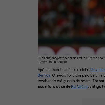
Rui Vitória, antigo treinador de Pizzi no Benfica 
18 Mai 2026 | 16:52 |
0
carreira recentemente
Após o recente anúncio oficial,
Pizzi
ter
Benfica
. O médio foi titular pelo Estori
recebendo até guarda de honra.
Foram 
esse foi o caso de
Rui Vitória
, antigo 