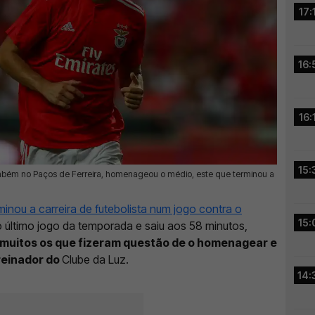
17:
16:
16:
15:
e também no Paços de Ferreira, homenageou o médio, este que terminou a
minou a carreira de futebolista num jogo contra o
15:
l no último jogo da temporada e saiu aos 58 minutos,
muitos os que fizeram questão de o homenagear e
treinador do
Clube da Luz
.
14: