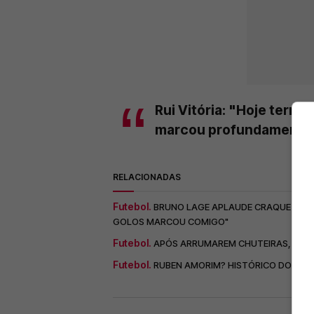
Rui Vitória: "Hoje termi
marcou profundamente t
RELACIONADAS
Futebol.
BRUNO LAGE APLAUDE CRAQUE COM 
GOLOS MARCOU COMIGO"
Futebol.
APÓS ARRUMAREM CHUTEIRAS, DUPLA
Futebol.
RUBEN AMORIM? HISTÓRICO DO BENFI