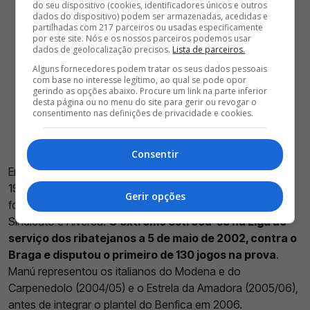
do seu dispositivo (cookies, identificadores únicos e outros
dados do dispositivo) podem ser armazenadas, acedidas e
partilhadas com 217 parceiros ou usadas especificamente
por este site. Nós e os nossos parceiros podemos usar
dados de geolocalização precisos.
Lista de parceiros.
Alguns fornecedores podem tratar os seus dados pessoais
com base no interesse legítimo, ao qual se pode opor
gerindo as opções abaixo. Procure um link na parte inferior
desta página ou no menu do site para gerir ou revogar o
consentimento nas definições de privacidade e cookies.
Consentir
Emanuel Jesus Bonfim Evaristo nasceu a 28 de agosto de
1982 em Setúbal. Manú, como era mais conhecido, foi
Gerir opções
formado no Vitória Futebol Clube, Grupo Desportivo O
Sindicato e Alverca.
O extremo estreou-se na Liga ao
serviço dos ribatejanos a 5 de maio de 2002, contra o
Braga e disputou o primeiro de 130 jogos na prova
.
Manú representou os italianos do Modena e do
Carpenedolo (2004/05) e o Estrela da Amadora (2005/06),
antes de integrar o plantel do Benfica em 2006.