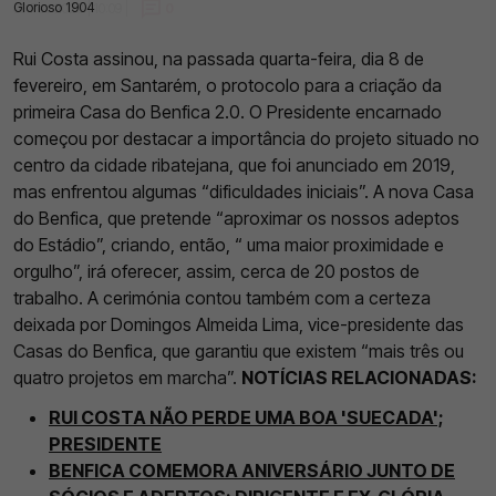
Glorioso 1904
09 Fev 2023 | 10:09 |
0
Rui Costa assinou, na passada quarta-feira, dia 8 de
fevereiro, em Santarém, o protocolo para a criação da
primeira Casa do Benfica 2.0. O Presidente encarnado
começou por destacar a importância do projeto situado no
centro da cidade ribatejana, que foi anunciado em 2019,
mas enfrentou algumas “dificuldades iniciais”. A nova Casa
do Benfica, que pretende “aproximar os nossos adeptos
do Estádio”, criando, então, “ uma maior proximidade e
orgulho”, irá oferecer, assim, cerca de 20 postos de
trabalho. A cerimónia contou também com a certeza
deixada por Domingos Almeida Lima, vice-presidente das
Casas do Benfica, que garantiu que existem “mais três ou
quatro projetos em marcha”.
NOTÍCIAS RELACIONADAS:
RUI COSTA NÃO PERDE UMA BOA 'SUECADA';
PRESIDENTE
BENFICA COMEMORA ANIVERSÁRIO JUNTO DE