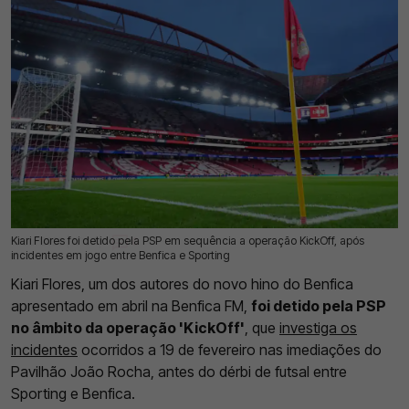
Kiari Flores foi detido pela PSP em sequência a operação KickOff, após
10 Jul 2026 | 17:37 |
0
incidentes em jogo entre Benfica e Sporting
Kiari Flores, um dos autores do novo hino do Benfica
apresentado em abril na Benfica FM,
foi detido pela PSP
no âmbito da operação 'KickOff'
, que
investiga os
incidentes
ocorridos a 19 de fevereiro nas imediações do
Pavilhão João Rocha, antes do dérbi de futsal entre
Sporting e Benfica.