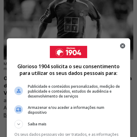
Manú, antigo futebolista que passou, entre outros clubes, pelo Benfica,
12 Jul 2026 | 11:20 |
0
Glorioso 1904 solicita o seu consentimento
morreu este sábado aos 43 anos
para utilizar os seus dados pessoais para:
O antigo futebolista Manú morreu aos 43 anos, vítima
de acidente de viação, na noite deste sábado, em
Publicidade e conteúdos personalizados, medição de
publicidade e conteúdos, estudos de audiência e
Vermões, Sobral de Monte Agraço
. A notícia foi
desenvolvimento de serviços
avançada pelo portal Flashscore e confirmada pelo
Alverca, clube onde se formou. O ex atleta passou pelo
Armazenar e/ou aceder a informações num
dispositivo
Benfica
.
Saiba mais
Os seus dados pessoais vão ser tratados, e as informações