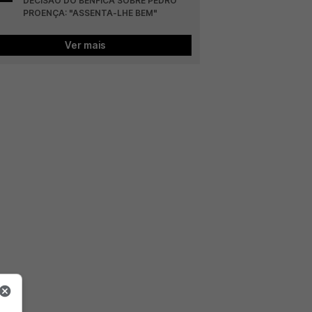
DECISÃO DO BENFICA SOBRE PEDRO 
PROENÇA: "ASSENTA-LHE BEM"
Ver mais