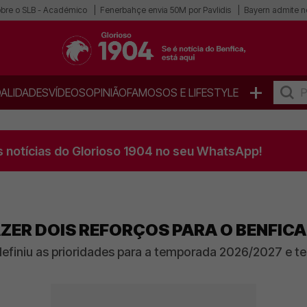
obre o SLB - Académico
Fenerbahçe envia 50M por Pavlidis
Bayern admite n
+
ALIDADES
VÍDEOS
OPINIÃO
FAMOSOS E LIFESTYLE
s notícias do Glorioso 1904 no seu WhatsApp!
ZER DOIS REFORÇOS PARA O BENFICA
efiniu as prioridades para a temporada 2026/2027 e tem