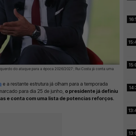
16:
15:
15:
esquerdo do ataque para a época 2026/2027 ; Rui Costa já conta uma
a
e a restante estrutura já olham para a temporada
14:
marcado para dia 25 de junho,
o presidente já definiu
as e conta com uma lista de potencias reforços
.
13:
13: