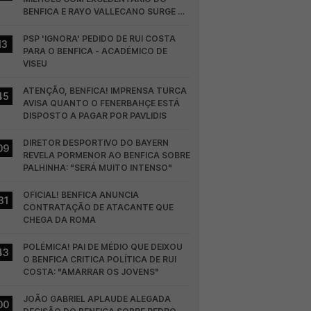
BENFICA E RAYO VALLECANO SURGE NA 
CORRIDA
PSP 'IGNORA' PEDIDO DE RUI COSTA 
13
PARA O BENFICA - ACADÉMICO DE 
VISEU
ATENÇÃO, BENFICA! IMPRENSA TURCA 
45
AVISA QUANTO O FENERBAHÇE ESTÁ 
DISPOSTO A PAGAR POR PAVLIDIS
DIRETOR DESPORTIVO DO BAYERN 
09
REVELA PORMENOR AO BENFICA SOBRE 
PALHINHA: "SERÁ MUITO INTENSO"
OFICIAL! BENFICA ANUNCIA 
31
CONTRATAÇÃO DE ATACANTE QUE 
CHEGA DA ROMA
POLÉMICA! PAI DE MÉDIO QUE DEIXOU 
43
O BENFICA CRITICA POLÍTICA DE RUI 
COSTA: "AMARRAR OS JOVENS"
JOÃO GABRIEL APLAUDE ALEGADA 
00