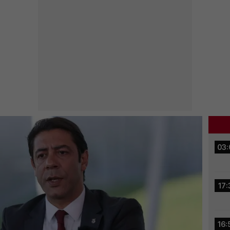
03:
17:
16: