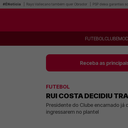
#ÉNotícia
Rayo Vallecano também quer Obrador
PSP deixa garantias s
FUTEBOL
CLUBE
MOD
Receba as principai
FUTEBOL
RUI COSTA DECIDIU TRA
Presidente do Clube encarnado já d
ingressarem no plantel