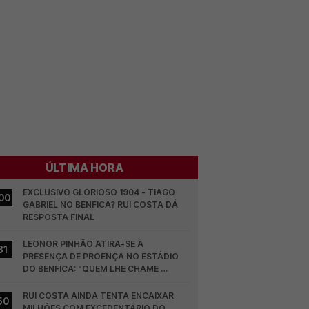
ÚLTIMA HORA
EXCLUSIVO GLORIOSO 1904 - TIAGO 
00
GABRIEL NO BENFICA? RUI COSTA DÁ 
RESPOSTA FINAL
LEONOR PINHÃO ATIRA-SE À 
31
PRESENÇA DE PROENÇA NO ESTÁDIO 
DO BENFICA: "QUEM LHE CHAME 
DESCARAMENTO..."
RUI COSTA AINDA TENTA ENCAIXAR 
50
MILHÕES COM EXCEDENTÁRIO DO 