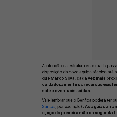
A intenção da estrutura encarnada passa,
disposição da nova equipa técnica até a
que Marco Silva, cada vez mais próx
cuidadosamente os recursos existen
sobre eventuais saídas
.
Vale lembrar que o Benfica poderá ter q
Santos
, por exemplo) .
As águias arran
o jogo da primeira mão da segunda fa