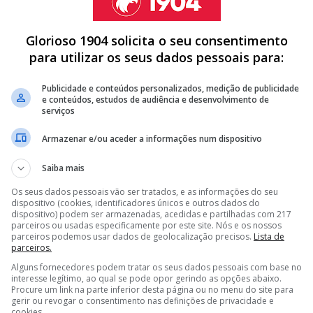
Glorioso 1904 solicita o seu consentimento
para utilizar os seus dados pessoais para:
a pretende "dar mais soluções" a Marco Silva e já
 trabalhará melhor juntamente com o técnico português.
Publicidade e conteúdos personalizados, medição de publicidade
e conteúdos, estudos de audiência e desenvolvimento de
do ataque são as prioridades
.
serviços
Armazenar e/ou aceder a informações num dispositivo
Saiba mais
DICA DE MÉDIO DO BENFICA QUE ESTÁ PRESTES A ASSINAR
Os seus dados pessoais vão ser tratados, e as informações do seu
dispositivo (cookies, identificadores únicos e outros dados do
dispositivo) podem ser armazenadas, acedidas e partilhadas com 217
 CORRIDA POR EXTREMO ESPANHOL DESEJADO PELO BENFICA
parceiros ou usadas especificamente por este site. Nós e os nossos
QUIA PARA DEIXAR SAIR PAVLIDIS NESTE MERCADO
parceiros podemos usar dados de geolocalização precisos.
Lista de
parceiros.
Alguns fornecedores podem tratar os seus dados pessoais com base no
<
>
interesse legítimo, ao qual se pode opor gerindo as opções abaixo.
Procure um link na parte inferior desta página ou no menu do site para
tremo esquerdo
Sidny Cabral
obrigam a reforçar estes
gerir ou revogar o consentimento nas definições de privacidade e
cookies.