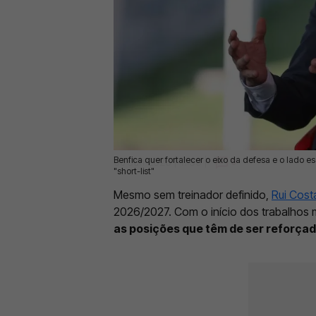
Benfica quer fortalecer o eixo da defesa e o lado 
05 Jun 2026 | 11:39 |
0
"short-list"
Mesmo sem treinador definido,
Rui Cost
2026/2027. Com o início dos trabalhos 
as posições que têm de ser reforçad