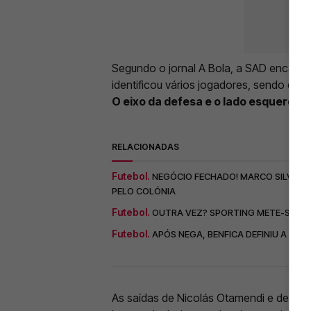
Segundo o jornal A Bola, a SAD encarnad
identificou vários jogadores, sendo que
O eixo da defesa e o lado esquerdo 
RELACIONADAS
Futebol.
NEGÓCIO FECHADO! MARCO SILVA AB
PELO COLÓNIA
Futebol.
OUTRA VEZ? SPORTING METE-SE NA
Futebol.
APÓS NEGA, BENFICA DEFINIU A FAS
As saídas de Nicolás Otamendi e de ex