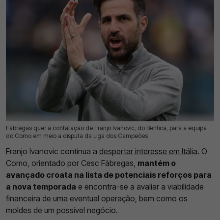
Fàbregas quer a contatação de Franjo Ivanovic, do Benfica, para a equipa
09 Jul 2026 | 17:21 |
0
do Como em meio a disputa da Liga dos Campeões
Franjo Ivanovic continua a
despertar interesse em Itália
. O
Como, orientado por Cesc Fàbregas,
mantém o
avançado croata na lista de potenciais reforços para
a nova temporada
e encontra-se a avaliar a viabilidade
financeira de uma eventual operação, bem como os
moldes de um possível negócio.