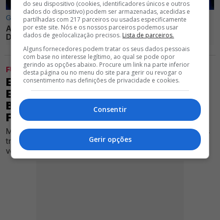
do seu dispositivo (cookies, identificadores únicos e outros
dados do dispositivo) podem ser armazenadas, acedidas e
partilhadas com 217 parceiros ou usadas especificamente
por este site. Nós e os nossos parceiros podemos usar
dados de geolocalização precisos.
Lista de parceiros.
Alguns fornecedores podem tratar os seus dados pessoais
com base no interesse legítimo, ao qual se pode opor
gerindo as opções abaixo. Procure um link na parte inferior
FUTEBOL
desta página ou no menu do site para gerir ou revogar o
EXCLUSIVO GLORIOSO 1904 - LESÕES
consentimento nas definições de privacidade e cookies.
EMPURRAM MÉDIO PARA FORA DO
BENFICA; MARCO SILVA RISCA
Consentir
FUTEBOLISTA
Médio formado no Seixal ficou de fora do arranque dos
Gerir opções
trabalhos e está de saída da Luz neste mercado de
verão, apurou o nosso Jornal