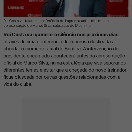
Rui Costa vai falar em conferência de imprensa antes mesmo da
09 Jun 2026 | 10:57 |
0
apresentação de Marco Silva, substituto de Mourinho
Rui Costa vai quebrar o silêncio nos próximos dias
,
através de uma conferência de imprensa destinada a
abordar o momento atual do Benfica. A intervenção do
presidente encarnado acontecerá antes da
apresentação
oficial de Marco Silva
, numa estratégia que visa separar os
diferentes temas e evitar que a chegada do novo treinador
fique ofuscada por outras questões relacionadas com a
vida do clube.