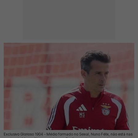
Exclusivo Glorioso 1904 - Médio formado no Seixal, Nuno Félix, não está nas
10 Jul 2026 | 03:00 |
0