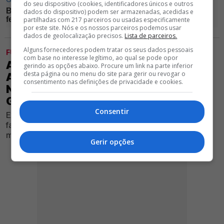
do seu dispositivo (cookies, identificadores únicos e outros
dados do dispositivo) podem ser armazenadas, acedidas e
partilhadas com 217 parceiros ou usadas especificamente
por este site. Nós e os nossos parceiros podemos usar
dados de geolocalização precisos.
Lista de parceiros.
Alguns fornecedores podem tratar os seus dados pessoais
FUTEBOL
com base no interesse legítimo, ao qual se pode opor
ATENÇÃO, BENFICA! APÓS SER
gerindo as opções abaixo. Procure um link na parte inferior
desta página ou no menu do site para gerir ou revogar o
APONTADO A PORTUGAL, DARWIN
consentimento nas definições de privacidade e cookies.
NÚÑEZ ESGOTA OPÇÕES E FUTURO
GANHA FORMA
Consentir
Ex-avançado das águias está de saída do Al Hilal, mas
falta de propostas concretas fazem o clube saudita
mudar de estratégia
Gerir opções