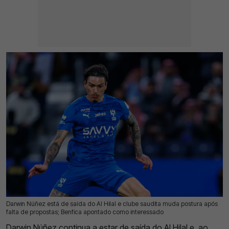
Darwin Núñez está de saída do Al Hilal e clube saudita muda postura após
04 Ago 2026 | 16:57 |
0
falta de propostas; Benfica apontado como interessado
Darwin Núñez
continua a estar de saída do Al Hilal
e, ao