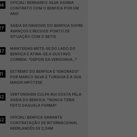
OFICIAL! BERNARDO SILVA ASSINA 
04
CONTRATO COM O BENFICA POR UM 
ANO
SAÍDA DE IVANOVIC DO BENFICA SOFRE 
27
AVANÇOS E RECUOS: PONTO DE 
SITUAÇÃO COM O BETIS
MANTEIGAS METE-SE DO LADO DO 
47
BENFICA E ATIRA-SE A GUSTAVO 
CORREIA: "DEPOIS DA VERGONHA…"
EXTREMO DO BENFICA É 'IGNORADO' 
11
POR MARCO SILVA E TURQUIA É A SUA 
MAIOR HIPÓTESE
VERTONGHEN CULPA RUI COSTA PELA 
32
SAÍDA DO BENFICA: "NUNCA TERIA 
FEITO DAQUELA FORMA"
OFICIAL! BENFICA GARANTE 
52
CONTRATAÇÃO DE INTERNACIONAL 
NEERLANDÊS DE 2,04M