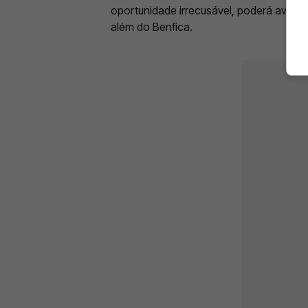
oportunidade irrecusável, poderá avanç
além do Benfica.