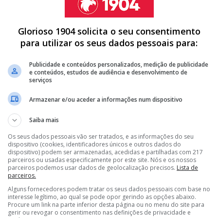
Glorioso 1904 solicita o seu consentimento
para utilizar os seus dados pessoais para:
sa brasileira, a direção do Corinthians está disposta
quantia compreendida entre os 10 e os 15 milhões
Publicidade e conteúdos personalizados, medição de publicidade
e conteúdos, estudos de audiência e desenvolvimento de
 problemas financeiros.
serviços
Armazenar e/ou aceder a informações num dispositivo
Saiba mais
 BIDON! RUI COSTA ESFREGA AS MÃOS
Os seus dados pessoais vão ser tratados, e as informações do seu
 DESEJADA POR RUI COSTA CUSTA 15 MILHÕES
dispositivo (cookies, identificadores únicos e outros dados do
dispositivo) podem ser armazenadas, acedidas e partilhadas com 217
O DE PORTUGAL, MAS NÃO É PARA REPRESENTAR O BENFICA
parceiros ou usadas especificamente por este site. Nós e os nossos
parceiros podemos usar dados de geolocalização precisos.
Lista de
parceiros.
<
>
Alguns fornecedores podem tratar os seus dados pessoais com base no
interesse legítimo, ao qual se pode opor gerindo as opções abaixo.
a por aliviar a folha salarial,
mas mantendo um
Procure um link na parte inferior desta página ou no menu do site para
gerir ou revogar o consentimento nas definições de privacidade e
eirão. Rui Costa está atento ao mercado e, numa