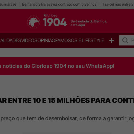
 Guimarães
Bernardo Silva assina contrato com o Benfica
Tira-teimas entre B
+
ALIDADES
VÍDEOS
OPINIÃO
FAMOSOS E LIFESTYLE
s notícias do Glorioso 1904 no seu WhatsApp!
AR ENTRE 10 E 15 MILHÕES PARA CON
 preço que tem de desembolsar, de forma a garantir j