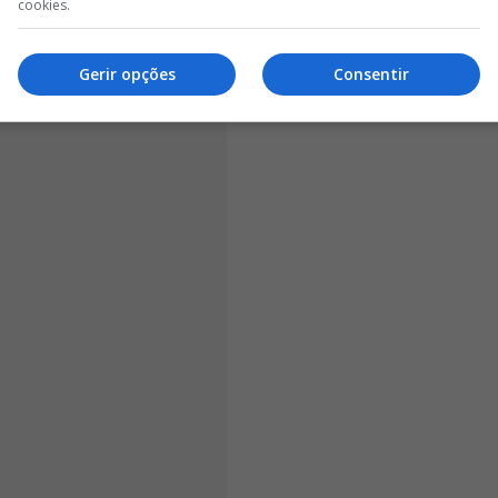
cookies.
ar com Breno Bidon, que é cobiçado por várias equipas
Gerir opções
Consentir