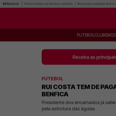
#ÉNotícia
Tomás Araújo vai renovar contrato
Ríos pode substituir Bruno
FUTEBOL
CLUBE
MOD
Receba as principai
FUTEBOL
RUI COSTA TEM DE PAG
BENFICA
Presidente dos encarnados já sabe
pela estrutura das águias