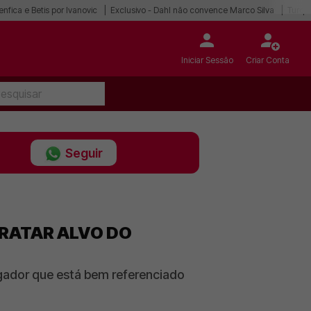
enfica e Betis por Ivanovic
Exclusivo - Dahl não convence Marco Silva
Turqu
Iniciar Sessão
Criar Conta
Seguir
TRATAR ALVO DO
ogador que está bem referenciado