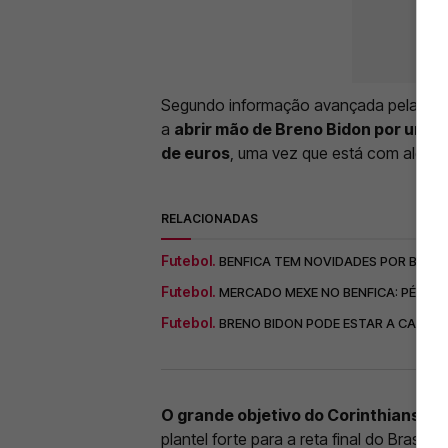
Segundo informação avançada pela impren
a
abrir mão de Breno Bidon por uma 
de euros
, uma vez que está com alguns
RELACIONADAS
Futebol.
BENFICA TEM NOVIDADES POR BRENO
Futebol.
MERCADO MEXE NO BENFICA: PÉROLA
Futebol.
BRENO BIDON PODE ESTAR A CAMINH
O grande objetivo do Corinthians pass
plantel forte para a reta final do Brasil