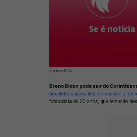
Glorioso 1904
01 Ago 2025 | 16:21 |
0
Breno Bidon pode sair do Corinthian
brasileiro está na lista de possíveis refo
futebolista de 20 anos, que tem sido des