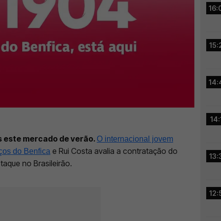
16:
15:
14:
14:
s este mercado de verão.
O internacional jovem
e Rui Costa avalia a contratação do
rços do Benfica
13:
taque no Brasileirão.
12: