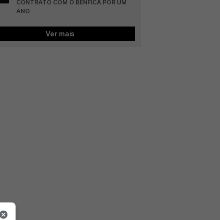
CONTRATO COM O BENFICA POR UM 
ANO
Ver mais