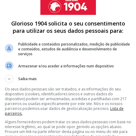
 no sábado, dia 29 de outubro, o ABC Braga, por 36-
a do Campeonato Nacional.
one Moreira (4), tiveram especial destaque na partida,
Glorioso 1904 solicita o seu consentimento
das águias.
para utilizar os seus dados pessoais para:
Publicidade e conteúdos personalizados, medição de publicidade
e conteúdos, estudos de audiência e desenvolvimento de
serviços
A DE MÉDIO DO BENFICA PARA GUIMARÃES
Armazenar e/ou aceder a informações num dispositivo
DE MARCO SILVA E PRETENDE LEVAR ALVO DO BENFICA PARA
Saiba mais
DO BENFICA E OBRIGA MARCO SILVA A PROCURAR OUTRA
Os seus dados pessoais vão ser tratados, e as informações do seu
dispositivo (cookies, identificadores únicos e outros dados do
dispositivo) podem ser armazenadas, acedidas e partilhadas com 217
parceiros ou usadas especificamente por este site. Nós e os nossos
<
>
parceiros podemos usar dados de geolocalização precisos.
Lista de
parceiros.
Alguns fornecedores podem tratar os seus dados pessoais com base no
interesse legítimo, ao qual se pode opor gerindo as opções abaixo.
Procure um link na parte inferior desta página ou no menu do site para