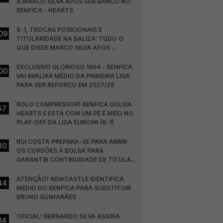
A MARCO SILVA APÓS SER BANCO NO 
BENFICA - HEARTS
6-1, TROCAS POSICIONAIS E 
09
TITULARIDADE NA BALIZA: TUDO O 
QUE DISSE MARCO SILVA APÓS 
BENFICA - HEARTS
EXCLUSIVO GLORIOSO 1904 - BENFICA 
00
VAI AVALIAR MÉDIO DA PRIMEIRA LIGA 
PARA SER REFORÇO EM 2027/28
ROLO COMPRESSOR! BENFICA GOLEIA 
57
HEARTS E ESTÁ COM UM PÉ E MEIO NO 
PLAY-OFF DA LIGA EUROPA (6-1)
RUI COSTA PREPARA-SE PARA ABRIR 
30
OS CORDÕES À BOLSA PARA 
GARANTIR CONTINUIDADE DE TITULAR 
NO BENFICA
ATENÇÃO! NEWCASTLE IDENTIFICA 
44
MÉDIO DO BENFICA PARA SUBSTITUIR 
BRUNO GUIMARÃES
OFICIAL! BERNARDO SILVA ASSINA 
04