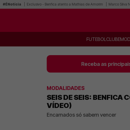
#ÉNotícia
Exclusivo - Benfica atento a Mathias de Amorim
Marco Silva f
FUTEBOL
CLUBE
MOD
Receba as principai
MODALIDADES
SEIS DE SEIS: BENFIC
VÍDEO)
Encarnados só sabem vencer