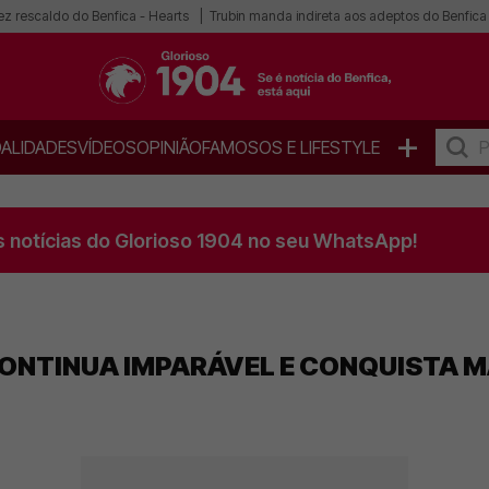
ez rescaldo do Benfica - Hearts
Trubin manda indireta aos adeptos do Benfica
+
ALIDADES
VÍDEOS
OPINIÃO
FAMOSOS E LIFESTYLE
s notícias do Glorioso 1904 no seu WhatsApp!
A CONTINUA IMPARÁVEL E CONQUISTA 