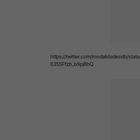
https://twitter.com/modalidadesslb/st
635SFfzb_b9pj8hQ