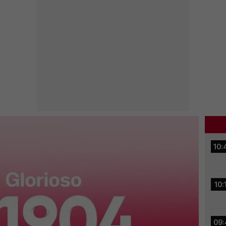
10:
10:
09: