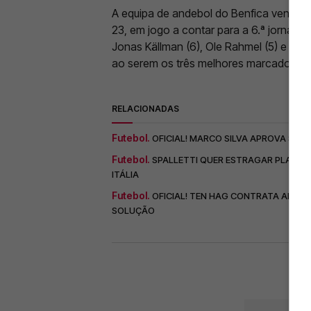
A equipa de andebol do Benfica venceu,
23, em jogo a contar para a 6.ª jornad
Jonas
Källman
(6),
Ole
Rahmel
(5) e Bél
ao serem os três melhores marcadores 
RELACIONADAS
Futebol.
OFICIAL! MARCO SILVA APROVA SAÍD
Futebol.
SPALLETTI QUER ESTRAGAR PLANOS 
ITÁLIA
Futebol.
OFICIAL! TEN HAG CONTRATA ALVO 
SOLUÇÃO