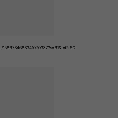
atus/1586734683341070337?s=61&t=iPr6Q-