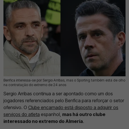
Benfica interessa-se por Sergio Arribas, mas o Sporting também está de olho
05 Ago 2026 | 13:01 |
0
na contratação do extremo de 24 anos
Sergio Arribas continua a ser apontado como um dos
jogadores referenciados pelo Benfica para reforçar o setor
ofensivo. O
Clube encarnado está disposto a adquirir os
serviços do atleta
espanhol,
mas há outro clube
interessado no extremo do Almería
.