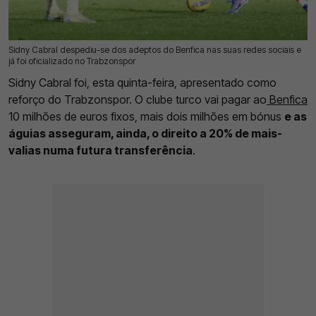
Sidny Cabral despediu-se dos adeptos do Benfica nas suas redes sociais e
05 Jun 2026 | 09:43 |
0
já foi oficializado no Trabzonspor
Sidny Cabral foi, esta quinta-feira, apresentado como
reforço do Trabzonspor. O clube turco vai pagar ao
Benfica
10 milhões de euros fixos, mais dois milhões em bónus
e as
águias asseguram, ainda, o direito a 20% de mais-
valias numa futura transferência
.