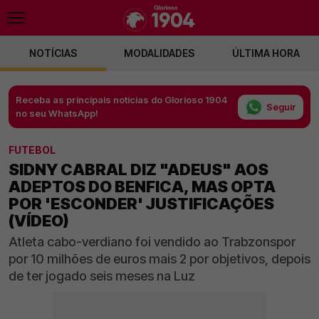
NOTÍCIAS
MODALIDADES
ÚLTIMA HORA
Receba as principais notícias do Glorioso 1904
Seguir
no seu WhatsApp!
FUTEBOL
SIDNY CABRAL DIZ "ADEUS" AOS
ADEPTOS DO BENFICA, MAS OPTA
POR 'ESCONDER' JUSTIFICAÇÕES
(VÍDEO)
Atleta cabo-verdiano foi vendido ao Trabzonspor
por 10 milhões de euros mais 2 por objetivos, depois
de ter jogado seis meses na Luz