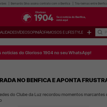
arães
Bernardo Silva assina contrato com o Benfica
Tira-teimas entre Benfica
+
ALIDADES
VÍDEOS
OPINIÃO
FAMOSOS E LIFESTYLE
s notícias do Glorioso 1904 no seu WhatsApp!
RADA NO BENFICA E APONTA FRUSTR
redes do Clube da Luz recordou momentos marcantes d
o