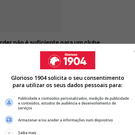
erder não é suficiente para um clube
"
Glorioso 1904 solicita o seu consentimento
para utilizar os seus dados pessoais para:
TUS NÃO TEM DINHEIRO PARA CONVENCER BENFICA POR TRUBIN
UARDA-REDES AO PORTO PARA DAR A MARCO SILVA
Publicidade e conteúdos personalizados, medição de publicidade
TRUBIN E BENFICA JÁ DEFINIU VALOR PARA VENDER GUARDA-
e conteúdos, estudos de audiência e desenvolvimento de
serviços
Armazenar e/ou aceder a informações num dispositivo
<
>
Saiba mais