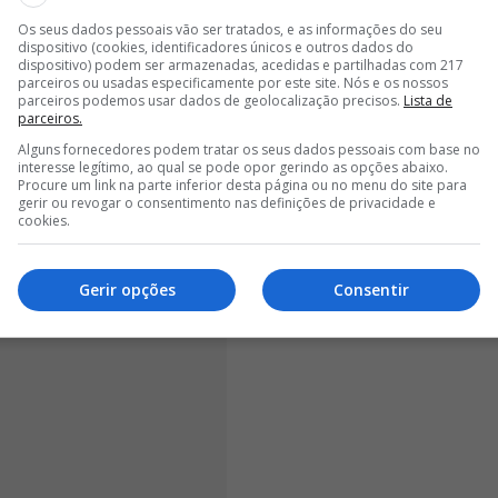
ntes", começou por dizer o guarda-redes, em
Os seus dados pessoais vão ser tratados, e as informações do seu
 não é suficiente para um clube enorme como o
dispositivo (cookies, identificadores únicos e outros dados do
m outro resultado que não seja ganhar e ficar em
dispositivo) podem ser armazenadas, acedidas e partilhadas com 217
parceiros ou usadas especificamente por este site. Nós e os nossos
falar da temporada que chega ao fim.
parceiros podemos usar dados de geolocalização precisos.
Lista de
parceiros.
Alguns fornecedores podem tratar os seus dados pessoais com base no
interesse legítimo, ao qual se pode opor gerindo as opções abaixo.
Procure um link na parte inferior desta página ou no menu do site para
gerir ou revogar o consentimento nas definições de privacidade e
cookies.
Gerir opções
Consentir