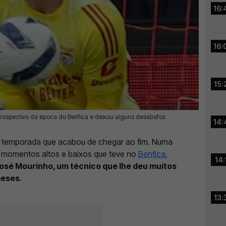
16:
16:
15:
trospectiva da época do Benfica e deixou alguns desabafos
14:
a temporada que acabou de chegar ao fim. Numa
os momentos altos e baixos que teve no
Benfica
,
14:
osé Mourinho, um técnico que lhe deu muitos
meses
.
13: