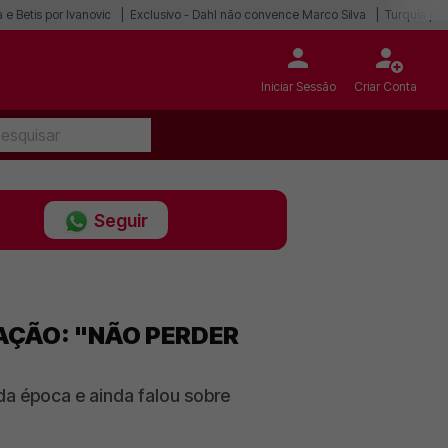
 e Betis por Ivanovic
Exclusivo - Dahl não convence Marco Silva
Turquia po
Iniciar Sessão
Criar Conta
Seguir
AÇÃO: "NÃO PERDER
a época e ainda falou sobre