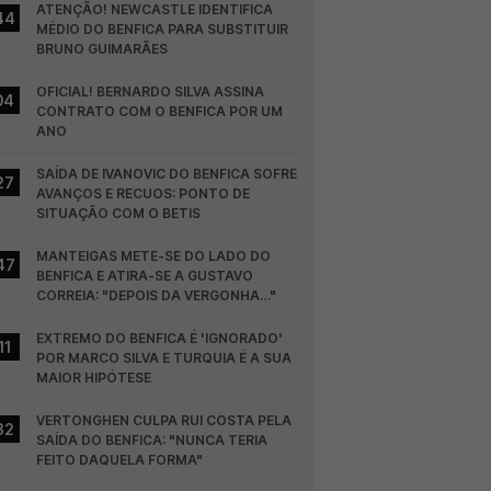
ATENÇÃO! NEWCASTLE IDENTIFICA 
44
MÉDIO DO BENFICA PARA SUBSTITUIR 
BRUNO GUIMARÃES
OFICIAL! BERNARDO SILVA ASSINA 
04
CONTRATO COM O BENFICA POR UM 
ANO
SAÍDA DE IVANOVIC DO BENFICA SOFRE 
27
AVANÇOS E RECUOS: PONTO DE 
SITUAÇÃO COM O BETIS
MANTEIGAS METE-SE DO LADO DO 
47
BENFICA E ATIRA-SE A GUSTAVO 
CORREIA: "DEPOIS DA VERGONHA…"
EXTREMO DO BENFICA É 'IGNORADO' 
11
POR MARCO SILVA E TURQUIA É A SUA 
MAIOR HIPÓTESE
VERTONGHEN CULPA RUI COSTA PELA 
32
SAÍDA DO BENFICA: "NUNCA TERIA 
FEITO DAQUELA FORMA"