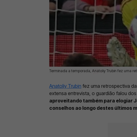
Terminada a temporada, Anatoliy Trubin fez uma re
20 Mai 2026 | 10:19 |
0
Anatoliy Trubin
fez uma retrospectiva d
extensa entrevista, o guardião falou d
aproveitando também para elogiar J
conselhos ao longo destes últimos 