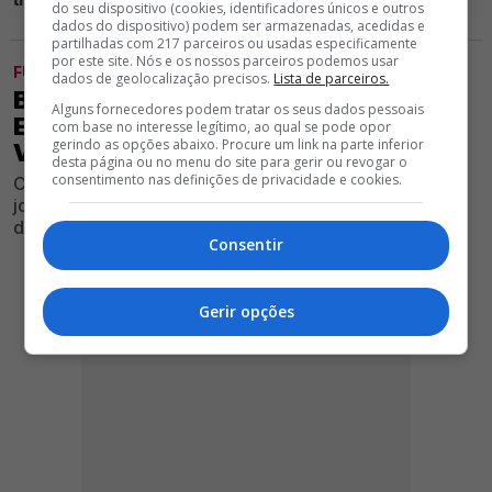
do seu dispositivo (cookies, identificadores únicos e outros
dados do dispositivo) podem ser armazenadas, acedidas e
partilhadas com 217 parceiros ou usadas especificamente
por este site. Nós e os nossos parceiros podemos usar
FUTEBOL
dados de geolocalização precisos.
Lista de parceiros.
BENFICA EMPATA (1-1) CONTRA
Alguns fornecedores podem tratar os seus dados pessoais
EQUIPA DA LIGA 3 E AINDA NÃO
com base no interesse legítimo, ao qual se pode opor
gerindo as opções abaixo. Procure um link na parte inferior
VENCEU
desta página ou no menu do site para gerir ou revogar o
consentimento nas definições de privacidade e cookies.
Clube encarnado somou mais um jogo sem triunfar em
jogo de preparação diante de adversário da terceira
divisão nacional, no Seixal
Consentir
Gerir opções