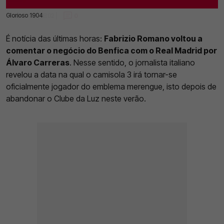
Glorioso 1904
14 Jul 2025 | 08:02 |
0
É notícia das últimas horas:
Fabrizio Romano voltou a
comentar o negócio do Benfica com o Real Madrid por
Álvaro Carreras
. Nesse sentido, o jornalista italiano
revelou a data na qual o camisola 3 irá tornar-se
oficialmente jogador do emblema merengue, isto depois de
abandonar o Clube da Luz neste verão.