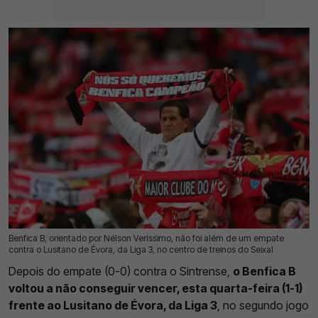
Benfica B, orientado por Nélson Veríssimo, não foi além de um empate
15 Jul 2026 | 17:39 |
0
contra o Lusitano de Évora, da Liga 3, no centro de treinos do Seixal
Depois do empate (0-0) contra o Sintrense,
o Benfica B
voltou a não conseguir vencer, esta quarta-feira (1-1)
frente ao Lusitano de Évora, da Liga 3
, no segundo jogo