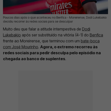
Poucos dias após o que aconteceu no Benfica - Moreirense, Dodi Lukebakio
28 Abr 2026 | 17:07 |
0
decidiu recorrer às redes sociais para se desculpar
Muito deu que falar a atitude intempestiva de
Dodi
Lukebakio
após ser substituído na vitória (4-1) do
Benfica
frente ao Moreirense, que terminou com um
bate-boca
com José Mourinho
.
Agora, o extremo recorreu às
redes sociais para pedir desculpa pelo episódio na
chegada ao banco de suplentes
.