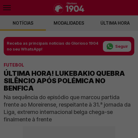
NOTÍCIAS
MODALIDADES
ÚLTIMA HORA
Receba as principais notícias do Glorioso 1904
Seguir
no seu WhatsApp!
FUTEBOL
ÚLTIMA HORA! LUKEBAKIO QUEBRA
SILÊNCIO APÓS POLÉMICA NO
BENFICA
Na sequência do episódio que marcou partida
frente ao Moreirense, respeitante à 31.ª jornada da
Liga, extremo internacional belga chega-se
finalmente à frente