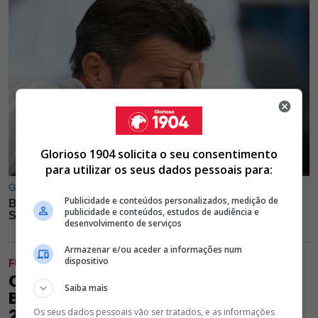
Glorioso 1904 solicita o seu consentimento
para utilizar os seus dados pessoais para:
Publicidade e conteúdos personalizados, medição de
publicidade e conteúdos, estudos de audiência e
desenvolvimento de serviços
Armazenar e/ou aceder a informações num
dispositivo
FUTEBOL
OFICIAL! DEFESA CENTRAL DO
Saiba mais
BENFICA RENOVA CONTRATO ATÉ
2028
Os seus dados pessoais vão ser tratados, e as informações