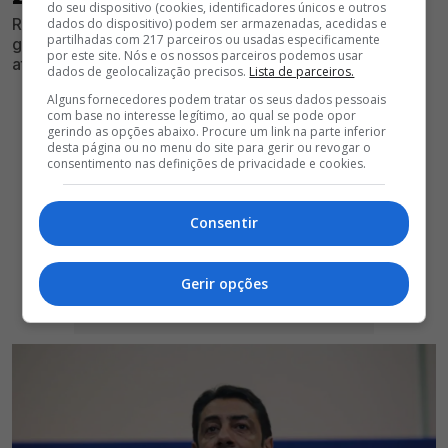
do seu dispositivo (cookies, identificadores únicos e outros
Rui Costa consegue um acordo com futebolista e
dados do dispositivo) podem ser armazenadas, acedidas e
partilhadas com 217 parceiros ou usadas especificamente
garante a permanência por mais duas temporadas de
por este site. Nós e os nossos parceiros podemos usar
atleta que está há várias épocas no Clube
dados de geolocalização precisos.
Lista de parceiros.
Alguns fornecedores podem tratar os seus dados pessoais
com base no interesse legítimo, ao qual se pode opor
gerindo as opções abaixo. Procure um link na parte inferior
desta página ou no menu do site para gerir ou revogar o
consentimento nas definições de privacidade e cookies.
Consentir
Gerir opções