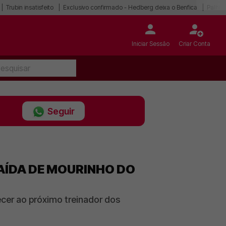
Trubin insatisfeito
Exclusivo confirmado - Hedberg deixa o Benfica
Palhin
Iniciar Sessão
Criar Conta
Seguir
SAÍDA DE MOURINHO DO
ecer ao próximo treinador dos