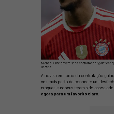
Michael Olise deverá ser a contratação "galática" 
05 Jun 2026 | 16:31 |
0
Benfica
A novela em torno da contratação galác
vez mais perto de conhecer um desfec
craques europeus terem sido associado
agora para um favorito claro
.