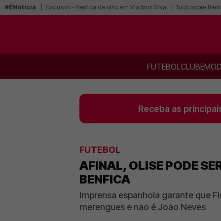
#ÉNotícia
Exclusivo - Benfica de olho em Vladimir Silva
Tudo sobre Benf
FUTEBOL
CLUBE
MOD
Receba as principai
FUTEBOL
AFINAL, OLISE PODE S
BENFICA
Imprensa espanhola garante que Fl
merengues e não é João Neves