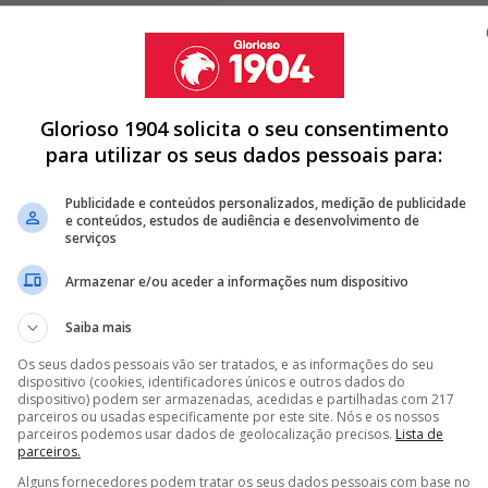
Glorioso 1904 solicita o seu consentimento
para utilizar os seus dados pessoais para:
 que Florentino Pérez pretende contratar por
ael Olise
. O extremo francês do Bayern Munique surge
Publicidade e conteúdos personalizados, medição de publicidade
s merengues para reforçar uma equipa que deverá entrar
e conteúdos, estudos de audiência e desenvolvimento de
leito nas eleições marcadas para este fim de semana.
serviços
Armazenar e/ou aceder a informações num dispositivo
Saiba mais
MOURINHO E BENFICA CHEGA AOS…
Os seus dados pessoais vão ser tratados, e as informações do seu
dispositivo (cookies, identificadores únicos e outros dados do
ILHA E MARCA NA GOLEADA AO LEGANÉS (4-1)
dispositivo) podem ser armazenadas, acedidas e partilhadas com 217
parceiros ou usadas especificamente por este site. Nós e os nossos
 GARANTIR MASTANTUONO COM 'AJUDINHA' DE MOURINHO
parceiros podemos usar dados de geolocalização precisos.
Lista de
parceiros.
<
>
Alguns fornecedores podem tratar os seus dados pessoais com base no