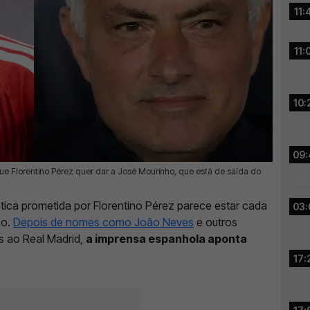
11:
11:
10:
09:
que Florentino Pérez quer dar a José Mourinho, que está de saída do
tica prometida por Florentino Pérez parece estar cada
03:
ho.
Depois de nomes como João Neves
e outros
s ao Real Madrid,
a imprensa espanhola aponta
17: