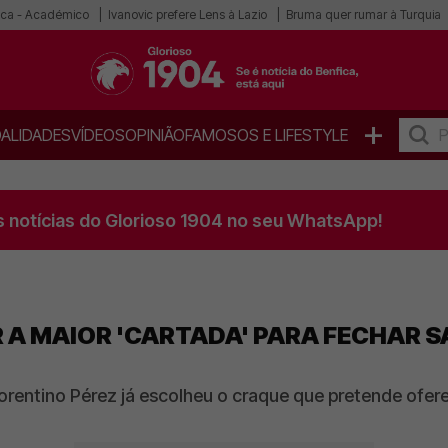
ica - Académico
Ivanovic prefere Lens à Lazio
Bruma quer rumar à Turquia
+
ALIDADES
VÍDEOS
OPINIÃO
FAMOSOS E LIFESTYLE
s notícias do Glorioso 1904 no seu WhatsApp!
ER A MAIOR 'CARTADA' PARA FECHAR 
orentino Pérez já escolheu o craque que pretende ofer