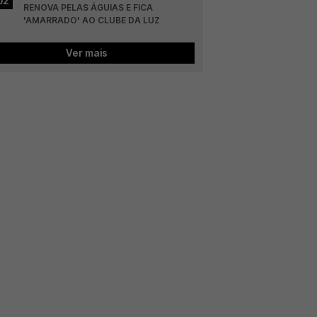
02
RENOVA PELAS ÁGUIAS E FICA 
'AMARRADO' AO CLUBE DA LUZ
Ver mais