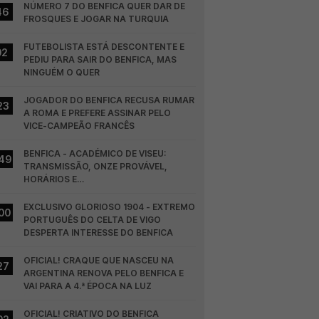
NÚMERO 7 DO BENFICA QUER DAR DE 
46
FROSQUES E JOGAR NA TURQUIA
FUTEBOLISTA ESTÁ DESCONTENTE E 
02
PEDIU PARA SAIR DO BENFICA, MAS 
NINGUÉM O QUER
JOGADOR DO BENFICA RECUSA RUMAR 
23
A ROMA E PREFERE ASSINAR PELO 
VICE-CAMPEÃO FRANCÊS
BENFICA - ACADÉMICO DE VISEU: 
49
TRANSMISSÃO, ONZE PROVÁVEL, 
HORÁRIOS E…
EXCLUSIVO GLORIOSO 1904 - EXTREMO 
00
PORTUGUÊS DO CELTA DE VIGO 
DESPERTA INTERESSE DO BENFICA
OFICIAL! CRAQUE QUE NASCEU NA 
27
ARGENTINA RENOVA PELO BENFICA E 
VAI PARA A 4.ª ÉPOCA NA LUZ
OFICIAL! CRIATIVO DO BENFICA 