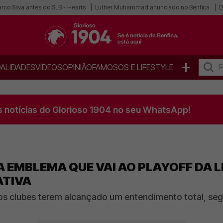
co Silva antes do SLB - Hearts
Luther Muhammad anunciado no Benfica
D
+
ALIDADES
VÍDEOS
OPINIÃO
FAMOSOS E LIFESTYLE
s notícias do Glorioso 1904 no seu WhatsApp!
A EMBLEMA QUE VAI AO PLAYOFF DA L
ATIVA
s clubes terem alcançado um entendimento total, se