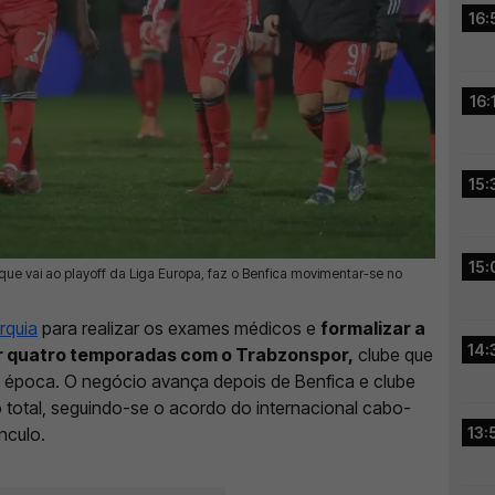
16:
16:
15:
15:
ue vai ao playoff da Liga Europa, faz o Benfica movimentar-se no
rquia
para realizar os exames médicos e
formalizar a
14:
or quatro temporadas com o Trabzonspor,
clube que
ma época. O negócio avança depois de Benfica e clube
total, seguindo-se o acordo do internacional cabo-
nculo.
13: