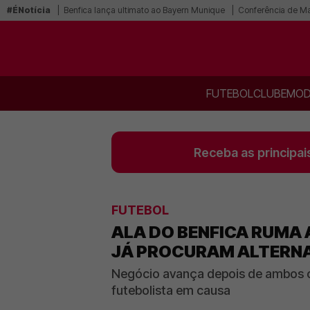
#ÉNotícia
Benfica lança ultimato ao Bayern Munique
Conferência de Mar
FUTEBOL
CLUBE
MOD
Receba as principai
FUTEBOL
ALA DO BENFICA RUMA 
JÁ PROCURAM ALTERN
Negócio avança depois de ambos o
futebolista em causa