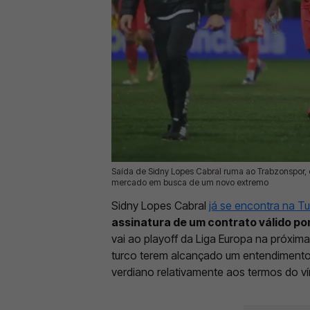
Saída de Sidny Lopes Cabral ruma ao Trabzonspor, q
04 Jun 2026 | 10:58 |
0
mercado em busca de um novo extremo
Sidny Lopes Cabral
já se encontra na Tu
assinatura de um contrato válido p
vai ao playoff da Liga Europa na próxi
turco terem alcançado um entendimento 
verdiano relativamente aos termos do ví