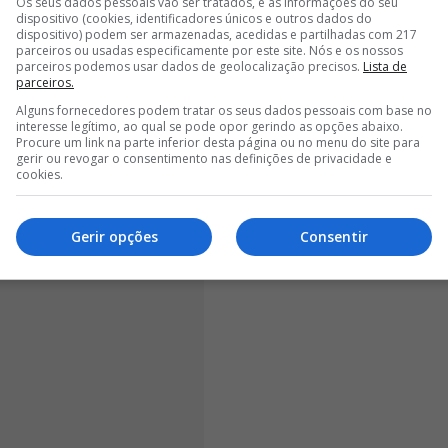
Os seus dados pessoais vão ser tratados, e as informações do seu
dispositivo (cookies, identificadores únicos e outros dados do
REUNIR COM O BENFICA PARA DEFINIR O FUTURO DO JOGADOR
dispositivo) podem ser armazenadas, acedidas e partilhadas com 217
parceiros ou usadas especificamente por este site. Nós e os nossos
parceiros podemos usar dados de geolocalização precisos.
Lista de
<
>
parceiros.
Alguns fornecedores podem tratar os seus dados pessoais com base no
gador acabou por ser reduzido. Ao serviço do
Benfica
,
interesse legítimo, ao qual se pode opor gerindo as opções abaixo.
Procure um link na parte inferior desta página ou no menu do site para
, registando um golo e três assistências
, sem
gerir ou revogar o consentimento nas definições de privacidade e
ular no onze inicial.
cookies.
Gerir opções
Consentir