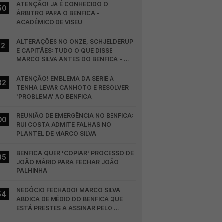
ATENÇÃO! JÁ É CONHECIDO O 
50
ÁRBITRO PARA O BENFICA - 
ACADÉMICO DE VISEU
ALTERAÇÕES NO ONZE, SCHJELDERUP 
12
E CAPITÃES: TUDO O QUE DISSE 
MARCO SILVA ANTES DO BENFICA - 
HEARTS
ATENÇÃO! EMBLEMA DA SERIE A 
32
TENHA LEVAR CANHOTO E RESOLVER 
'PROBLEMA' AO BENFICA
REUNIÃO DE EMERGÊNCIA NO BENFICA: 
00
RUI COSTA ADMITE FALHAS NO 
PLANTEL DE MARCO SILVA
BENFICA QUER 'COPIAR' PROCESSO DE 
35
JOÃO MÁRIO PARA FECHAR JOÃO 
PALHINHA
NEGÓCIO FECHADO! MARCO SILVA 
54
ABDICA DE MÉDIO DO BENFICA QUE 
ESTÁ PRESTES A ASSINAR PELO 
COLÓNIA