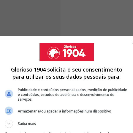
neiro deste ano por seis milhões de euros,
Sidny
ransferência avaliada em 10 milhões de euros
,
is milhões mediante o cumprimento de objetivos. Do
Glorioso 1904 solicita o seu consentimento
uma operação bastante vantajosa para o
Benfica
, que
para utilizar os seus dados pessoais para:
ealizado há apenas seis meses, embora o Estrela da
 da mais-valia da transferência.
Publicidade e conteúdos personalizados, medição de publicidade
e conteúdos, estudos de audiência e desenvolvimento de
serviços
Armazenar e/ou aceder a informações num dispositivo
NTADO A PORTUGAL, DARWIN NÚÑEZ ESGOTA OPÇÕES E
Saiba mais
 VIRA TITULAR DO BAYERN E É DESTAQUE