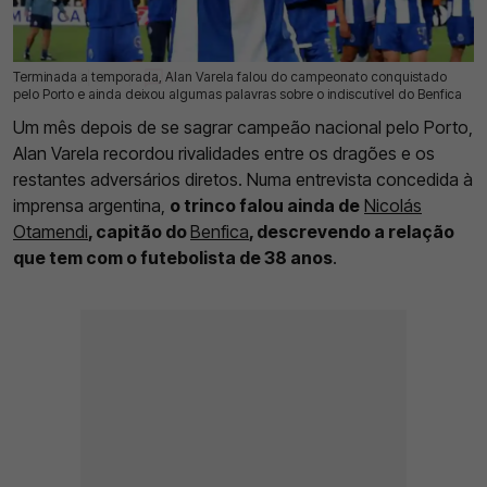
Terminada a temporada, Alan Varela falou do campeonato conquistado
28 Mai 2026 | 09:44 |
0
pelo Porto e ainda deixou algumas palavras sobre o indiscutível do Benfica
Um mês depois de se sagrar campeão nacional pelo Porto,
Alan Varela recordou rivalidades entre os dragões e os
restantes adversários diretos. Numa entrevista concedida à
imprensa argentina,
o trinco falou ainda de
Nicolás
Otamendi
, capitão do
Benfica
, descrevendo a relação
que tem com o futebolista de 38 anos
.