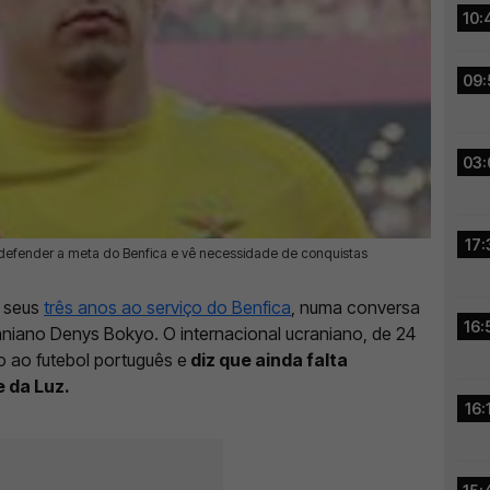
10:
09:
03:
17:
a defender a meta do Benfica e vê necessidade de conquistas
s seus
três anos ao serviço do Benfica
, numa conversa
16:
niano Denys Bokyo. O internacional ucraniano, de 24
 ao futebol português e
diz que ainda falta
 da Luz.
16: