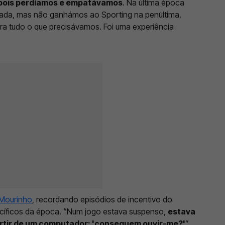
depois perdíamos e empatávamos
. Na última época
rnada, mas não ganhámos ao Sporting na penúltima.
a era tudo o que precisávamos. Foi uma experiência
Mourinho
, recordando episódios de incentivo do
cíficos da época. “Num jogo estava suspenso,
estava
artir de um computador: 'conseguem ouvir-me?'
”,