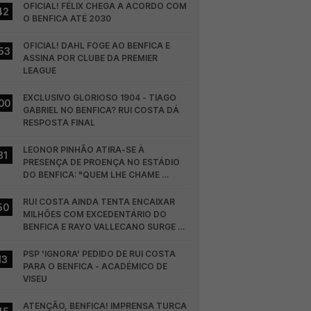
OFICIAL! FÉLIX CHEGA A ACORDO COM 
42
O BENFICA ATÉ 2030
OFICIAL! DAHL FOGE AO BENFICA E 
53
ASSINA POR CLUBE DA PREMIER 
LEAGUE
EXCLUSIVO GLORIOSO 1904 - TIAGO 
00
GABRIEL NO BENFICA? RUI COSTA DÁ 
RESPOSTA FINAL
LEONOR PINHÃO ATIRA-SE À 
31
PRESENÇA DE PROENÇA NO ESTÁDIO 
DO BENFICA: "QUEM LHE CHAME 
DESCARAMENTO..."
RUI COSTA AINDA TENTA ENCAIXAR 
50
MILHÕES COM EXCEDENTÁRIO DO 
BENFICA E RAYO VALLECANO SURGE NA 
CORRIDA
PSP 'IGNORA' PEDIDO DE RUI COSTA 
13
PARA O BENFICA - ACADÉMICO DE 
VISEU
ATENÇÃO, BENFICA! IMPRENSA TURCA 