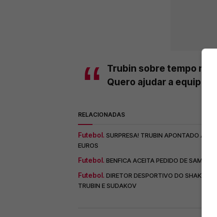
Trubin sobre tempo no B
Quero ajudar a equipa a
RELACIONADAS
Futebol.
SURPRESA! TRUBIN APONTADO À SAÍD
EUROS
Futebol.
BENFICA ACEITA PEDIDO DE SAMUEL
Futebol.
DIRETOR DESPORTIVO DO SHAKHTAR
TRUBIN E SUDAKOV