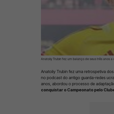
Anatoliy Trubin fez um balanço de seus três anos 
14 Jun 2026 | 15:00 |
0
Anatoliy Trubin fez uma retrospetiva do
no podcast do antigo guarda-redes ucra
anos, abordou o processo de adaptação
conquistar o Campeonato pelo Clube