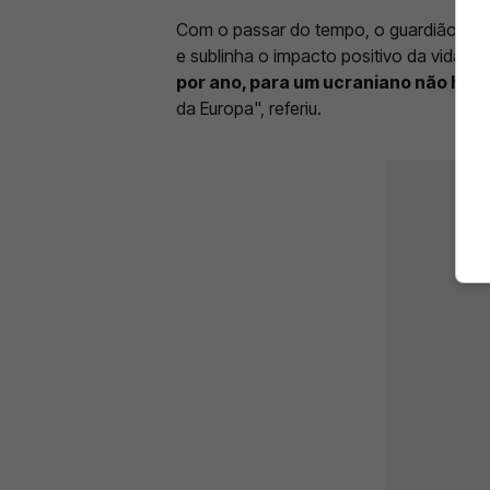
Com o passar do tempo, o guardião enca
e sublinha o impacto positivo da vida em
por ano, para um ucraniano não há di
da Europa", referiu.