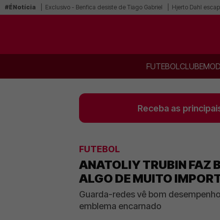
#ÉNotícia
Exclusivo - Benfica desiste de Tiago Gabriel
Hjerto Dahl escap
FUTEBOL
CLUBE
MOD
Receba as principai
FUTEBOL
ANATOLIY TRUBIN FAZ B
ALGO DE MUITO IMPOR
Guarda-redes vê bom desempenho co
emblema encarnado