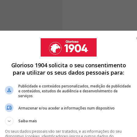
enfica: "Faltam os resultados.
 ganhar o campeonato..."
Glorioso 1904 solicita o seu consentimento
para utilizar os seus dados pessoais para:
A DO BENFICA RUMO AO REAL MADRID POR... 20 MILHÕES DE
Publicidade e conteúdos personalizados, medição de publicidade
e conteúdos, estudos de audiência e desenvolvimento de
serviços
 SOARES E TRUBIN NEM QUER ACREDITAR
Armazenar e/ou aceder a informações num dispositivo
 NÃO CONSIDERA BENFICA UM CLUBE DE TOPO AO FALAR DE
Saiba mais
Os seus dados pessoais vão ser tratados, e as informações do seu
<
>
dispositivo (cookies, identificadores únicos e outros dados do