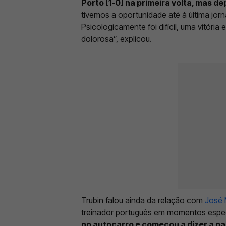
Porto [1-0] na primeira volta, mas 
tivemos a oportunidade até à última jo
Psicologicamente foi difícil, uma vitóri
dolorosa”, explicou.
Trubin falou ainda da relação com
José 
treinador português em momentos espe
no autocarro e começou a dizer a p