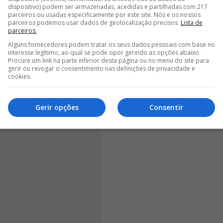
dispositivo) podem ser armazenadas, acedidas e partilhadas com 217
rnado afirma ter assimilado a mentalidade portuguesa
parceiros ou usadas especificamente por este site. Nós e os nossos
parceiros podemos usar dados de geolocalização precisos.
Lista de
 Lisboa. “No geral, é tudo ótimo.
Temos sol 10 meses
parceiros.
as frios
. Jogo num dos melhores clubes de Portugal e
Alguns fornecedores podem tratar os seus dados pessoais com base no
interesse legítimo, ao qual se pode opor gerindo as opções abaixo.
Procure um link na parte inferior desta página ou no menu do site para
gerir ou revogar o consentimento nas definições de privacidade e
cookies.
Gerir opções
Consentir