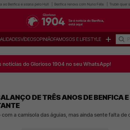
a ao Benfica e assina pelo Hull
Benfica renova com Nuno Félix
Trubin quer s
+
ALIDADES
VÍDEOS
OPINIÃO
FAMOSOS E LIFESTYLE
s notícias do Glorioso 1904 no seu WhatsApp!
ALANÇO DE TRÊS ANOS DE BENFICA E 
TANTE
m a camisola das águias, mas ainda sente falta de c