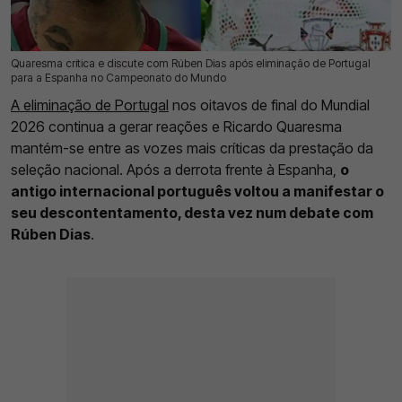
Quaresma critica e discute com Rúben Dias após eliminação de Portugal
07 Jul 2026 | 14:47 |
0
para a Espanha no Campeonato do Mundo
A eliminação de Portugal
nos oitavos de final do Mundial
2026 continua a gerar reações e Ricardo Quaresma
mantém-se entre as vozes mais críticas da prestação da
seleção nacional. Após a derrota frente à Espanha,
o
antigo internacional português voltou a manifestar o
seu descontentamento, desta vez num debate com
Rúben Dias
.