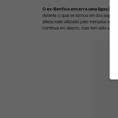
O ex-Benfica encerra uma ligação 
durante o qual se tornou um dos jogador
atleta mais utilizado pelo treinador espa
continua em aberto, mas tem sido associ