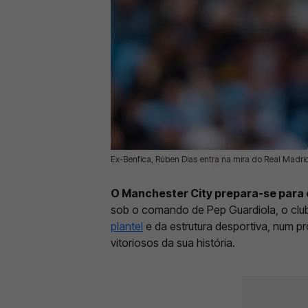
Ex-Benfica, Rúben Dias entra na mira do Real Madr
09 Jun 2026 | 17:34 |
0
O Manchester City prepara-se para 
sob o comando de Pep Guardiola, o clu
plantel
e da estrutura desportiva, num p
vitoriosos da sua história.