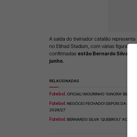
A saída do treinador catalão representa
no Etihad Stadium, com várias figuras e
confirmadas
estão Bernardo Silva e 
junho
.
RELACIONADAS
Futebol.
OFICIAL! MOURINHO 'IGNORA' BENFI
Futebol.
NEGÓCIO FECHADO! DEPOIS DA NEGA
2026/27
Futebol.
BERNARDO SILVA ‘QUEBROU’ ACORD