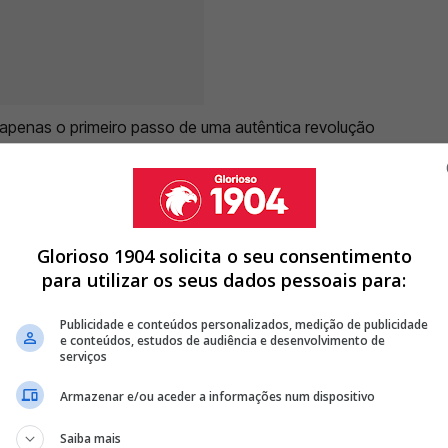
 apenas o primeiro passo de uma autêntica revolução
mblemáticas também de partida. Entre as saídas já
John Stones, cujos contratos terminam a 30 de
Glorioso 1904 solicita o seu consentimento
para utilizar os seus dados pessoais para:
CA E LEVA BERNARDO SILVA PARA O REAL MADRID
Publicidade e conteúdos personalizados, medição de publicidade
 AO BENFICA, BERNARDO SILVA JÁ SABE ONDE VAI JOGAR EM
e conteúdos, estudos de audiência e desenvolvimento de
serviços
O PARA JOGAR COM MOURINHO NO REAL MADRID
Armazenar e/ou aceder a informações num dispositivo
<
>
Saiba mais