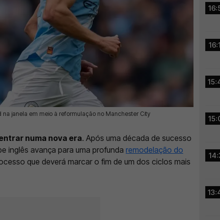
16:
16:
15:
id na janela em meio à reformulação no Manchester City
15:
entrar numa nova era
. Após uma década de sucesso
be inglês avança para uma profunda
remodelação do
14:
rocesso que deverá marcar o fim de um dos ciclos mais
13: