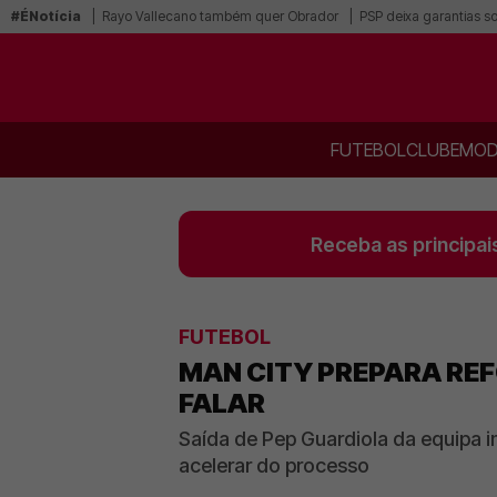
#ÉNotícia
Rayo Vallecano também quer Obrador
PSP deixa garantias s
FUTEBOL
CLUBE
MOD
Receba as principai
FUTEBOL
MAN CITY PREPARA REF
FALAR
Saída de Pep Guardiola da equipa i
acelerar do processo