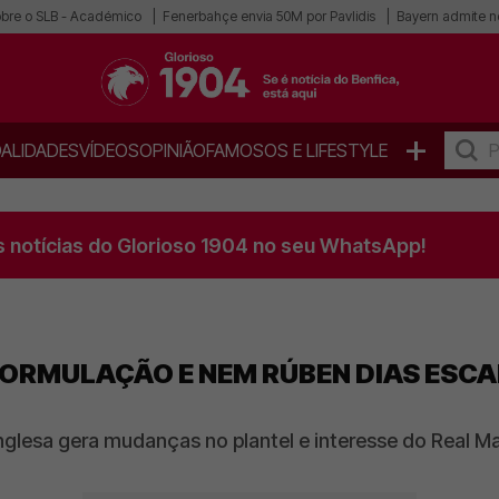
obre o SLB - Académico
Fenerbahçe envia 50M por Pavlidis
Bayern admite n
+
ALIDADES
VÍDEOS
OPINIÃO
FAMOSOS E LIFESTYLE
s notícias do Glorioso 1904 no seu WhatsApp!
ORMULAÇÃO E NEM RÚBEN DIAS ESCAP
nglesa gera mudanças no plantel e interesse do Real M