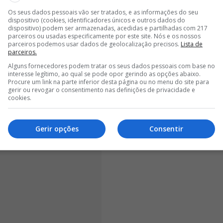
Os seus dados pessoais vão ser tratados, e as informações do seu
de nove temporadas ao Manchester City
, período
dispositivo (cookies, identificadores únicos e outros dados do
dispositivo) podem ser armazenadas, acedidas e partilhadas com 217
es mais importantes da era Guardiola. De resto, foi o
parceiros ou usadas especificamente por este site. Nós e os nossos
nhol ao longo da sua carreira. O futuro de
Bernardo
parceiros podemos usar dados de geolocalização precisos.
Lista de
parceiros.
ado ao Real Madrid, Barcelona e Atlético Madrid.
Alguns fornecedores podem tratar os seus dados pessoais com base no
interesse legítimo, ao qual se pode opor gerindo as opções abaixo.
Procure um link na parte inferior desta página ou no menu do site para
gerir ou revogar o consentimento nas definições de privacidade e
cookies.
Gerir opções
Consentir