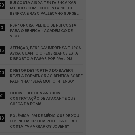
RUI COSTA AINDA TENTA ENCAIXAR 
50
MILHÕES COM EXCEDENTÁRIO DO 
BENFICA E RAYO VALLECANO SURGE NA 
CORRIDA
PSP 'IGNORA' PEDIDO DE RUI COSTA 
13
PARA O BENFICA - ACADÉMICO DE 
VISEU
ATENÇÃO, BENFICA! IMPRENSA TURCA 
45
AVISA QUANTO O FENERBAHÇE ESTÁ 
DISPOSTO A PAGAR POR PAVLIDIS
DIRETOR DESPORTIVO DO BAYERN 
09
REVELA PORMENOR AO BENFICA SOBRE 
PALHINHA: "SERÁ MUITO INTENSO"
OFICIAL! BENFICA ANUNCIA 
31
CONTRATAÇÃO DE ATACANTE QUE 
CHEGA DA ROMA
POLÉMICA! PAI DE MÉDIO QUE DEIXOU 
43
O BENFICA CRITICA POLÍTICA DE RUI 
COSTA: "AMARRAR OS JOVENS"