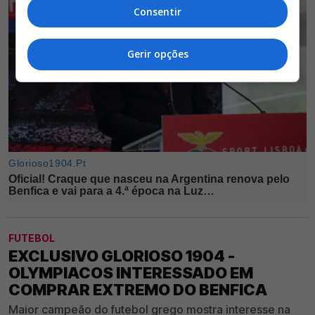
Consentir
Gerir opções
FUTEBOL
EXCLUSIVO GLORIOSO 1904 -
OLYMPIACOS INTERESSADO EM
COMPRAR EXTREMO DO BENFICA
Maior campeão do futebol grego mostra interesse na