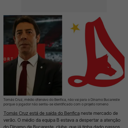
Tomás Cruz, médio ofensivo do Benfica, não vai para o Dínamo Bucareste
21 Jul 2026 | 12:30 |
0
porque o jogador não sentiu-se identificado com o projeto romeno
Tomás Cruz está de saída do Benfica
neste mercado de
verão. O médio da equipa B estava a despertar a atenção
do Dínamo de Bucareste, clube que já tinha dado passos