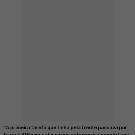
"
A primeira tarefa que tinha pela frente passava por
fazer o Al Nassr subir vários patamares competitivos
.