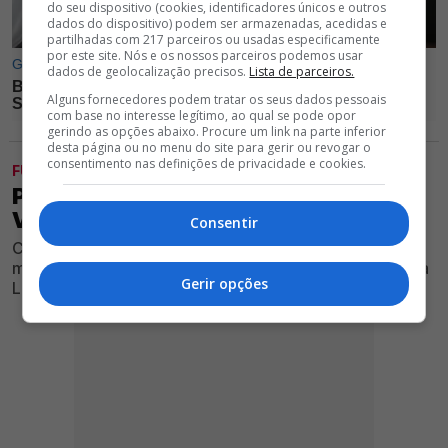
do seu dispositivo (cookies, identificadores únicos e outros
dados do dispositivo) podem ser armazenadas, acedidas e
partilhadas com 217 parceiros ou usadas especificamente
por este site. Nós e os nossos parceiros podemos usar
dados de geolocalização precisos.
Lista de parceiros.
Alguns fornecedores podem tratar os seus dados pessoais
com base no interesse legítimo, ao qual se pode opor
gerindo as opções abaixo. Procure um link na parte inferior
desta página ou no menu do site para gerir ou revogar o
consentimento nas definições de privacidade e cookies.
FUTEBOL
PARA MARCAR NA AGENDA! BENFICA
VAI JOGAR DÉRBI NA PRÉ-ÉPOCA
Consentir
Clube vermelho e branco anunciou através dos seus
meios oficiais um jogo amigável com rival no Estádio da
Gerir opções
Luz, dia 24 de julho