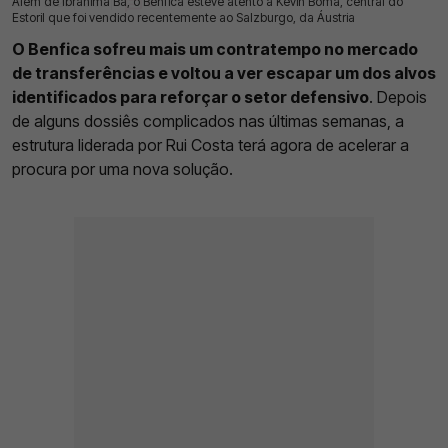
Além de Ibrahima Ba, o Benfica esteve atento a Kévin Boma, central do
16 Jul 2026 | 12:33 |
0
Estoril que foi vendido recentemente ao Salzburgo, da Áustria
O Benfica sofreu mais um contratempo no mercado
de transferências e voltou a ver escapar um dos alvos
identificados para reforçar o setor defensivo
. Depois
de alguns dossiês complicados nas últimas semanas, a
estrutura liderada por Rui Costa terá agora de acelerar a
procura por uma nova solução.