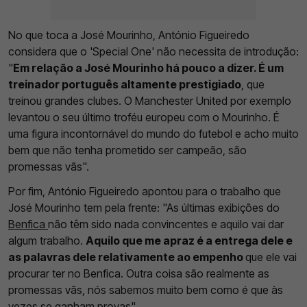
No que toca a José Mourinho, António Figueiredo
considera que o 'Special One' não necessita de introdução:
"
Em relação a José Mourinho há pouco a dizer. É um
treinador português altamente prestigiado
, que
treinou grandes clubes. O Manchester United por exemplo
levantou o seu último troféu europeu com o Mourinho. É
uma figura incontornável do mundo do futebol e acho muito
bem que não tenha prometido ser campeão, são
promessas vãs".
Por fim, António Figueiredo apontou para o trabalho que
José Mourinho tem pela frente: "As últimas exibições do
Benfica
não têm sido nada convincentes e aquilo vai dar
algum trabalho.
Aquilo que me apraz é a entrega dele e
as palavras dele relativamente ao empenho
que ele vai
procurar ter no Benfica. Outra coisa são realmente as
promessas vãs, nós sabemos muito bem como é que às
vezes se ganham provas".