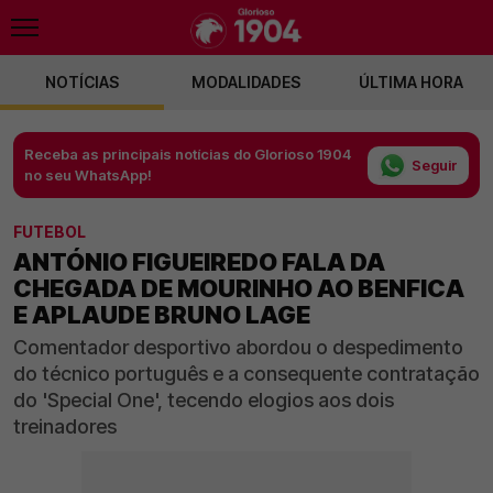
NOTÍCIAS
MODALIDADES
ÚLTIMA HORA
Receba as principais notícias do Glorioso 1904
Seguir
no seu WhatsApp!
FUTEBOL
ANTÓNIO FIGUEIREDO FALA DA
CHEGADA DE MOURINHO AO BENFICA
E APLAUDE BRUNO LAGE
Comentador desportivo abordou o despedimento
do técnico português e a consequente contratação
do 'Special One', tecendo elogios aos dois
treinadores