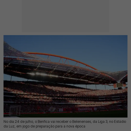
No dia 24 de julho, o Benfica vai receber o Belenenses, da Liga 3, no Estádio
16 Jul 2026 | 13:35 |
0
da Luz, em jogo de preparação para a nova época