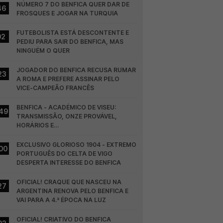
NÚMERO 7 DO BENFICA QUER DAR DE 
46
FROSQUES E JOGAR NA TURQUIA
FUTEBOLISTA ESTÁ DESCONTENTE E 
02
PEDIU PARA SAIR DO BENFICA, MAS 
NINGUÉM O QUER
JOGADOR DO BENFICA RECUSA RUMAR 
23
A ROMA E PREFERE ASSINAR PELO 
VICE-CAMPEÃO FRANCÊS
BENFICA - ACADÉMICO DE VISEU: 
49
TRANSMISSÃO, ONZE PROVÁVEL, 
HORÁRIOS E…
EXCLUSIVO GLORIOSO 1904 - EXTREMO 
00
PORTUGUÊS DO CELTA DE VIGO 
DESPERTA INTERESSE DO BENFICA
OFICIAL! CRAQUE QUE NASCEU NA 
27
ARGENTINA RENOVA PELO BENFICA E 
VAI PARA A 4.ª ÉPOCA NA LUZ
OFICIAL! CRIATIVO DO BENFICA 