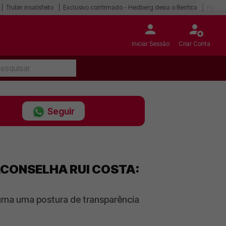
Trubin insatisfeito
Exclusivo confirmado - Hedberg deixa o Benfica
Palhin
Iniciar Sessão
Criar Conta
Seguir
ACONSELHA RUI COSTA:
uma uma postura de transparência