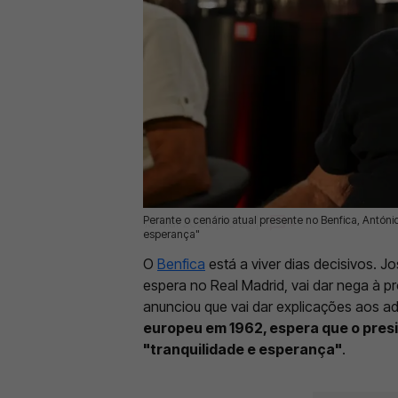
Perante o cenário atual presente no Benfica, Antón
19 Mai 2026 | 10:25 |
0
esperança"
O
Benfica
está a viver dias decisivos. 
espera no Real Madrid, vai dar nega à 
anunciou que vai dar explicações aos 
europeu em 1962, espera que o pre
"tranquilidade e esperança"
.