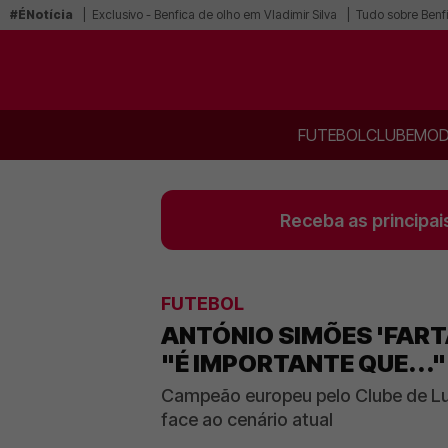
#ÉNotícia
Exclusivo - Benfica de olho em Vladimir Silva
Tudo sobre Benf
FUTEBOL
CLUBE
MOD
Receba as principai
FUTEBOL
ANTÓNIO SIMÕES 'FART
"É IMPORTANTE QUE..."
Campeão europeu pelo Clube de Lu
face ao cenário atual