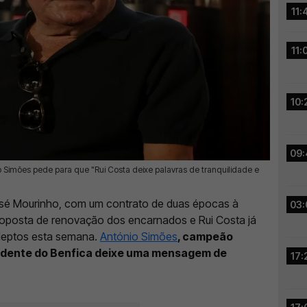
11:
11:
10:
09:
io Simões pede para que "Rui Costa deixe palavras de tranquilidade e
José Mourinho, com um contrato de duas épocas à
03:
proposta de renovação dos encarnados e Rui Costa já
adeptos esta semana.
António Simões
, campeão
sidente do Benfica deixe uma mensagem de
17: