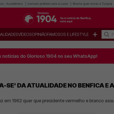
ica - Académico
Ivanovic prefere Lens à Lazio
Bruma quer rumar à Turquia
+
ALIDADES
VÍDEOS
OPINIÃO
FAMOSOS E LIFESTYLE
s notícias do Glorioso 1904 no seu WhatsApp!
A-SE' DA ATUALIDADE NO BENFICA E 
z em 1962 quer que presidente vermelho e branco ass