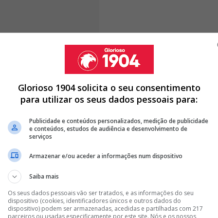
Glorioso 1904 solicita o seu consentimento
rtante que Rui Costa deixe palavras
para utilizar os seus dados pessoais para:
rança"
Publicidade e conteúdos personalizados, medição de publicidade
e conteúdos, estudos de audiência e desenvolvimento de
serviços
NTÓNIO SIMÕES APONTA OUTRO NOME AO BENFICA:
Armazenar e/ou aceder a informações num dispositivo
Saiba mais
ENDA DO BENFICA TEME CASTIGO DA UEFA
Os seus dados pessoais vão ser tratados, e as informações do seu
QUE ANTECEDEU AO TRIUNFO CONTRA O REAL MADRID: "ERA
dispositivo (cookies, identificadores únicos e outros dados do
dispositivo) podem ser armazenadas, acedidas e partilhadas com 217
parceiros ou usadas especificamente por este site. Nós e os nossos